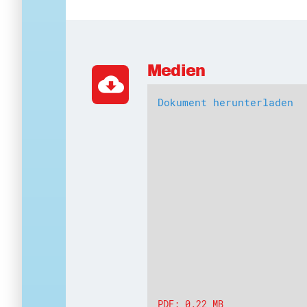
Medien
cloud_download
Dokument herunterladen
PDF: 0.22 MB