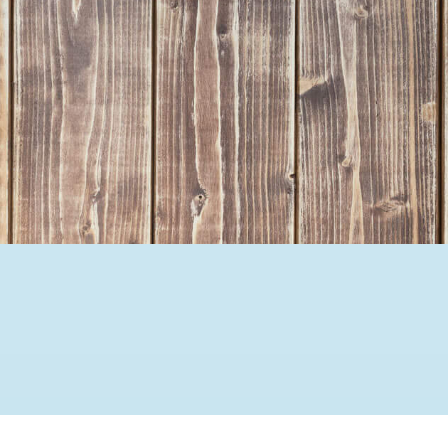
Ehrenamtssuchmaschine Hesse
Freiwilliges Soziales Schul
Koordinierungszentren für B
Engagierte Stadt
Freiwilligendienste
Freiwilligentage
Hessen hilft Ukraine
Zeig uns dein Ehr
Wettbewerb | Trikotwettbewe
Wettbewerb | 80 Jahre Hesse
8 Vereine x 80 Jahre x 1.00
Ausgezeichnete Projekte
Menschen des Respekts
SHARE IT: Teile deine Infos
Gestalte dein Ehr
Ehrenamts-Card Hessen
Engagement-Lotsen
Crowdfunding - Viele schaff
Förderprogramme
Ehrentag