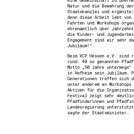
Downloads
Natur und die Bewahrung der
Kontakt
Staatskanzlei und ergänzte:
Impressum
denn diese Arbeit lebt von 
Datenschutz
Fahrten und Workshops organ
Erklärung zur Barrierefreih
ehrenamtlich über Jahrzehnt
Barriere melden
die Kinder- und Jugendarbei
Engagement sind wir sehr da
Jubiläum!“.
Beim VCP Hessen e.V. sind r
rund. 40 so genannten Pfadf
Motto „50 Jahre unterwegs“ 
in Hofheim sein Jubiläum. P
Generationen treffen sich d
unter anderem an Workshops 
Aktiven für die Organisatio
Festival zeigt sehr deutlic
Pfadfinderinnen und Pfadfin
Landesregierung unterstützt
sagte der Staatsminister.