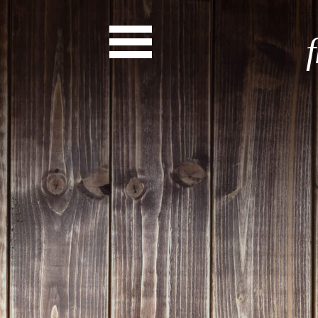
News
Start
Entdecke dein Eh
News
Veranstaltungen
Rückblicke
Newsletter
Die LandesEhrenamtsagentur
Publikationen
Ansprechpartner
Ehrenamt hat viele Gesichte
Finde dein Ehrena