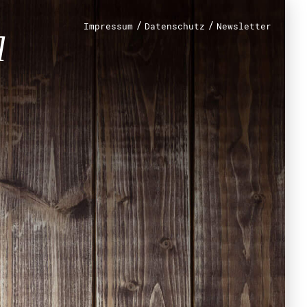
/
/
Impressum
Datenschutz
Newsletter
renamt
r
mt