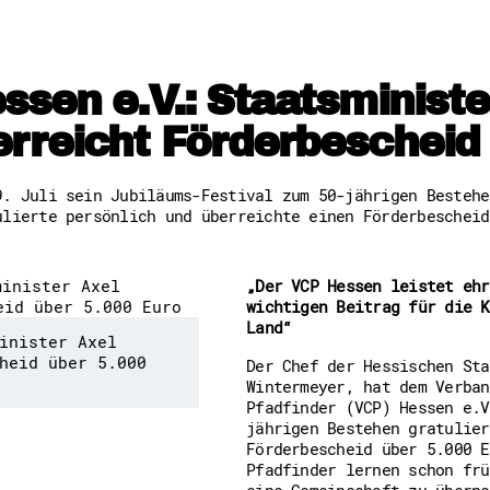
Freiwilligenmanagement
Hessen engagiert - Digitale
Kompetenznachweis Hessen
Zeugnisbeiblatt
sen e.V.: Staatsministe
Service-Learning
rreicht Förderbescheid 
Mach dich schlau
GEMA-Pakt
9. Juli sein Jubiläums-Festival zum 50-jährigen Bestehe
Di@-Lotsen in Hessen
ulierte persönlich und überreichte einen Förderbescheid
Energiepreiskrise und Ehren
Flüchtlingshilfe + Integrat
Generationsübergreifend akt
Patenschaftsprojekte
„Der VCP Hessen leistet ehr
Qualifizierung & Fortbildun
wichtigen Beitrag für die K
Stiftungen
Land“
Vereine, Spenden, Steuern -
inister Axel
Versicherungsschutz
heid über 5.000
Der Chef der Hessischen Sta
Wissenswertes rund um dein 
Wintermeyer, hat dem Verban
Zahlen, Daten, Fakten aus H
Pfadfinder (VCP) Hessen e.V
jährigen Bestehen gratulier
Förderbescheid über 5.000 E
Service
Pfadfinder lernen schon frü
Suche
eine Gemeinschaft zu überne