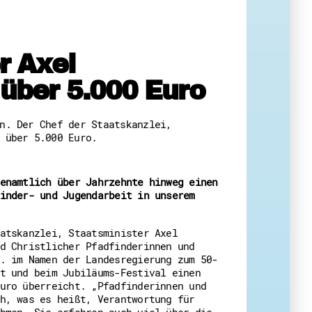
 Themenabende
r Axel
über 5.000 Euro
n. Der Chef der Staatskanzlei,
 über 5.000 Euro.
amt
ion
iv
enamtlich über Jahrzehnte hinweg einen
g
inder- und Jugendarbeit in unserem
 Gut zu Wissen
atskanzlei, Staatsminister Axel
Ehrenamt
d Christlicher Pfadfinderinnen und
essen
. im Namen der Landesregierung zum 50-
t und beim Jubiläums-Festival einen
uro überreicht. „Pfadfinderinnen und
h, was es heißt, Verantwortung für
hmen. Sie erfahren auch viel über die