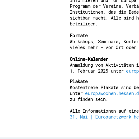
Downloads
Programm der Vereine, Verbä
Kontakt
Institutionen, das die Bede
Impressum
sichtbar macht. Alle sind h
Datenschutz
beteiligen.
Erklärung zur Barrierefreih
Barriere melden
Formate
Workshops, Seminare, Konfer
vieles mehr - vor Ort oder 
Online-Kalender
Anmeldung von Aktivitäten i
1. Februar 2025 unter
europ
Plakate
Kostenfreie Plakate sind be
unter
europawochen.hessen.d
zu finden sein.
Alle Informationen auf ein
31. Mai | Europanetzwerk he