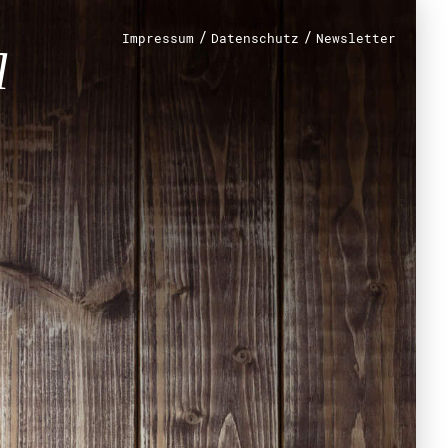
/
/
Impressum
Datenschutz
Newsletter
renamt
r
mt