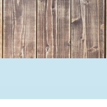
Ehrenamtssuchmaschine Hesse
Freiwilliges Soziales Schul
Koordinierungszentren für B
Engagierte Stadt
Freiwilligendienste
Freiwilligentage
Hessen hilft Ukraine
Zeig uns dein Ehr
Wettbewerb | Trikotwettbewe
Wettbewerb | 80 Jahre Hesse
8 Vereine x 80 Jahre x 1.00
Ausgezeichnete Projekte
Menschen des Respekts
SHARE IT: Teile deine Infos
Gestalte dein Ehr
Ehrenamts-Card Hessen
Engagement-Lotsen
Crowdfunding - Viele schaff
Förderprogramme
Ehrentag