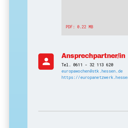
PDF: 0.22 MB
Ansprechpartner/in
person
Tel. 0611 - 32 113 620
europawochen@stk.hessen.de
https://europanetzwerk.hesse