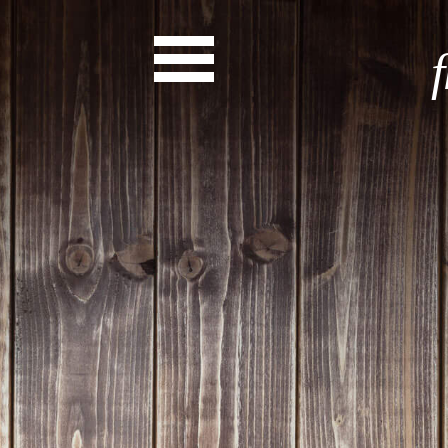
News
Start
Entdecke dein Eh
News
Veranstaltungen
Rückblicke
Newsletter
Die LandesEhrenamtsagentur
Publikationen
Ansprechpartner
Ehrenamt hat viele Gesichte
Finde dein Ehrena