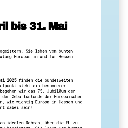
 Themenabende
 bis 31. Mai
egeistern. Sie leben vom bunten
utung Europas in und für Hessen
amt
ion
iv
g
ai 2025
finden die bundesweiten
elpunkt steht ein besonderer
 Gut zu Wissen
begehen wir das 75. Jubiläum der
 der Geburtsstunde der Europäischen
Ehrenamt
n, wie wichtig Europa in Hessen und
essen
nt dabei sein!
en idealen Rahmen, über die EU zu
zu begeistern. Sie leben vom bunten