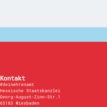
Kontakt
#deinehrenamt
Hessische Staatskanzlei
Georg-August-Zinn-Str.1
65183 Wiesbaden