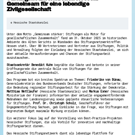
Gemeinsam für eine lebendige
Hessen hilft Ukraine
Zivilgesellschaft
Zeig uns dein Ehrenamt
Wettbewerb | Trikotwettbewerb
© Hessische Staatskanzlei
Wettbewerb | 80 Jahre Hessen - Engagement
mit Herz
Unter dem Motto „Gemeinsam stärker: Stiftungen als Motor für
8 Vereine x 80 Jahre x 1.000 €
gesellschaftlichen Zusammenhalt“ fand am 31. Oktober 2025 im historischen
Ausgezeichnete Projekte
Ambiente des Alten Gerichts in Wiesbaden das Stiftungsnetzwerktreffen
Hessen statt. Über 80 Vertreterinnen und Vertreter aus Stiftungen, Politik
Menschen des Respekts
und Verwaltung folgten der Einladung der Hessischen Staatskanzlei, um sich
SHARE IT: Teile deine Infos!
über aktuelle Herausforderungen und Chancen der Stiftungsarbeit
auszutauschen.
Gestalte dein Ehrenamt
Staatssekretär Benedikt Kuhn
begrüßte die Gäste und betonte in seiner
Eröffnungsrede die zentrale Rolle von Stiftungen für den
Ehrenamts-Card Hessen
gesellschaftlichen Zusammenhalt.
Engagement-Lotsen
Crowdfunding - Viele schaffen mehr
Das Programm bot ein breites Spektrum an Themen:
Friederike von Bünau
,
Förderprogramme
Generalsekretärin des Bundesverbands Deutscher Stiftungen, referierte über
die Bedeutung regionaler Stiftungsarbeit für die Stärkung der Demokratie.
Ehrentag
Matthias Wettlaufer
(Hessische Staatskanzlei) und
Markus Exner
(Hessisches
Freiwilligenmanagement
Ministerium der Finanzen) informierten über aktuelle engagementfördernde
Hessen engagiert - Digitale Themenabende
Maßnahmen der Landesregierung sowie geplante steuerliche Verbesserungen
Kompetenznachweis Hessen
für Stiftungen.
Prof. Dr. Christoph Scholz
, Geschäftsführer der
Engagementstiftung Sachsen, gab Einblicke in die Frage, wie Stiftungen mit
Zeugnisbeiblatt
begrenztem Budget maximale Wirkung erzielen können.
Service-Learning
Ein weiterer Fokus lag auf der Vorstellung von Best-Practice-Projekten
hessischer Stiftungen, die als Vorbild für innovative und nachhaltige
Mach dich schlau
Stiftungsarbeit dienen.
GEMA-Pakt
Das Hessische Stiftungsnetzwerk dient als lebendige Plattform für
Di@-Lotsen in Hessen