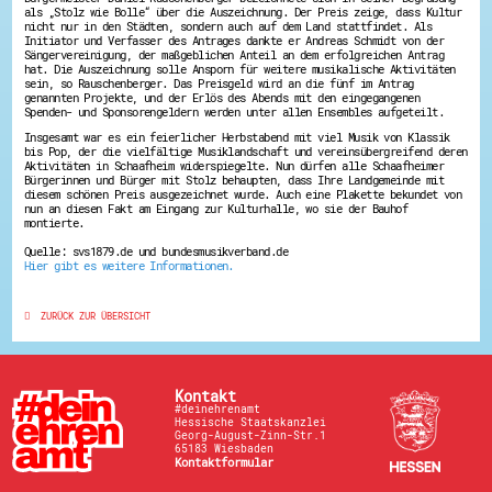
als „Stolz wie Bolle“ über die Auszeichnung. Der Preis zeige, dass Kultur
Energiepreiskrise und Ehrenamt
nicht nur in den Städten, sondern auch auf dem Land stattfindet. Als
Flüchtlingshilfe + Integration
Initiator und Verfasser des Antrages dankte er Andreas Schmidt von der
Generationsübergreifend aktiv
Sängervereinigung, der maßgeblichen Anteil an dem erfolgreichen Antrag
hat. Die Auszeichnung solle Ansporn für weitere musikalische Aktivitäten
Patenschaftsprojekte
sein, so Rauschenberger. Das Preisgeld wird an die fünf im Antrag
Qualifizierung & Fortbildung
genannten Projekte, und der Erlös des Abends mit den eingegangenen
Stiftungen
Spenden- und Sponsorengeldern werden unter allen Ensembles aufgeteilt.
Vereine, Spenden, Steuern - Gut zu Wissen
Insgesamt war es ein feierlicher Herbstabend mit viel Musik von Klassik
Versicherungsschutz
bis Pop, der die vielfältige Musiklandschaft und vereinsübergreifend deren
Wissenswertes rund um dein Ehrenamt
Aktivitäten in Schaafheim widerspiegelte. Nun dürfen alle Schaafheimer
Zahlen, Daten, Fakten aus Hessen
Bürgerinnen und Bürger mit Stolz behaupten, dass Ihre Landgemeinde mit
diesem schönen Preis ausgezeichnet wurde. Auch eine Plakette bekundet von
nun an diesen Fakt am Eingang zur Kulturhalle, wo sie der Bauhof
Service
montierte.
Suche
Quelle: svs1879.de und bundesmusikverband.de
Downloads
Hier gibt es weitere Informationen.
Kontakt
Impressum
Datenschutz
ZURÜCK ZUR ÜBERSICHT
Erklärung zur Barrierefreiheit
Barriere melden
Kontakt
#deinehrenamt
Hessische Staatskanzlei
Georg-August-Zinn-Str.1
65183 Wiesbaden
Kontaktformular