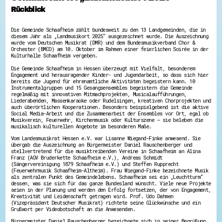
Hessen hilft Ukraine
Rückblick
Zeig uns dein Ehrenamt
Die Gemeinde Schaafheim zählt bundesweit zu den 13 Landgemeinden, die in
Wettbewerb | Trikotwettbewerb
diesem Jahr als „Landmusikort 2025“ ausgezeichnet wurde. Die Auszeichnung
wurde vom Deutschen Musikrat (DMR) und dem Bundesmusikverband Chor &
Wettbewerb | 80 Jahre Hessen - Engagement
Orchester (BMCO) am 10. Oktober im Rahmen einer feierlichen Soirée in der
mit Herz
Kulturhalle Schaafheim vergeben.
8 Vereine x 80 Jahre x 1.000 €
Ausgezeichnete Projekte
Die Gemeinde Schaafheim in Hessen überzeugt mit Vielfalt, besonderem
Engagement und herausragender Kinder- und Jugendarbeit, so dass sich hier
Menschen des Respekts
bereits die Jugend für ehrenamtliche Aktivitäten begeistern kann. 10
SHARE IT: Teile deine Infos!
Instrumentalgruppen und 15 Gesangsensembles begeistern die Gemeinde
regelmäßig mit innovativen Mitmachprojekten, Musicalaufführungen,
Liederabenden, Massenkaraoke oder Rudelsingen, kreativen Chorprojekten und
Gestalte dein Ehrenamt
auch überörtlichen Kooperationen. Besonders beispielgebend ist die aktive
Ehrenamts-Card Hessen
Social Media-Arbeit und die Zusammenarbeit der Ensembles vor Ort, egal ob
Musikverein, Feuerwehr, Kirchenmusik oder Kulturszene – sie beleben die
Engagement-Lotsen
musikalisch kulturellen Angebote im besonderen Maße.
Crowdfunding - Viele schaffen mehr
Förderprogramme
Vom Landesmusikrat Hessen e.V. war Lisanne Wiegand-Finke anwesend. Sie
Ehrentag
übergab die Auszeichnung an Bürgermeister Daniel Rauschenberger und
stellvertretend für die musiktreibenden Vereine in Schaafheim an Alina
Freiwilligenmanagement
Franz (AGV Bruderkette Schaafheim e.V.), Andreas Schmidt
Hessen engagiert - Digitale Themenabende
(Sängervereinigung 1879 Schaafheim e.V.) und Steffen Rupprecht
Kompetenznachweis Hessen
(Feuerwehrmusik Schaafheim-Altheim). Frau Wiegand-Finke bezeichnete Musik
Zeugnisbeiblatt
als zentralen Punkt des Gemeindelebens. Schaafheim sei ein „Leuchtturm“
dessen, was sie sich für das ganze Bundesland wünscht. Viele neue Projekte
Service-Learning
seien in der Planung und werden den Erfolg fortsetzen, der von Engagement,
Kreativität und Leidenschaft getragen wird. Prof. Udo Dahmen
Mach dich schlau
(Vizepräsident Deutscher Musikrat) richtete seine Glückwünsche und ein
Grußwort per Videobotschaft an die Anwesenden.
GEMA-Pakt
Bürgermeister Daniel Rauschenberger bezeichnete sich in seiner Begrüßung
Di@-Lotsen in Hessen