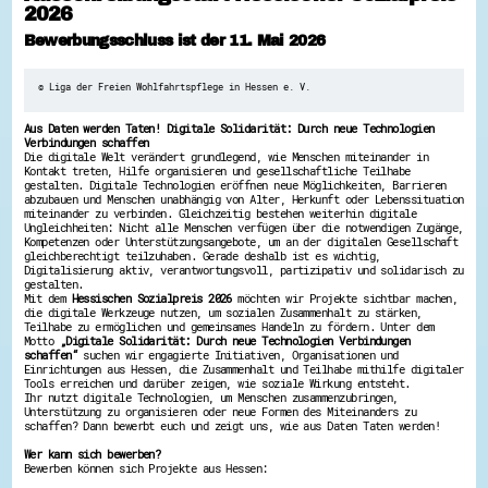
2026
Hessen hilft Ukraine
Bewerbungsschluss ist der 11. Mai 2026
Zeig uns dein Ehrenamt
Wettbewerb | Trikotwettbewerb
© Liga der Freien Wohlfahrtspflege in Hessen e. V.
Wettbewerb | 80 Jahre Hessen - Engagement
mit Herz
Aus Daten werden Taten! Digitale Solidarität: Durch neue Technologien
8 Vereine x 80 Jahre x 1.000 €
Verbindungen schaffen
Ausgezeichnete Projekte
Die digitale Welt verändert grundlegend, wie Menschen miteinander in
Menschen des Respekts
Kontakt treten, Hilfe organisieren und gesellschaftliche Teilhabe
SHARE IT: Teile deine Infos!
gestalten. Digitale Technologien eröffnen neue Möglichkeiten, Barrieren
abzubauen und Menschen unabhängig von Alter, Herkunft oder Lebenssituation
miteinander zu verbinden. Gleichzeitig bestehen weiterhin digitale
Gestalte dein Ehrenamt
Ungleichheiten: Nicht alle Menschen verfügen über die notwendigen Zugänge,
Kompetenzen oder Unterstützungsangebote, um an der digitalen Gesellschaft
Ehrenamts-Card Hessen
gleichberechtigt teilzuhaben. Gerade deshalb ist es wichtig,
Engagement-Lotsen
Digitalisierung aktiv, verantwortungsvoll, partizipativ und solidarisch zu
Crowdfunding - Viele schaffen mehr
gestalten.
Mit dem
Hessischen Sozialpreis 2026
möchten wir Projekte sichtbar machen,
Förderprogramme
die digitale Werkzeuge nutzen, um sozialen Zusammenhalt zu stärken,
Ehrentag
Teilhabe zu ermöglichen und gemeinsames Handeln zu fördern. Unter dem
Freiwilligenmanagement
Motto
„Digitale Solidarität: Durch neue Technologien Verbindungen
Hessen engagiert - Digitale Themenabende
schaffen“
suchen wir engagierte Initiativen, Organisationen und
Einrichtungen aus Hessen, die Zusammenhalt und Teilhabe mithilfe digitaler
Kompetenznachweis Hessen
Tools erreichen und darüber zeigen, wie soziale Wirkung entsteht.
Zeugnisbeiblatt
Ihr nutzt digitale Technologien, um Menschen zusammenzubringen,
Service-Learning
Unterstützung zu organisieren oder neue Formen des Miteinanders zu
schaffen? Dann bewerbt euch und zeigt uns, wie aus Daten Taten werden!
Mach dich schlau
Wer kann sich bewerben?
Bewerben können sich Projekte aus Hessen:
GEMA-Pakt
Di@-Lotsen in Hessen