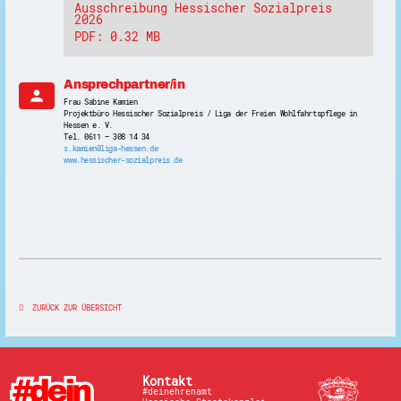
Ausschreibung Hessischer Sozialpreis
2026
PDF: 0.32 MB
Ansprechpartner/in
person
Frau Sabine Kamien
Projektbüro Hessischer Sozialpreis / Liga der Freien Wohlfahrtspflege in
Hessen e. V.
Tel. 0611 – 308 14 34
s.kamien@liga-hessen.de
www.hessischer-sozialpreis.de
ZURÜCK ZUR ÜBERSICHT
Kontakt
#deinehrenamt