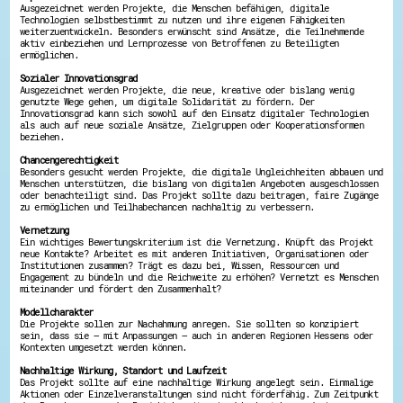
Ausgezeichnet werden Projekte, die Menschen befähigen, digitale
Technologien selbstbestimmt zu nutzen und ihre eigenen Fähigkeiten
weiterzuentwickeln. Besonders erwünscht sind Ansätze, die Teilnehmende
aktiv einbeziehen und Lernprozesse von Betroffenen zu Beteiligten
ermöglichen.
Sozialer Innovationsgrad
Ausgezeichnet werden Projekte, die neue, kreative oder bislang wenig
genutzte Wege gehen, um digitale Solidarität zu fördern. Der
Innovationsgrad kann sich sowohl auf den Einsatz digitaler Technologien
als auch auf neue soziale Ansätze, Zielgruppen oder Kooperationsformen
beziehen.
Chancengerechtigkeit
Besonders gesucht werden Projekte, die digitale Ungleichheiten abbauen und
Menschen unterstützen, die bislang von digitalen Angeboten ausgeschlossen
oder benachteiligt sind. Das Projekt sollte dazu beitragen, faire Zugänge
zu ermöglichen und Teilhabechancen nachhaltig zu verbessern.
Vernetzung
Ein wichtiges Bewertungskriterium ist die Vernetzung. Knüpft das Projekt
neue Kontakte? Arbeitet es mit anderen Initiativen, Organisationen oder
Institutionen zusammen? Trägt es dazu bei, Wissen, Ressourcen und
Engagement zu bündeln und die Reichweite zu erhöhen? Vernetzt es Menschen
miteinander und fördert den Zusammenhalt?
Modellcharakter
Die Projekte sollen zur Nachahmung anregen. Sie sollten so konzipiert
sein, dass sie – mit Anpassungen – auch in anderen Regionen Hessens oder
Kontexten umgesetzt werden können.
Nachhaltige Wirkung, Standort und Laufzeit
Das Projekt sollte auf eine nachhaltige Wirkung angelegt sein. Einmalige
Aktionen oder Einzelveranstaltungen sind nicht förderfähig. Zum Zeitpunkt