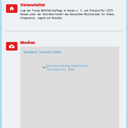
Veranstalter
home
Liga der Freien Wohlfahrtspflege in Hessen e. V. und Preisstifter LOTTO
Hessen unter der Schirmherrschaft des Hessischen Ministeriums für Arbeit,
Integration, Jugend und Soziales
Medien
cloud_download
Dokument herunterladen