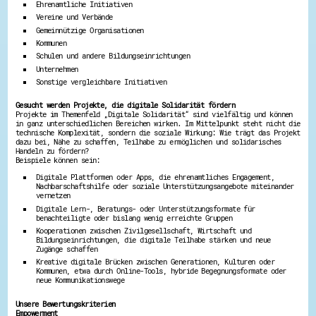
Ehrenamtliche Initiativen
Energiepreiskrise und Ehrenamt
Vereine und Verbände
Flüchtlingshilfe + Integration
Gemeinnützige Organisationen
Generationsübergreifend aktiv
Kommunen
Patenschaftsprojekte
Qualifizierung & Fortbildung
Schulen und andere Bildungseinrichtungen
Stiftungen
Unternehmen
Vereine, Spenden, Steuern - Gut zu Wissen
Sonstige vergleichbare Initiativen
Versicherungsschutz
Wissenswertes rund um dein Ehrenamt
Gesucht werden Projekte, die digitale Solidarität fördern
Zahlen, Daten, Fakten aus Hessen
Projekte im Themenfeld „Digitale Solidarität“ sind vielfältig und können
in ganz unterschiedlichen Bereichen wirken. Im Mittelpunkt steht nicht die
technische Komplexität, sondern die soziale Wirkung: Wie trägt das Projekt
Service
dazu bei, Nähe zu schaffen, Teilhabe zu ermöglichen und solidarisches
Handeln zu fördern?
Suche
Beispiele können sein:
Downloads
Kontakt
Digitale Plattformen oder Apps, die ehrenamtliches Engagement,
Nachbarschaftshilfe oder soziale Unterstützungsangebote miteinander
Impressum
vernetzen
Datenschutz
Digitale Lern-, Beratungs- oder Unterstützungsformate für
Erklärung zur Barrierefreiheit
benachteiligte oder bislang wenig erreichte Gruppen
Barriere melden
Kooperationen zwischen Zivilgesellschaft, Wirtschaft und
Bildungseinrichtungen, die digitale Teilhabe stärken und neue
Zugänge schaffen
Kreative digitale Brücken zwischen Generationen, Kulturen oder
Kommunen, etwa durch Online-Tools, hybride Begegnungsformate oder
neue Kommunikationswege
Unsere Bewertungskriterien
Empowerment