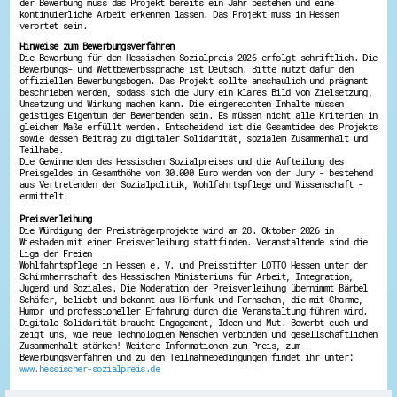
der Bewerbung muss das Projekt bereits ein Jahr bestehen und eine
kontinuierliche Arbeit erkennen lassen. Das Projekt muss in Hessen
verortet sein.
Hinweise zum Bewerbungsverfahren
Die Bewerbung für den Hessischen Sozialpreis 2026 erfolgt schriftlich. Die
Bewerbungs- und Wettbewerbssprache ist Deutsch. Bitte nutzt dafür den
offiziellen Bewerbungsbogen. Das Projekt sollte anschaulich und prägnant
beschrieben werden, sodass sich die Jury ein klares Bild von Zielsetzung,
Umsetzung und Wirkung machen kann. Die eingereichten Inhalte müssen
geistiges Eigentum der Bewerbenden sein. Es müssen nicht alle Kriterien in
gleichem Maße erfüllt werden. Entscheidend ist die Gesamtidee des Projekts
sowie dessen Beitrag zu digitaler Solidarität, sozialem Zusammenhalt und
Teilhabe.
Die Gewinnenden des Hessischen Sozialpreises und die Aufteilung des
Preisgeldes in Gesamthöhe von 30.000 Euro werden von der Jury - bestehend
aus Vertretenden der Sozialpolitik, Wohlfahrtspflege und Wissenschaft -
ermittelt.
Preisverleihung
Die Würdigung der Preisträgerprojekte wird am 28. Oktober 2026 in
Wiesbaden mit einer Preisverleihung stattfinden. Veranstaltende sind die
Liga der Freien
Wohlfahrtspflege in Hessen e. V. und Preisstifter LOTTO Hessen unter der
Schirmherrschaft des Hessischen Ministeriums für Arbeit, Integration,
Jugend und Soziales. Die Moderation der Preisverleihung übernimmt Bärbel
Schäfer, beliebt und bekannt aus Hörfunk und Fernsehen, die mit Charme,
Humor und professioneller Erfahrung durch die Veranstaltung führen wird.
Digitale Solidarität braucht Engagement, Ideen und Mut. Bewerbt euch und
zeigt uns, wie neue Technologien Menschen verbinden und gesellschaftlichen
Zusammenhalt stärken! Weitere Informationen zum Preis, zum
Bewerbungsverfahren und zu den Teilnahmebedingungen findet ihr unter:
www.hessischer-sozialpreis.de