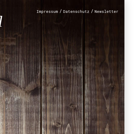
/
/
Impressum
Datenschutz
Newsletter
renamt
r
mt