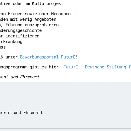
ative oder im Kulturprojekt
von Frauen sowie über Menschen …
nden mit wenig Angeboten
n, Führung auszuprobieren
nderungsgeschichte
är identifizieren
Erkrankung
uss
26 unter
Bewerbungsportal FuturE
!
ungsprogramm gibt es hier:
FuturE - Deutsche Stiftung f
ment und Ehrenamt
ement und Ehrenamt