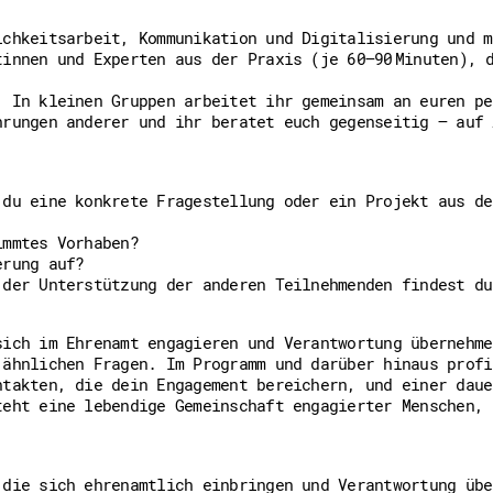
Downloads
Kontakt
ichkeitsarbeit, Kommunikation und Digitalisierung und m
Impressum
tinnen und Experten aus der Praxis (je 60–90 Minuten), 
Datenschutz
Erklärung zur Barrierefreih
: In kleinen Gruppen arbeitet ihr gemeinsam an euren pe
Barriere melden
hrungen anderer und ihr beratet euch gegenseitig – auf 
 du eine konkrete Fragestellung oder ein Projekt aus de
immtes Vorhaben?
erung auf?
 der Unterstützung der anderen Teilnehmenden findest du
sich im Ehrenamt engagieren und Verantwortung übernehme
 ähnlichen Fragen. Im Programm und darüber hinaus profi
ntakten, die dein Engagement bereichern, und einer daue
teht eine lebendige Gemeinschaft engagierter Menschen, 
 die sich ehrenamtlich einbringen und Verantwortung übe