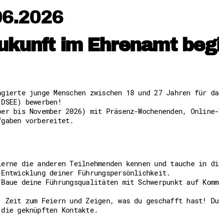
Freiwilligenmanagement
06.2026
Hessen engagiert - Digitale
Kompetenznachweis Hessen
Zeugnisbeiblatt
ukunft im Ehrenamt begin
Service-Learning
Mach dich schlau
GEMA-Pakt
Di@-Lotsen in Hessen
gierte junge Menschen zwischen 18 und 27 Jahren für da
Energiepreiskrise und Ehren
(DSEE) bewerben!
Flüchtlingshilfe + Integrat
ber bis November 2026) mit Präsenz-Wochenenden, Online-
Generationsübergreifend akt
fgaben vorbereitet.
Patenschaftsprojekte
Qualifizierung & Fortbildun
Stiftungen
Vereine, Spenden, Steuern -
Versicherungsschutz
Lerne die anderen Teilnehmenden kennen und tauche in di
Wissenswertes rund um dein 
 Entwicklung deiner Führungspersönlichkeit.
Zahlen, Daten, Fakten aus H
 Baue deine Führungsqualitäten mit Schwerpunkt auf Komm
: Zeit zum Feiern und Zeigen, was du geschafft hast! Du
Service
 die geknüpften Kontakte.
Suche