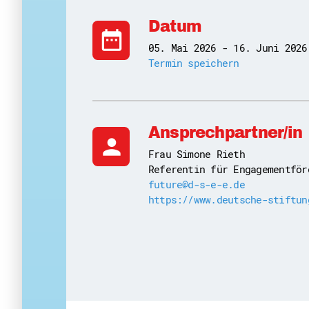
Datum
date_range
05. Mai 2026 - 16. Juni 2026
Termin speichern
Ansprechpartner/in
person
Frau Simone Rieth
Referentin für Engagementför
future@d-s-e-e.de
https://www.deutsche-stiftun