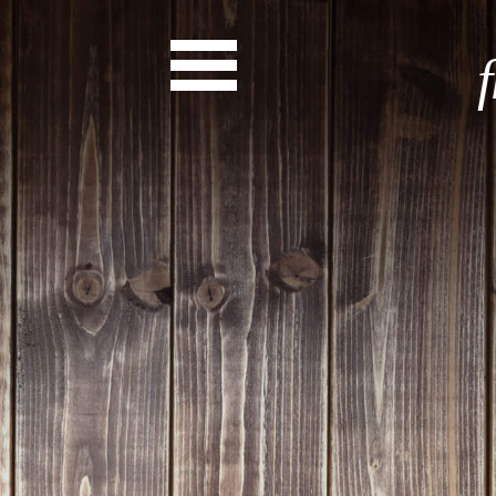
News
Start
Entdecke dein Eh
News
Veranstaltungen
Rückblicke
Newsletter
Die LandesEhrenamtsagentur
Publikationen
Ansprechpartner
Ehrenamt hat viele Gesichte
Finde dein Ehrena