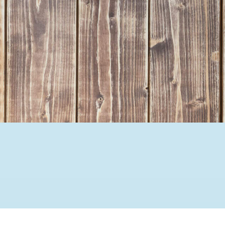
Ehrenamtssuchmaschine Hesse
Freiwilliges Soziales Schul
Koordinierungszentren für B
Engagierte Stadt
Freiwilligendienste
Freiwilligentage
Hessen hilft Ukraine
Zeig uns dein Ehr
Wettbewerb | Trikotwettbewe
Wettbewerb | 80 Jahre Hesse
8 Vereine x 80 Jahre x 1.00
Ausgezeichnete Projekte
Menschen des Respekts
SHARE IT: Teile deine Infos
Gestalte dein Ehr
Ehrenamts-Card Hessen
Engagement-Lotsen
Crowdfunding - Viele schaff
Förderprogramme
Ehrentag