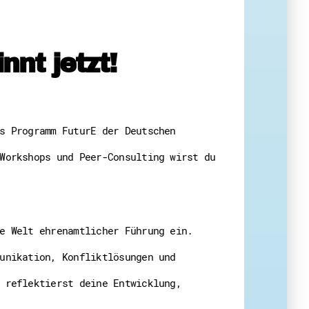
 Themenabende
nt jetzt!
s Programm FuturE der Deutschen
amt
ion
Workshops und Peer-Consulting wirst du
iv
g
 Gut zu Wissen
e Welt ehrenamtlicher Führung ein.
Ehrenamt
essen
unikation, Konfliktlösungen und
 reflektierst deine Entwicklung,