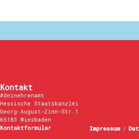
Kontakt
#deinehrenamt
Hessische Staatskanzlei
Georg-August-Zinn-Str.1
65183 Wiesbaden
Kontaktformular
Impressum
Dat
/