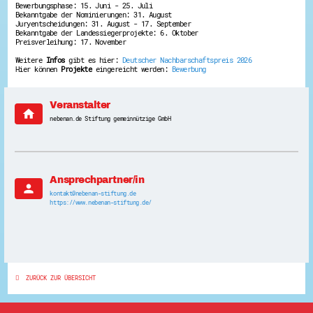
Bewerbungsphase: 15. Juni - 25. Juli
Bekanntgabe der Nominierungen: 31. August
Juryentscheidungen: 31. August - 17. September
Bekanntgabe der Landessiegerprojekte: 6. Oktober
Preisverleihung: 17. November
Weitere
Infos
gibt es hier:
Deutscher Nachbarschaftspreis 2026
Hier können
Projekte
eingereicht werden:
Bewerbung
Veranstalter
home
nebenan.de Stiftung gemeinnützige GmbH
Ansprechpartner/in
person
kontakt@nebenan-stiftung.de
https://www.nebenan-stiftung.de/
ZURÜCK ZUR ÜBERSICHT