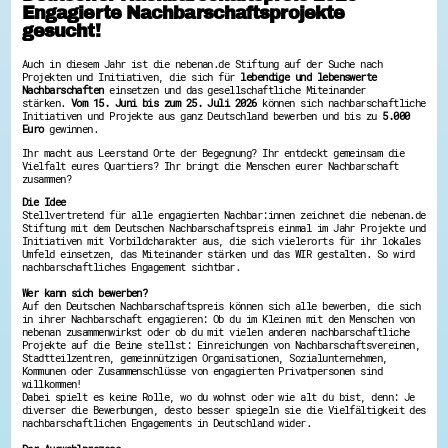
Engagierte Nachbarschaftsprojekte
Hessen hilft Ukraine
gesucht!
Zeig uns dein Ehrenamt
Auch in diesem Jahr ist die nebenan.de Stiftung auf der Suche nach
Wettbewerb | Trikotwettbewerb
Projekten und Initiativen, die sich für
lebendige und lebenswerte
Wettbewerb | 80 Jahre Hessen - Engagement
Nachbarschaften
einsetzen und das gesellschaftliche Miteinander
stärken.
Vom 15. Juni bis zum 25. Juli 2026
können sich nachbarschaftliche
mit Herz
Initiativen und Projekte aus ganz Deutschland bewerben und bis zu
5.000
8 Vereine x 80 Jahre x 1.000 €
Euro
gewinnen.
Ausgezeichnete Projekte
Menschen des Respekts
Ihr macht aus Leerstand Orte der Begegnung? Ihr entdeckt gemeinsam die
Vielfalt eures Quartiers? Ihr bringt die Menschen eurer Nachbarschaft
SHARE IT: Teile deine Infos!
zusammen?
Die Idee
Gestalte dein Ehrenamt
Stellvertretend für alle engagierten Nachbar:innen zeichnet die nebenan.de
Ehrenamts-Card Hessen
Stiftung mit dem Deutschen Nachbarschaftspreis einmal im Jahr Projekte und
Initiativen mit Vorbildcharakter aus, die sich vielerorts für ihr lokales
Engagement-Lotsen
Umfeld einsetzen, das Miteinander stärken und das WIR gestalten. So wird
Crowdfunding - Viele schaffen mehr
nachbarschaftliches Engagement sichtbar.
Förderprogramme
Ehrentag
Wer kann sich bewerben?
Auf den Deutschen Nachbarschaftspreis können sich alle bewerben, die sich
Freiwilligenmanagement
in ihrer Nachbarschaft engagieren: Ob du im Kleinen mit den Menschen von
Hessen engagiert - Digitale Themenabende
nebenan zusammenwirkst oder ob du mit vielen anderen nachbarschaftliche
Kompetenznachweis Hessen
Projekte auf die Beine stellst: Einreichungen von Nachbarschaftsvereinen,
Zeugnisbeiblatt
Stadtteilzentren, gemeinnützigen Organisationen, Sozialunternehmen,
Kommunen oder Zusammenschlüsse von engagierten Privatpersonen sind
Service-Learning
willkommen!
Dabei spielt es keine Rolle, wo du wohnst oder wie alt du bist, denn: Je
Mach dich schlau
diverser die Bewerbungen, desto besser spiegeln sie die Vielfältigkeit des
nachbarschaftlichen Engagements in Deutschland wider.
GEMA-Pakt
Di@-Lotsen in Hessen