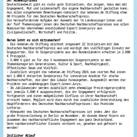
Der Auswahlprozess
Deutschlandweit gibt es viele gute Initiativen, die zeigen, dass man mit
Energiepreiskrise und Ehrenamt
Engagement, Mut und Leidenschaft die eigene Nachbarschaft gestalten kann.
Flüchtlingshilfe + Integration
Aus allen eingehenden Bewerbungen nominiert die nebenan.de Stiftung etwa
Generationsübergreifend aktiv
80 Projekte für den Deutschen Nachbarschaftspreis.
Patenschaftsprojekte
Die herausfordernde Aufgabe der Auswahl der 16 Landessieger:innen und
Qualifizierung & Fortbildung
der fünf Themensieger:innen des Deutschen Nachbarschaftspreises aus allen
Nominierten übernehmen anschließend Expert:innenjurys aus
Stiftungen
Zivilgesellschaft, Wirtschaft und Politik.
Vereine, Spenden, Steuern - Gut zu Wissen
Versicherungsschutz
Warum lohnt es sich mitzumachen?
Wissenswertes rund um dein Ehrenamt
- Die nebenan
.de Stiftung zeichnet insgesamt 22 Initiativen mit dem
Deutschen Nachbarschaftspreis aus und würdigt den vielfältigen Einsatz der
Zahlen, Daten, Fakten aus Hessen
Engagierten. Die 16 Siegerprojekte aus den Bundesländern erhalten je 2.000
€ Preisgeld.
Service
- 5.000 € gibt es für die 5 bundesweiten Siegerprojekte in den
Themenkategorien Generationen, Kultur & Sport, Nachhaltigkeit,
Suche
Öffentlicher Raum und Vielfalt.
Downloads
- Zusätzlich vergibt die nebenan
.de Stiftung 2026 zum vierten Mal einen
mit 2.000 € dotierten Sonderpreis für innovative Ansätze für starke
Kontakt
Nachbarschaften, die über das Lokale hinausgehen. Ausgewählt werden die
Impressum
Projekte von unabhängigen Expert:innen-Jurys.
Datenschutz
- Im Jubiläumsjahr werden zusätzlich zehn ehemalige Preisträgerprojekte
Erklärung zur Barrierefreiheit
mit jeweils 5.000 € ausgezeichnet, die ihr Engagement erfolgreich
fortgesetzt und einen maßgeblichen Einfluss in ihrer Nachbarschaft
Barriere melden
erreicht haben. Möglich wird dies durch die zusätzliche Unterstützung des
Hauptförderers des Deutschen Nachbarschaftspreises: die Postcode
Lotterie.
- Höhepunkt des Deutschen Nachbarschaftspreises ist jedes Jahr die
große Preisverleihung in Berlin im November. An diesem Abend feiern wir
zusammen das nachbarschaftliche Engagement aus ganz Deutschland.
Denn nachbarschaftlicher Einsatz verdient es, gesehen und gefeiert zu
werden!
Zeitlicher Ablauf