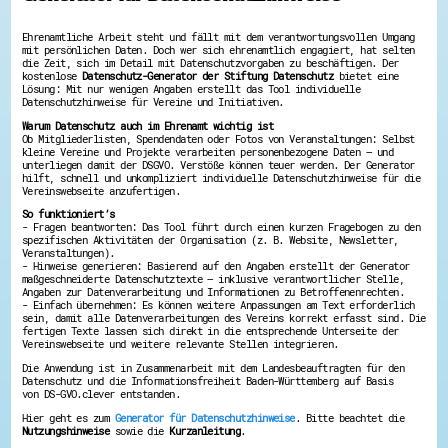
Hessen hilft Ukraine
Ehrenamtliche Arbeit steht und fällt mit dem verantwortungsvollen Umgang
mit persönlichen Daten. Doch wer sich ehrenamtlich engagiert, hat selten
Zeig uns dein Ehrenamt
die Zeit, sich im Detail mit Datenschutzvorgaben zu beschäftigen. Der
Wettbewerb | Trikotwettbewerb
kostenlose
Datenschutz-Generator der Stiftung Datenschutz
bietet eine
Wettbewerb | 80 Jahre Hessen - Engagement
Lösung: Mit nur wenigen Angaben erstellt das Tool individuelle
Datenschutzhinweise für Vereine und Initiativen.
mit Herz
8 Vereine x 80 Jahre x 1.000 €
Warum Datenschutz auch im Ehrenamt wichtig ist
Ausgezeichnete Projekte
Ob Mitgliederlisten, Spendendaten oder Fotos von Veranstaltungen: Selbst
kleine Vereine und Projekte verarbeiten personenbezogene Daten – und
Menschen des Respekts
unterliegen damit der DSGVO. Verstöße können teuer werden. Der Generator
SHARE IT: Teile deine Infos!
hilft, schnell und unkompliziert individuelle Datenschutzhinweise für die
Vereinswebseite anzufertigen.
Gestalte dein Ehrenamt
So funktioniert’s
- Fragen beantworten: Das Tool führt durch einen kurzen Fragebogen zu den
Ehrenamts-Card Hessen
spezifischen Aktivitäten der Organisation (z. B. Website, Newsletter,
Engagement-Lotsen
Veranstaltungen).
Crowdfunding - Viele schaffen mehr
- Hinweise generieren: Basierend auf den Angaben erstellt der Generator
Förderprogramme
maßgeschneiderte Datenschutztexte – inklusive verantwortlicher Stelle,
Ehrentag
Angaben zur Datenverarbeitung und Informationen zu Betroffenenrechten.
- Einfach übernehmen: Es können weitere Anpassungen am Text erforderlich
Freiwilligenmanagement
sein, damit alle Datenverarbeitungen des Vereins korrekt erfasst sind. Die
Hessen engagiert - Digitale Themenabende
fertigen Texte lassen sich direkt in die entsprechende Unterseite der
Kompetenznachweis Hessen
Vereinswebseite und weitere relevante Stellen integrieren.
Zeugnisbeiblatt
Die Anwendung ist in Zusammenarbeit mit dem Landesbeauftragten für den
Service-Learning
Datenschutz und die Informationsfreiheit Baden-Württemberg auf Basis
von DS-GVO.clever entstanden.
Mach dich schlau
Hier geht es zum
Generator für Datenschutzhinweise
. Bitte beachtet die
GEMA-Pakt
Nutzungshinweise
sowie die
Kurzanleitung
.
Di@-Lotsen in Hessen