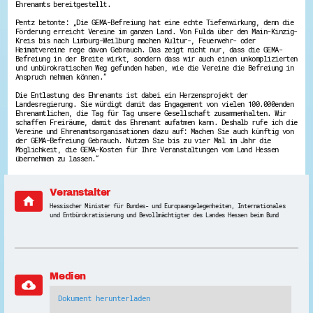
Ehrenamts bereitgestellt.
Energiepreiskrise und Ehrenamt
Flüchtlingshilfe + Integration
Pentz betonte: „Die GEMA-Befreiung hat eine echte Tiefenwirkung, denn die
Förderung erreicht Vereine im ganzen Land. Von Fulda über den Main-Kinzig-
Generationsübergreifend aktiv
Kreis bis nach Limburg-Weilburg machen Kultur-, Feuerwehr- oder
Patenschaftsprojekte
Heimatvereine rege davon Gebrauch. Das zeigt nicht nur, dass die GEMA-
Qualifizierung & Fortbildung
Befreiung in der Breite wirkt, sondern dass wir auch einen unkomplizierten
Stiftungen
und unbürokratischen Weg gefunden haben, wie die Vereine die Befreiung in
Anspruch nehmen können.“
Vereine, Spenden, Steuern - Gut zu Wissen
Versicherungsschutz
Die Entlastung des Ehrenamts ist dabei ein Herzensprojekt der
Wissenswertes rund um dein Ehrenamt
Landesregierung. Sie würdigt damit das Engagement von vielen 100.000enden
Zahlen, Daten, Fakten aus Hessen
Ehrenamtlichen, die Tag für Tag unsere Gesellschaft zusammenhalten. Wir
schaffen Freiräume, damit das Ehrenamt aufatmen kann. Deshalb rufe ich die
Vereine und Ehrenamtsorganisationen dazu auf: Machen Sie auch künftig von
Service
der GEMA-Befreiung Gebrauch. Nutzen Sie bis zu vier Mal im Jahr die
Möglichkeit, die GEMA-Kosten für Ihre Veranstaltungen vom Land Hessen
Suche
übernehmen zu lassen.“
Downloads
Kontakt
Impressum
Veranstalter
Datenschutz
home
Hessischer Minister für Bundes- und Europaangelegenheiten, Internationales
Erklärung zur Barrierefreiheit
und Entbürokratisierung und Bevollmächtigter des Landes Hessen beim Bund
Barriere melden
Medien
cloud_download
Dokument herunterladen