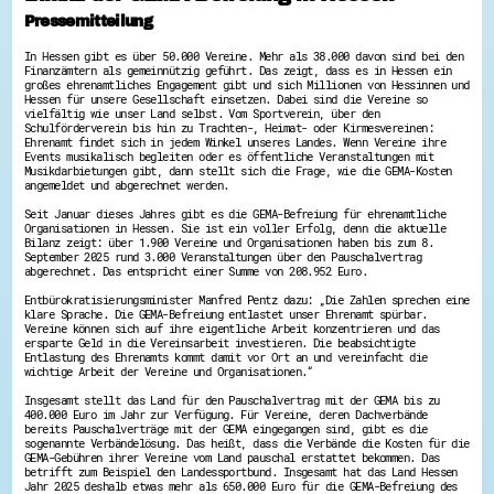
Hessen hilft Ukraine
Pressemitteilung
Zeig uns dein Ehrenamt
In Hessen gibt es über 50.000 Vereine. Mehr als 38.000 davon sind bei den
Finanzämtern als gemeinnützig geführt. Das zeigt, dass es in Hessen ein
Wettbewerb | Trikotwettbewerb
großes ehrenamtliches Engagement gibt und sich Millionen von Hessinnen und
Wettbewerb | 80 Jahre Hessen - Engagement
Hessen für unsere Gesellschaft einsetzen. Dabei sind die Vereine so
vielfältig wie unser Land selbst. Vom Sportverein, über den
mit Herz
Schulförderverein bis hin zu Trachten-, Heimat- oder Kirmesvereinen:
8 Vereine x 80 Jahre x 1.000 €
Ehrenamt findet sich in jedem Winkel unseres Landes. Wenn Vereine ihre
Ausgezeichnete Projekte
Events musikalisch begleiten oder es öffentliche Veranstaltungen mit
Menschen des Respekts
Musikdarbietungen gibt, dann stellt sich die Frage, wie die GEMA-Kosten
angemeldet und abgerechnet werden.
SHARE IT: Teile deine Infos!
Seit Januar dieses Jahres gibt es die GEMA-Befreiung für ehrenamtliche
Gestalte dein Ehrenamt
Organisationen in Hessen. Sie ist ein voller Erfolg, denn die aktuelle
Bilanz zeigt: über 1.900 Vereine und Organisationen haben bis zum 8.
Ehrenamts-Card Hessen
September 2025 rund 3.000 Veranstaltungen über den Pauschalvertrag
Engagement-Lotsen
abgerechnet. Das entspricht einer Summe von 208.952 Euro.
Crowdfunding - Viele schaffen mehr
Entbürokratisierungsminister Manfred Pentz dazu: „Die Zahlen sprechen eine
Förderprogramme
klare Sprache. Die GEMA-Befreiung entlastet unser Ehrenamt spürbar.
Ehrentag
Vereine können sich auf ihre eigentliche Arbeit konzentrieren und das
Freiwilligenmanagement
ersparte Geld in die Vereinsarbeit investieren. Die beabsichtigte
Hessen engagiert - Digitale Themenabende
Entlastung des Ehrenamts kommt damit vor Ort an und vereinfacht die
wichtige Arbeit der Vereine und Organisationen.“
Kompetenznachweis Hessen
Zeugnisbeiblatt
Insgesamt stellt das Land für den Pauschalvertrag mit der GEMA bis zu
Service-Learning
400.000 Euro im Jahr zur Verfügung. Für Vereine, deren Dachverbände
bereits Pauschalverträge mit der GEMA eingegangen sind, gibt es die
sogenannte Verbändelösung. Das heißt, dass die Verbände die Kosten für die
Mach dich schlau
GEMA-Gebühren ihrer Vereine vom Land pauschal erstattet bekommen. Das
betrifft zum Beispiel den Landessportbund. Insgesamt hat das Land Hessen
GEMA-Pakt
Jahr 2025 deshalb etwas mehr als 650.000 Euro für die GEMA-Befreiung des
Di@-Lotsen in Hessen