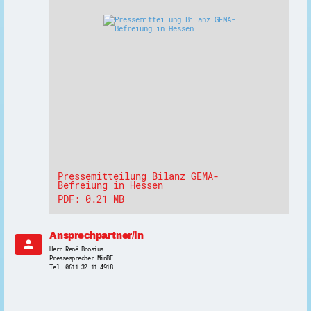
Pressemitteilung Bilanz GEMA-
Befreiung in Hessen
PDF: 0.21 MB
Ansprechpartner/in
person
Herr René Brosius
Pressesprecher MinBE
Tel. 0611 32 11 4918