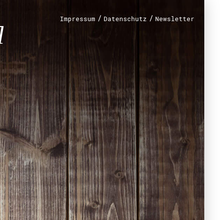
/
/
Impressum
Datenschutz
Newsletter
renamt
r
mt