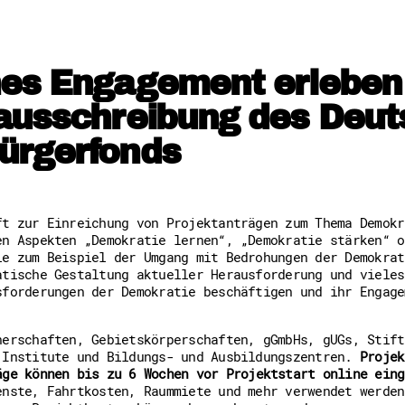
Freiwilligenmanagement
Hessen engagiert - Digitale
Kompetenznachweis Hessen
Zeugnisbeiblatt
hes Engagement erleben
Service-Learning
tausschreibung des Deut
Mach dich schlau
ürgerfonds
GEMA-Pakt
Di@-Lotsen in Hessen
Energiepreiskrise und Ehren
Flüchtlingshilfe + Integrat
Generationsübergreifend akt
ft zur Einreichung von Projektanträgen zum Thema Demokr
Patenschaftsprojekte
en Aspekten „Demokratie lernen“, „Demokratie stärken“ o
Qualifizierung & Fortbildun
ie zum Beispiel der Umgang mit Bedrohungen der Demokrat
Stiftungen
atische Gestaltung aktueller Herausforderung und vieles
Vereine, Spenden, Steuern -
sforderungen der Demokratie beschäftigen und ihr Engage
Versicherungsschutz
Wissenswertes rund um dein 
Zahlen, Daten, Fakten aus H
nerschaften, Gebietskörperschaften, gGmbHs, gUGs, Stift
 Institute und Bildungs- und Ausbildungszentren.
Projek
Service
äge können bis zu 6 Wochen vor Projektstart online eing
enste, Fahrtkosten, Raummiete und mehr verwendet werden
Suche