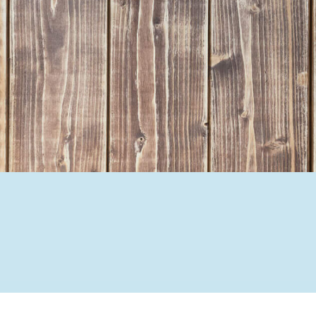
Ehrenamtssuchmaschine Hesse
Freiwilliges Soziales Schul
Koordinierungszentren für B
Engagierte Stadt
Freiwilligendienste
Freiwilligentage
Hessen hilft Ukraine
Zeig uns dein Ehr
Wettbewerb | Trikotwettbewe
Wettbewerb | 80 Jahre Hesse
8 Vereine x 80 Jahre x 1.00
Ausgezeichnete Projekte
Menschen des Respekts
SHARE IT: Teile deine Infos
Gestalte dein Ehr
Ehrenamts-Card Hessen
Engagement-Lotsen
Crowdfunding - Viele schaff
Förderprogramme
Ehrentag