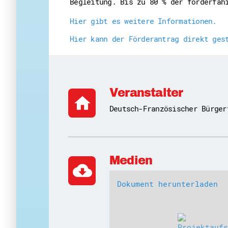
Begleitung. Bis zu 80 % der förderfäh
Hier gibt es weitere Informationen.
Hier kann der Förderantrag direkt ges
Veranstalter
home
Deutsch-Französischer Bürger
Medien
cloud_download
Dokument herunterladen