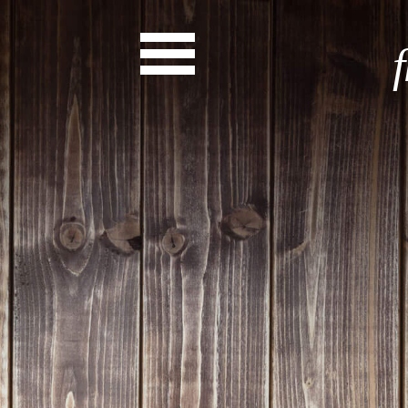
News
Start
Entdecke dein Eh
News
Veranstaltungen
Rückblicke
Newsletter
Die LandesEhrenamtsagentur
Publikationen
Ansprechpartner
Ehrenamt hat viele Gesichte
Finde dein Ehrena