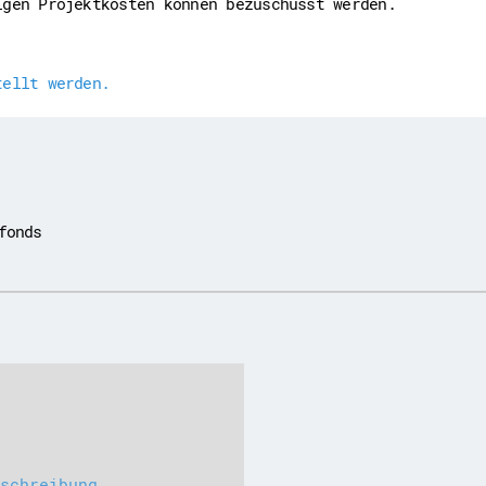
igen Projektkosten können bezuschusst werden.
Downloads
Kontakt
Impressum
Datenschutz
tellt werden.
Erklärung zur Barrierefreih
Barriere melden
fonds