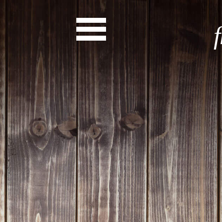
News
Start
Entdecke dein Eh
News
Veranstaltungen
Rückblicke
Newsletter
Die LandesEhrenamtsagentur
Publikationen
Ansprechpartner
Ehrenamt hat viele Gesichte
Finde dein Ehrena