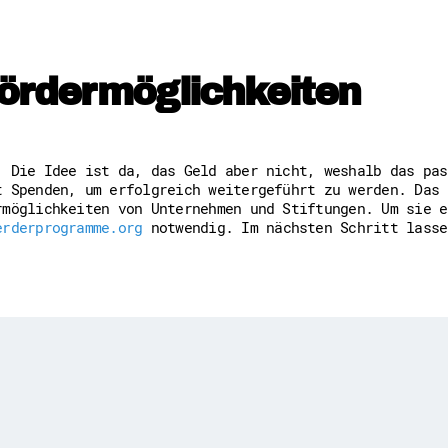
Freiwilligenmanagement
Hessen engagiert - Digitale
Kompetenznachweis Hessen
Zeugnisbeiblatt
ördermöglichkeiten
Service-Learning
Mach dich schlau
GEMA-Pakt
: Die Idee ist da, das Geld aber nicht, weshalb das pas
Di@-Lotsen in Hessen
t Spenden, um erfolgreich weitergeführt zu werden. Das 
Energiepreiskrise und Ehren
rmöglichkeiten von Unternehmen und Stiftungen. Um sie e
Flüchtlingshilfe + Integrat
rderprogramme.org
notwendig. Im nächsten Schritt lasse
Generationsübergreifend akt
Patenschaftsprojekte
Qualifizierung & Fortbildun
Stiftungen
Vereine, Spenden, Steuern -
Versicherungsschutz
Wissenswertes rund um dein 
Zahlen, Daten, Fakten aus H
Service
Suche