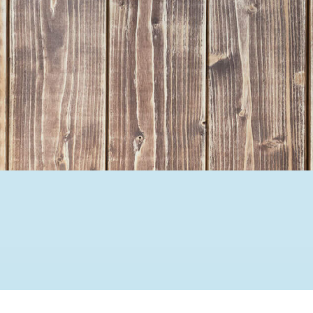
Ehrenamtssuchmaschine Hesse
Freiwilliges Soziales Schul
Koordinierungszentren für B
Engagierte Stadt
Freiwilligendienste
Freiwilligentage
Hessen hilft Ukraine
Zeig uns dein Ehr
Wettbewerb | Trikotwettbewe
Wettbewerb | 80 Jahre Hesse
8 Vereine x 80 Jahre x 1.00
Ausgezeichnete Projekte
Menschen des Respekts
SHARE IT: Teile deine Infos
Gestalte dein Ehr
Ehrenamts-Card Hessen
Engagement-Lotsen
Crowdfunding - Viele schaff
Förderprogramme
Ehrentag