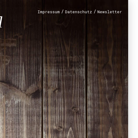
/
/
Impressum
Datenschutz
Newsletter
renamt
r
mt