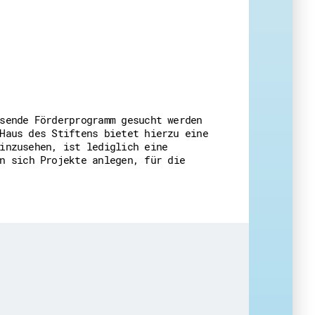
 Themenabende
sende Förderprogramm gesucht werden
Haus des Stiftens bietet hierzu eine
amt
inzusehen, ist lediglich eine
ion
n sich Projekte anlegen, für die
iv
g
 Gut zu Wissen
Ehrenamt
essen