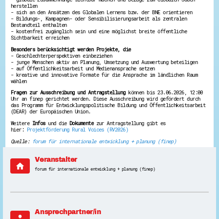
herstellen
Energiepreiskrise und Ehrenamt
- sich an den Ansätzen des Globalen Lernens bzw. der BNE orientieren
Flüchtlingshilfe + Integration
- Bildungs-, Kampagnen- oder Sensibilisierungsarbeit als zentralen
Generationsübergreifend aktiv
Bestandteil enthalten
Patenschaftsprojekte
- kostenfrei zugänglich sein und eine möglichst breite öffentliche
Sichtbarkeit erreichen
Qualifizierung & Fortbildung
Stiftungen
Besonders berücksichtigt werden Projekte, die
Vereine, Spenden, Steuern - Gut zu Wissen
- Geschlechterperspektiven einbeziehen
- junge Menschen aktiv an Planung, Umsetzung und Auswertung beteiligen
Versicherungsschutz
- auf Öffentlichkeitsarbeit und Medienansprache setzen
Wissenswertes rund um dein Ehrenamt
- kreative und innovative Formate für die Ansprache im ländlichen Raum
Zahlen, Daten, Fakten aus Hessen
wählen
Fragen zur Ausschreibung und Antragstellung
können bis 23.06.2026, 12:00
Service
Uhr an finep gerichtet werden. Diese Ausschreibung wird gefördert durch
das Programm für Entwicklungspolitische Bildung und Öffentlichkeitsarbeit
Suche
(DEAR) der Europäischen Union.
Downloads
Kontakt
Weitere
Infos
und die
Dokumente
zur Antragstellung gibt es
hier:
Projektförderung Rural Voices (RV2026)
Impressum
Datenschutz
Quelle:
forum für internationale entwicklung + planung (finep)
Erklärung zur Barrierefreiheit
Barriere melden
Veranstalter
home
forum für internationale entwicklung + planung (finep)
Ansprechpartner/in
person