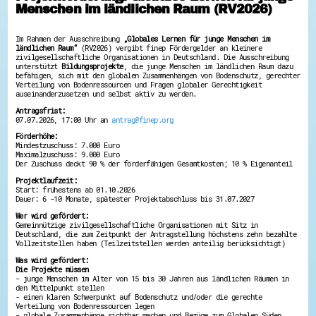
Menschen im ländlichen Raum (RV2026)
Hessen hilft Ukraine
Zeig uns dein Ehrenamt
Im Rahmen der Ausschreibung
„Globales Lernen für junge Menschen im
ländlichen Raum“
(RV2026) vergibt finep Fördergelder an kleinere
Wettbewerb | Trikotwettbewerb
zivilgesellschaftliche Organisationen in Deutschland. Die Ausschreibung
Wettbewerb | 80 Jahre Hessen - Engagement
unterstützt
Bildungsprojekte
, die junge Menschen im ländlichen Raum dazu
mit Herz
befähigen, sich mit den globalen Zusammenhängen von Bodenschutz, gerechter
Verteilung von Bodenressourcen und Fragen globaler Gerechtigkeit
8 Vereine x 80 Jahre x 1.000 €
auseinanderzusetzen und selbst aktiv zu werden.
Ausgezeichnete Projekte
Menschen des Respekts
Antragsfrist:
SHARE IT: Teile deine Infos!
07.07.2026, 17:00 Uhr an
antrag@finep.org
Förderhöhe:
Gestalte dein Ehrenamt
Mindestzuschuss: 7.000 Euro
Maximalzuschuss: 9.000 Euro
Ehrenamts-Card Hessen
Der Zuschuss deckt 90 % der förderfähigen Gesamtkosten; 10 % Eigenanteil
Engagement-Lotsen
Projektlaufzeit:
Crowdfunding - Viele schaffen mehr
Start: frühestens ab 01.10.2026
Förderprogramme
Dauer: 6 -10 Monate, spätester Projektabschluss bis 31.07.2027
Ehrentag
Wer wird gefördert:
Freiwilligenmanagement
Gemeinnützige zivilgesellschaftliche Organisationen mit Sitz in
Hessen engagiert - Digitale Themenabende
Deutschland, die zum Zeitpunkt der Antragstellung höchstens zehn bezahlte
Kompetenznachweis Hessen
Vollzeitstellen haben (Teilzeitstellen werden anteilig berücksichtigt)
Zeugnisbeiblatt
Was wird gefördert:
Service-Learning
Die Projekte müssen
- junge Menschen im Alter von 15 bis 30 Jahren aus ländlichen Räumen in
den Mittelpunkt stellen
Mach dich schlau
- einen klaren Schwerpunkt auf Bodenschutz und/oder die gerechte
GEMA-Pakt
Verteilung von Bodenressourcen legen
- globale Zusammenhänge sichtbar machen und Bezüge zum Globalen Süden
Di@-Lotsen in Hessen