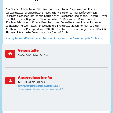
Hessen hilft Ukraine
Die Stefan Schörghuber Stiftung zeichnet beim gleichnamigen Preis
gemeinnützige Organisationen aus, die Menschen in herausfordernden
Zeig uns dein Ehrenamt
Lebenssituationen bei einem beruflichen Neuanfang begleiten. Diesmal unter
Wettbewerb | Trikotwettbewerb
dem Motto „Neu Beginnen. Chancen nutzen“. Das können Menschen mit
Wettbewerb | 80 Jahre Hessen - Engagement
Fluchterfahrungen, ältere Menschen oder Betroffene von körperlichen und
seelischen Krisen sein. Insgesamt drei Organisationen können bei dem
mit Herz
Wettbewerb ein Preisgeld von 150.000 € erhalten. Bewerbungen sind
bis zum
8 Vereine x 80 Jahre x 1.000 €
20. April
über ein Bewerbungsformular möglich.
Ausgezeichnete Projekte
Hier gibt es alle weiteren Informationen und die Bewerbungsmöglichkeit.
Menschen des Respekts
SHARE IT: Teile deine Infos!
Veranstalter
Gestalte dein Ehrenamt
home
Stefan Schörghuber Stiftung
Ehrenamts-Card Hessen
Engagement-Lotsen
Crowdfunding - Viele schaffen mehr
Förderprogramme
Ehrentag
Ansprechpartner/in
Freiwilligenmanagement
person
Hessen engagiert - Digitale Themenabende
Tel. +49 89 893 563 565
Kompetenznachweis Hessen
bewerbung@stefanschoerghuberpreis.de
https://www.stefanschoerghuberpreis.de/
Zeugnisbeiblatt
Service-Learning
Mach dich schlau
GEMA-Pakt
Di@-Lotsen in Hessen