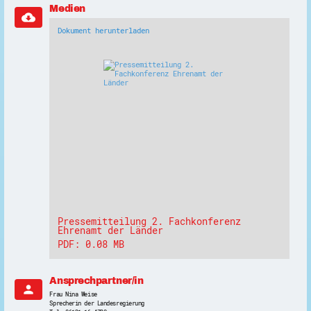
Medien
cloud_download
Dokument herunterladen
Pressemitteilung 2. Fachkonferenz
Ehrenamt der Länder
PDF: 0.08 MB
Ansprechpartner/in
person
Frau Nina Weise
Sprecherin der Landesregierung