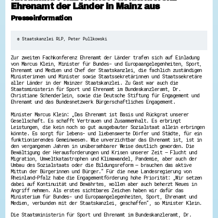
Ehrenamt der Länder in Mainz aus
Hessen hilft Ukraine
Presseinformation
Zeig uns dein Ehrenamt
Wettbewerb | Trikotwettbewerb
© Staatskanzlei RLP, Peter Pullkowski
Wettbewerb | 80 Jahre Hessen - Engagement
mit Herz
Zur zweiten Fachkonferenz Ehrenamt der Länder trafen sich auf Einladung
8 Vereine x 80 Jahre x 1.000 €
von Marcus Klein, Minister für Bundes- und Europaangelegenheiten, Sport,
Ausgezeichnete Projekte
Ehrenamt und Medien und Chef der Staatskanzlei, die fachlich zuständigen
Menschen des Respekts
Ministerinnen und Minister sowie Staatssekretärinnen und Staatssekretäre
SHARE IT: Teile deine Infos!
aller Länder in der Mainzer Staatskanzlei. Zu Gast war auch die
Staatsministerin für Sport und Ehrenamt im Bundeskanzleramt, Dr.
Christiane Schenderlein, sowie die Deutsche Stiftung für Engagement und
Gestalte dein Ehrenamt
Ehrenamt und das Bundesnetzwerk Bürgerschaftliches Engagement.
Ehrenamts-Card Hessen
Minister Marcus Klein: „Das Ehrenamt ist Basis und Rückgrat unserer
Engagement-Lotsen
Gesellschaft. Es schafft Vertrauen und Zusammenhalt. Es erbringt
Crowdfunding - Viele schaffen mehr
Leistungen, die kein noch so gut ausgebauter Sozialstaat allein erbringen
könnte. Es sorgt für lebens- und liebenswerte Dörfer und Städte, für ein
Förderprogramme
funktionierendes Gemeinwesen. Wie unverzichtbar das Ehrenamt ist, ist in
Ehrentag
den vergangenen Jahren in unübersehbarer Weise deutlich geworden. Die
Freiwilligenmanagement
Bewältigung der Herausforderungen und Krisen unserer Zeit – Flucht und
Hessen engagiert - Digitale Themenabende
Migration, Umweltkatastrophen und Klimawandel, Pandemie, aber auch der
Umbau des Sozialstaats oder die Bildungsreform – brauchen das aktive
Kompetenznachweis Hessen
Mittun der Bürgerinnen und Bürger.“ Für die neue Landesregierung von
Zeugnisbeiblatt
Rheinland-Pfalz habe die Engagementförderung hohe Priorität: „Wir setzen
Service-Learning
dabei auf Kontinuität und Bewährtes, wollen aber auch beherzt Neues in
Angriff nehmen. Als erstes sichtbares Zeichen haben wir dafür das
Ministerium für Bundes- und Europaangelegenheiten, Sport, Ehrenamt und
Mach dich schlau
Medien, verbunden mit der Staatskanzlei, geschaffen“, so Minister Klein.
GEMA-Pakt
Die Staatsministerin für Sport und Ehrenamt im Bundeskanzleramt, Dr.
Di@-Lotsen in Hessen