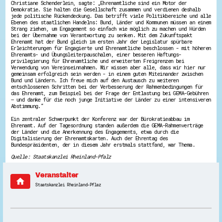
Christiane Schenderlein, sagte: „Ehrenamtliche sind ein Motor der
Energiepreiskrise und Ehrenamt
Demokratie. Sie halten die Gesellschaft zusammen und verdienen deshalb
Flüchtlingshilfe + Integration
jede politische Rückendeckung. Das betrifft viele Politikbereiche und alle
Ebenen des staatlichen Handelns: Bund, Länder und Kommunen müssen an einem
Generationsübergreifend aktiv
Strang ziehen, um Engagement so einfach wie möglich zu machen und Hürden
Patenschaftsprojekte
bei der Übernahme von Verantwortung zu senken. Mit dem Zukunftspakt
Qualifizierung & Fortbildung
Ehrenamt hat der Bund gleich im ersten Jahr der Legislatur spürbare
Stiftungen
Erleichterungen für Engagierte und Ehrenamtliche beschlossen - mit höheren
Ehrenamts- und Übungsleiterpauschalen, einer besseren Haftungs-
Vereine, Spenden, Steuern - Gut zu Wissen
privilegierung für Ehrenamtliche und erweiterten Freigrenzen bei
Versicherungsschutz
Verwendung von Vereinseinnahmen. Wir wissen aber alle, dass wir hier nur
Wissenswertes rund um dein Ehrenamt
gemeinsam erfolgreich sein werden - in einem guten Miteinander zwischen
Zahlen, Daten, Fakten aus Hessen
Bund und Ländern. Ich freue mich auf den Austausch zu weiteren
entschlossenen Schritten bei der Verbesserung der Rahmenbedingungen für
das Ehrenamt, zum Beispiel bei der Frage der Entlastung bei GEMA-Gebühren
Service
– und danke für die noch junge Initiative der Länder zu einer intensiveren
Abstimmung.“
Suche
Downloads
Ein zentraler Schwerpunkt der Konferenz war der Bürokratieabbau im
Kontakt
Ehrenamt. Auf der Tagesordnung standen außerdem die GEMA-Rahmenverträge
der Länder und die Anerkennung des Engagements, etwa durch die
Impressum
Digitalisierung der Ehrenamtskarten. Auch der Ehrentag des
Datenschutz
Bundespräsidenten, der in diesem Jahr erstmals stattfand, war Thema.
Erklärung zur Barrierefreiheit
Barriere melden
Quelle: Staatskanzlei Rheinland-Pfalz
Veranstalter
home
Staatskanzlei Rheinland-Pflaz