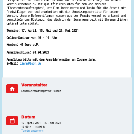
Perspektiven auf das Thema Ehrenamt und du kannst neue Wege für deinen
Verein entwickeln. Wir qualifizieren dich für den Job der/des
Energiepreiskrise und Ehrenamt
"Ehrenamtsbeauftragten", stellen Instrumente und Tools für die Arbeit mit
Flüchtlingshilfe + Integration
Freiwilligen vor und erarbeiten mit dir Umsetzungsschritte für deinen
Generationsübergreifend aktiv
Verein. Unsere Referent/innen wissen aus der Praxis worauf es ankommt und
Patenschaftsprojekte
vermitteln das Rüstzeug, das dich in der Zusammenarbeit mit Ehrenamtlichen
optimal unterstützt.
Qualifizierung & Fortbildung
Stiftungen
Termine: 17. April, 15. Mai und 29. Mai 2021
Vereine, Spenden, Steuern - Gut zu Wissen
Online-Seminar von 10 - 14 Uhr
Versicherungsschutz
Wissenswertes rund um dein Ehrenamt
Kosten: 40 Euro p.P.
Zahlen, Daten, Fakten aus Hessen
Anmeldeschluss: 01.04.2021
Service
Anmeldung bitte mit dem Anmeldeformular an
Ivonne Jahn,
E-Mail:
ijahn@lsbh.de
Suche
Downloads
Kontakt
Impressum
Datenschutz
Veranstalter
home
Erklärung zur Barrierefreiheit
LandesEhrenamtsagentur Hessen
Barriere melden
Datum
date_range
17. April 2021 - 29. Mai 2021
10:00 h - 14:00 h
Termin speichern