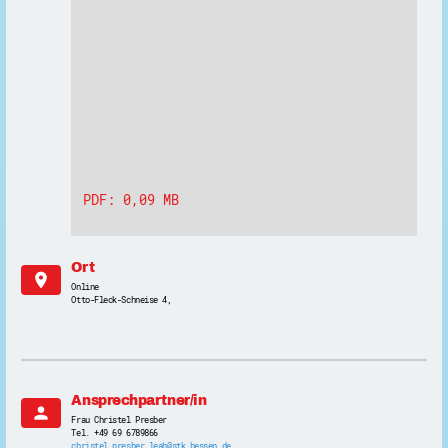
PDF: 0,09 MB
Ort
location_on
Online
Otto-Fleck-Schneise 4,
Ansprechpartner/in
person
Frau Christel Presber
Tel. +49 69 6789866
christel.presber.leah@stk.hessen.de