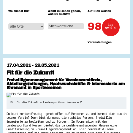
Hessen hilft Ukraine
Wo suchst Du?
Weißt du schon genau,
Auf Dich warten
was Du suchst?
Zeig uns dein Ehrenamt
Wettbewerb | Trikotwettbewerb
98
Los
Wettbewerb | 80 Jahre Hessen - Engagement
geht´s
mit Herz
8 Vereine x 80 Jahre x 1.000 €
Ausgezeichnete Projekte
Veranstaltungen
Menschen des Respekts
SHARE IT: Teile deine Infos!
Gestalte dein Ehrenamt
17.04.2021 - 29.05.2021
Ehrenamts-Card Hessen
Fit für die Zukunft
Engagement-Lotsen
Crowdfunding - Viele schaffen mehr
Freiwilligenmanagement für Vereinsvorstände,
Förderprogramme
Abteilungsleitungen, Nachwuchskräfte & Interessierte am
Ehrentag
Ehrenamt in Sportvereinen
Freiwilligenmanagement
Hessen engagiert - Digitale Themenabende
Kompetenznachweis Hessen
Fit für die Zukunft © Landessportbund Hessen e.V.
Zeugnisbeiblatt
Service-Learning
Du bist kontaktfreudig, gehst offen auf Menschen zu und kennst dich aus in
deinem Verein? Dann bist du genau die richtige Person, freiwillig
Mach dich schlau
Engagierte zu begleiten und zu fördern. In Kooperation mit dem
Landessportbund Hessen bietet die LandesEhrenamtsagentur Hessen eine
GEMA-Pakt
Qualifizierung im Freiwilligenmanagement an. Hier bekommst du neue
Di@-Lotsen in Hessen