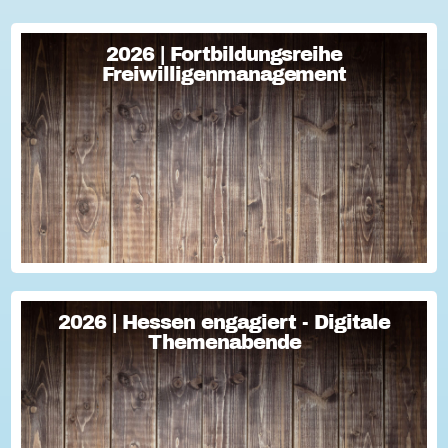
2026 | Fortbildungsreihe
2026 | Fortbildungsreihe
Freiwilligenmanagement
Freiwilligenmanagement
Freiwilligenmanagement Kompakt Strategisches
Freiwilligenmanagement und praktische Umsetzung Im Fokus
Teil 1 Für Engagement begeistern: Freiwillige gewinnen Im
Fokus Teil 2 Eine Frage der H...
2026 | Hessen engagiert - Digitale
2026 | Hessen engagiert - Digitale
Themenabende
Themenabende
Sie haben Fragen zum Thema "Versicherung im Ehrenamt"?
Oder wollten schon immer mal lernen, wie man Engagement-
Geschichten für die Öffentlichkeitsarbeit des Vereins
nutzen kann? Dann haben wir da was!...