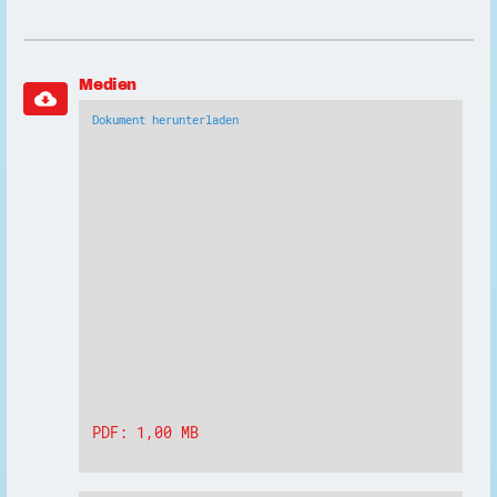
Medien
cloud_download
Dokument herunterladen
PDF: 1,00 MB