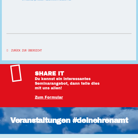
ZURÜCK ZUR ÜBERSICHT
SHARE IT
Du kennst ein interessantes
Seminarangebot, dann teile dies
mit uns allen!
Zum Formular
Veranstaltungen #deinehrenamt