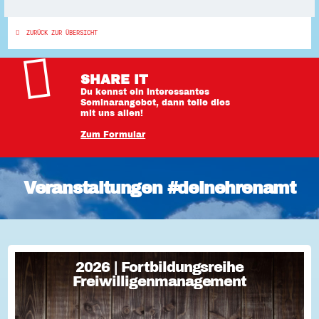
ZURÜCK ZUR ÜBERSICHT
SHARE IT
Du kennst ein interessantes
Seminarangebot, dann teile dies
mit uns allen!
Zum Formular
Veranstaltungen #deinehrenamt
2026 | Fortbildungsreihe
2026 | Fortbildungsreihe
Freiwilligenmanagement
Freiwilligenmanagement
Freiwilligenmanagement Kompakt Strategisches
Freiwilligenmanagement und praktische Umsetzung Im Fokus