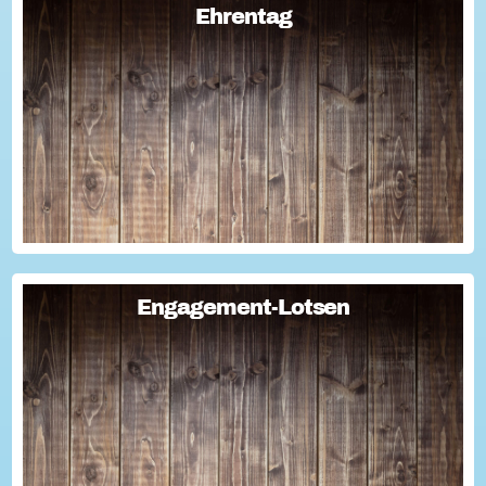
Ehrentag
Ehrentag
Macht den Ehrentag mit eurer Aktion zu eurem "hessischen
Ehrentag"...
Engagement-Lotsen
Engagement-Lotsen
Engagement-Lotsen tragen zu einer lebendigen
Engagementkultur und damit zu einer höheren
Lebensqualität für sich und andere bei. Sie bringen ihre
Erfahrungen im bürgerschaftlichen Engagement ein und ü...