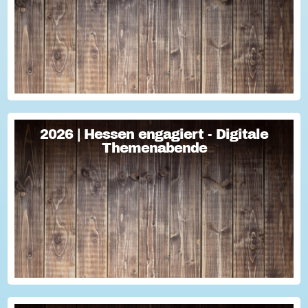
Teil 1 Für Engagement begeistern: Freiwillige gewinnen Im
Fokus Teil 2 Eine Frage der H...
2026 | Hessen engagiert - Digitale
2026 | Hessen engagiert - Digitale
Themenabende
Themenabende
Sie haben Fragen zum Thema "Versicherung im Ehrenamt"?
Oder wollten schon immer mal lernen, wie man Engagement-
Geschichten für die Öffentlichkeitsarbeit des Vereins
nutzen kann? Dann haben wir da was!...