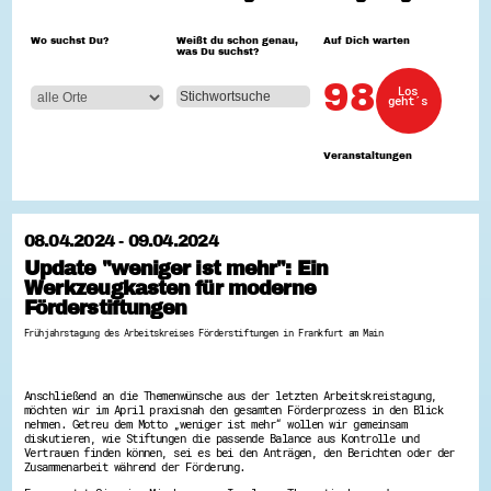
Hessen hilft Ukraine
Wo suchst Du?
Weißt du schon genau,
Auf Dich warten
was Du suchst?
Zeig uns dein Ehrenamt
Wettbewerb | Trikotwettbewerb
98
Los
Wettbewerb | 80 Jahre Hessen - Engagement
geht´s
mit Herz
8 Vereine x 80 Jahre x 1.000 €
Ausgezeichnete Projekte
Veranstaltungen
Menschen des Respekts
SHARE IT: Teile deine Infos!
Gestalte dein Ehrenamt
08.04.2024 - 09.04.2024
Ehrenamts-Card Hessen
Update "weniger ist mehr": Ein
Engagement-Lotsen
Werkzeugkasten für moderne
Crowdfunding - Viele schaffen mehr
Förderprogramme
Förderstiftungen
Ehrentag
Frühjahrstagung des Arbeitskreises Förderstiftungen in Frankfurt am Main
Freiwilligenmanagement
Hessen engagiert - Digitale Themenabende
Kompetenznachweis Hessen
Zeugnisbeiblatt
Anschließend an die Themenwünsche aus der letzten Arbeitskreistagung,
Service-Learning
möchten wir im April praxisnah den gesamten Förderprozess in den Blick
nehmen. Getreu dem Motto „weniger ist mehr“ wollen wir gemeinsam
diskutieren, wie Stiftungen die passende Balance aus Kontrolle und
Mach dich schlau
Vertrauen finden können, sei es bei den Anträgen, den Berichten oder der
Zusammenarbeit während der Förderung.
GEMA-Pakt
Di@-Lotsen in Hessen