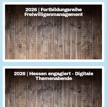
2026 | Fortbildungsreihe
2026 | Fortbildungsreihe
Freiwilligenmanagement
Freiwilligenmanagement
Freiwilligenmanagement Kompakt Strategisches
Freiwilligenmanagement und praktische Umsetzung Im Fokus
Teil 1 Für Engagement begeistern: Freiwillige gewinnen Im
Fokus Teil 2 Eine Frage der H...
2026 | Hessen engagiert - Digitale
2026 | Hessen engagiert - Digitale
Themenabende
Themenabende
Sie haben Fragen zum Thema "Versicherung im Ehrenamt"?
Oder wollten schon immer mal lernen, wie man Engagement-
Geschichten für die Öffentlichkeitsarbeit des Vereins
nutzen kann? Dann haben wir da was!...