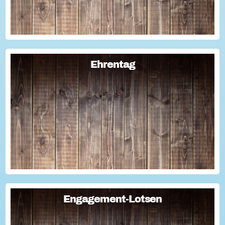
Ehrentag
Ehrentag
Macht den Ehrentag mit eurer Aktion zu eurem "hessischen
Ehrentag"...
Engagement-Lotsen
Engagement-Lotsen
Engagement-Lotsen tragen zu einer lebendigen
Engagementkultur und damit zu einer höheren