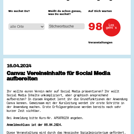
Hessen hilft Ukraine
Wo suchst Du?
Weißt du schon genau,
Auf Dich warten
was Du suchst?
Zeig uns dein Ehrenamt
Wettbewerb | Trikotwettbewerb
98
Los
Wettbewerb | 80 Jahre Hessen - Engagement
geht´s
mit Herz
8 Vereine x 80 Jahre x 1.000 €
Ausgezeichnete Projekte
Veranstaltungen
Menschen des Respekts
SHARE IT: Teile deine Infos!
Gestalte dein Ehrenamt
16.04.2024
Ehrenamts-Card Hessen
Canva: Vereinsinhalte für Social Media
Engagement-Lotsen
aufbereiten
Crowdfunding - Viele schaffen mehr
Förderprogramme
Ehrentag
Ihr wollte euren Verein mehr auf Social Media präsentieren? Ihr wollt
Freiwilligenmanagement
Social Media Inhalte unkompliziert, aber graphisch ansprechend
Hessen engagiert - Digitale Themenabende
aufbereiten? In diesem Angebot lernt ihr die Grundfunktionen der Anwendung
Kompetenznachweis Hessen
Canva kennen. Gemeinsam mit der Kursleitung werdet ihr erste Schritte in
Zeugnisbeiblatt
der Anwendung machen. Erste Erfolgsergebnisse werden bereits nach sehr
kurzer Zeit sichtbar.
Service-Learning
Bei Anmeldung bitte Kurs-Nr. AP50702Z0 angeben.
Mach dich schlau
Anmeldeschluss ist der 08.04.2024.
GEMA-Pakt
Diese Veranstaltung wird durch das Hessische Sozialministerium gefördert.
Di@-Lotsen in Hessen