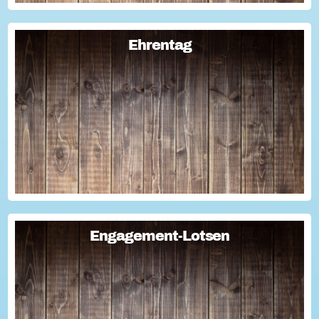
Ehrentag
Ehrentag
Macht den Ehrentag mit eurer Aktion zu eurem "hessischen
Ehrentag"...
Engagement-Lotsen
Engagement-Lotsen
Engagement-Lotsen tragen zu einer lebendigen
Engagementkultur und damit zu einer höheren
Lebensqualität für sich und andere bei. Sie bringen ihre
Erfahrungen im bürgerschaftlichen Engagement ein und ü...