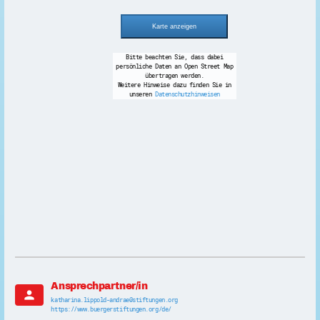
Bitte beachten Sie, dass dabei
persönliche Daten an Open Street Map
übertragen werden.
Weitere Hinweise dazu finden Sie in
unseren
Datenschutzhinweisen
Ansprechpartner/in
person
katharina.lippold-andrae@stiftungen.org
https://www.buergerstiftungen.org/de/