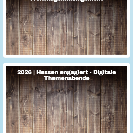
Freiwilligenmanagement
Freiwilligenmanagement Kompakt Strategisches
Freiwilligenmanagement und praktische Umsetzung Im Fokus
Teil 1 Für Engagement begeistern: Freiwillige gewinnen Im
Fokus Teil 2 Eine Frage der H...
2026 | Hessen engagiert - Digitale
2026 | Hessen engagiert - Digitale
Themenabende
Themenabende
Sie haben Fragen zum Thema "Versicherung im Ehrenamt"?
Oder wollten schon immer mal lernen, wie man Engagement-
Geschichten für die Öffentlichkeitsarbeit des Vereins
nutzen kann? Dann haben wir da was!...