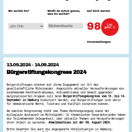
Hessen hilft Ukraine
Wo suchst Du?
Weißt du schon genau,
Auf Dich warten
was Du suchst?
Zeig uns dein Ehrenamt
Wettbewerb | Trikotwettbewerb
98
Los
Wettbewerb | 80 Jahre Hessen - Engagement
geht´s
mit Herz
8 Vereine x 80 Jahre x 1.000 €
Ausgezeichnete Projekte
Veranstaltungen
Menschen des Respekts
SHARE IT: Teile deine Infos!
Gestalte dein Ehrenamt
13.09.2024 - 14.09.2024
Ehrenamts-Card Hessen
Bürgerstiftungskongress 2024
Engagement-Lotsen
Crowdfunding - Viele schaffen mehr
Förderprogramme
Bürgerstiftungen stärken mit ihrem Engagement vor Ort das
Ehrentag
gesellschaftliche Miteinander. Angesichts aktueller Herausforderungen wie
Freiwilligenmanagement
zunehmendem Rechtsextremismus, Antisemitismus und Gewalt gegenüber
Hessen engagiert - Digitale Themenabende
marginalisierten Gruppen soll beim
Bürgerstiftungskongress vom 13. bis 14.
September in Hamburg
diskutiert werden, wie Bürgerstiftungen sich aktiv
Kompetenznachweis Hessen
für demokratische Werte, Toleranz und Vielfalt einsetzen können.
Zeugnisbeiblatt
Service-Learning
Am zweiten Kongresstag steht das Thema Rechnungslegung sowie der
kollegiale Austausch im Mittelpunkt: In thematischen Gesprächsrunden haben
die Teilnehmenden Gelegenheit, über aktuelle Themen und Herausforderungen
Mach dich schlau
ihrer Arbeit zu sprechen.
Anmeldeschluss ist der 30. August 2024.
GEMA-Pakt
Bitte beachten Sie auch die angespannte Hotelsituation in Hamburg-
Di@-Lotsen in Hessen