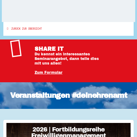
ZURÜCK ZUR ÜBERSICHT
SHARE IT
Du kennst ein interessantes
Seminarangebot, dann teile dies
mit uns allen!
Zum Formular
Veranstaltungen #deinehrenamt
2026 | Fortbildungsreihe
2026 | Fortbildungsreihe
Freiwilligenmanagement