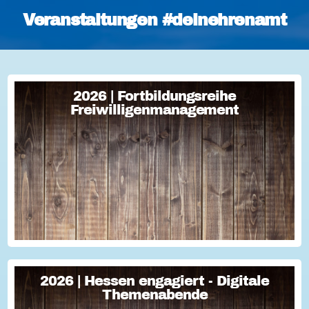
Veranstaltungen #deinehrenamt
2026 | Fortbildungsreihe
2026 | Fortbildungsreihe
Freiwilligenmanagement
Freiwilligenmanagement
Freiwilligenmanagement Kompakt Strategisches
Freiwilligenmanagement und praktische Umsetzung Im Fokus
Teil 1 Für Engagement begeistern: Freiwillige gewinnen Im
Fokus Teil 2 Eine Frage der H...
2026 | Hessen engagiert - Digitale
2026 | Hessen engagiert - Digitale
Themenabende
Themenabende