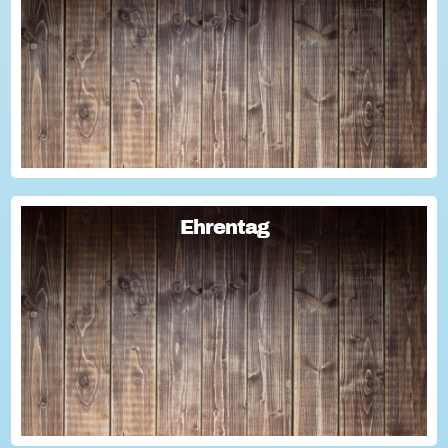
Sie haben Fragen zum Thema "Versicherung im Ehrenamt"?
Oder wollten schon immer mal lernen, wie man Engagement-
Geschichten für die Öffentlichkeitsarbeit des Vereins
nutzen kann? Dann haben wir da was!...
Ehrentag
Ehrentag
Macht den Ehrentag mit eurer Aktion zu eurem "hessischen
Ehrentag"...