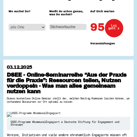
Hessen hilft Ukraine
Wo suchst Du?
Weißt du schon genau,
Auf Dich warten
was Du suchst?
Zeig uns dein Ehrenamt
Wettbewerb | Trikotwettbewerb
95
Los
Wettbewerb | 80 Jahre Hessen - Engagement
geht´s
mit Herz
8 Vereine x 80 Jahre x 1.000 €
Ausgezeichnete Projekte
Veranstaltungen
Menschen des Respekts
SHARE IT: Teile deine Infos!
Gestalte dein Ehrenamt
03.12.2025
Ehrenamts-Card Hessen
DSEE - Online-Seminarreihe “Aus der Praxis
Engagement-Lotsen
für die Praxis”: Ressourcen teilen, Nutzen
Crowdfunding - Viele schaffen mehr
Förderprogramme
verdoppeln - Was man alles gemeinsam
Ehrentag
nutzen kann
Freiwilligenmanagement
Dieses kostenlose Online-Seminar stellt dar, welchen Beitrag Kommunen leisten können, um
Hessen engagiert - Digitale Themenabende
vorhandene Ressourcen vor Ort optimal zu nutzen.
Kompetenznachweis Hessen
Zeugnisbeiblatt
Service-Learning
DSEE-Programm #kommunalEngagiert © Deutsche Stiftung für Engagement und
Mach dich schlau
Ehrenamt
GEMA-Pakt
Vereine, Initiativen und viele andere ehrenamtlich Engagierte müssen oft
Di@-Lotsen in Hessen