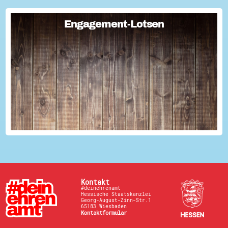
Engagement-Lotsen
Engagement-Lotsen
Engagement-Lotsen tragen zu einer lebendigen
Engagementkultur und damit zu einer höheren
Lebensqualität für sich und andere bei. Sie bringen ihre
Erfahrungen im bürgerschaftlichen Engagement ein und ü...
Kontakt
#deinehrenamt
Hessische Staatskanzlei
Georg-August-Zinn-Str.1
65183 Wiesbaden
Kontaktformular