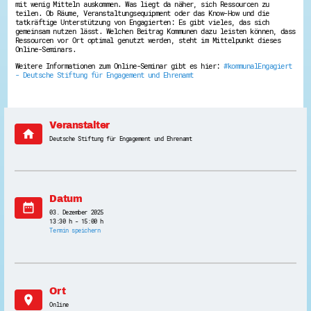
mit wenig Mitteln auskommen. Was liegt da näher, sich Ressourcen zu
Energiepreiskrise und Ehrenamt
teilen. Ob Räume, Veranstaltungsequipment oder das Know-How und die
Flüchtlingshilfe + Integration
tatkräftige Unterstützung von Engagierten: Es gibt vieles, das sich
gemeinsam nutzen lässt. Welchen Beitrag Kommunen dazu leisten können, dass
Generationsübergreifend aktiv
Ressourcen vor Ort optimal genutzt werden, steht im Mittelpunkt dieses
Patenschaftsprojekte
Online-Seminars.
Qualifizierung & Fortbildung
Weitere Informationen zum Online-Seminar gibt es hier:
#kommunalEngagiert
Stiftungen
- Deutsche Stiftung für Engagement und Ehrenamt
Vereine, Spenden, Steuern - Gut zu Wissen
Versicherungsschutz
Wissenswertes rund um dein Ehrenamt
Zahlen, Daten, Fakten aus Hessen
Veranstalter
home
Service
Deutsche Stiftung für Engagement und Ehrenamt
Suche
Downloads
Kontakt
Impressum
Datenschutz
Datum
date_range
Erklärung zur Barrierefreiheit
03. Dezember 2025
Barriere melden
13:30 h - 15:00 h
Termin speichern
Ort
location_on
Online