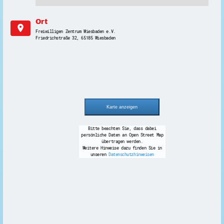
Ort
location_on
Freiwilligen Zentrum Wiesbaden e.V.
Friedrichstraße 32, 65185 Wiesbaden
Bitte beachten Sie, dass dabei
persönliche Daten an Open Street Map
übertragen werden.
Weitere Hinweise dazu finden Sie in
unseren
Datenschutzhinweisen