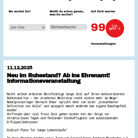
Hessen hilft Ukraine
Wo suchst Du?
Weißt du schon genau,
Auf Dich warten
was Du suchst?
Zeig uns dein Ehrenamt
Wettbewerb | Trikotwettbewerb
99
Los
Wettbewerb | 80 Jahre Hessen - Engagement
geht´s
mit Herz
8 Vereine x 80 Jahre x 1.000 €
Ausgezeichnete Projekte
Veranstaltungen
Menschen des Respekts
SHARE IT: Teile deine Infos!
Gestalte dein Ehrenamt
11.12.2025
Ehrenamts-Card Hessen
Neu im Ruhestand? Ab ins Ehrenamt!
Engagement-Lotsen
Informationsveranstaltung
Crowdfunding - Viele schaffen mehr
Förderprogramme
Ehrentag
Nicht selten arbeiten Berufstätige lange Zeit auf Ihren wohlverdienten
Freiwilligenmanagement
Ruhestand hin – der ersehnten Weltreise steht nichts mehr im Wege!
Hessen engagiert - Digitale Themenabende
Nobelpreisträger Bernard Shaw‘ spricht eher von einer „brauchbaren
Kompetenznachweis Hessen
Definition von Hölle“ und spiegelt manch anderem das eigene Bauchgefühl
Zeugnisbeiblatt
wieder.
Vorfreude über viel freie Zeit gehen einher mit der Sorge vor
Service-Learning
strukturlosen Tagen und fehlender Sinnhaftigkeit und ausbleibenden
Erfolgserlebnissen.
Mach dich schlau
Endlich Platz für lange Lebensläufe!
GEMA-Pakt
Di@-Lotsen in Hessen
In drei Stunden möchte unser Team vom Freiwilligen-Zentrum Wiesbaden e.V.,