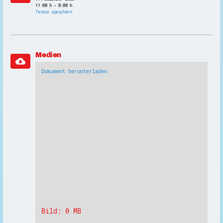
11:00 h - 0:00 h
Termin speichern
Medien
cloud_download
Dokument herunterladen
Bild: 0 MB