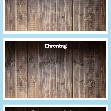
Geschichten für die Öffentlichkeitsarbeit des Vereins
nutzen kann? Dann haben wir da was!...
Ehrentag
Ehrentag
Macht den Ehrentag mit eurer Aktion zu eurem "hessischen
Ehrentag"...