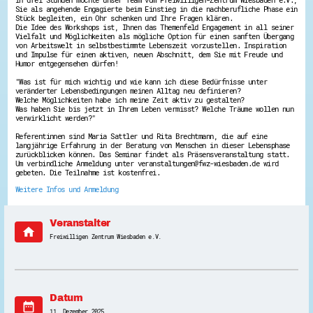
Sie als angehende Engagierte beim Einstieg in die nachberufliche Phase ein
Energiepreiskrise und Ehrenamt
Stück begleiten, ein Ohr schenken und Ihre Fragen klären.
Flüchtlingshilfe + Integration
Die Idee des Workshops ist, Ihnen das Themenfeld Engagement in all seiner
Generationsübergreifend aktiv
Vielfalt und Möglichkeiten als mögliche Option für einen sanften Übergang
Patenschaftsprojekte
von Arbeitswelt in selbstbestimmte Lebenszeit vorzustellen. Inspiration
und Impulse für einen aktiven, neuen Abschnitt, dem Sie mit Freude und
Qualifizierung & Fortbildung
Humor entgegensehen dürfen!
Stiftungen
Vereine, Spenden, Steuern - Gut zu Wissen
"Was ist für mich wichtig und wie kann ich diese Bedürfnisse unter
Versicherungsschutz
veränderter Lebensbedingungen meinen Alltag neu definieren?
Welche Möglichkeiten habe ich meine Zeit aktiv zu gestalten?
Wissenswertes rund um dein Ehrenamt
Was haben Sie bis jetzt in Ihrem Leben vermisst? Welche Träume wollen nun
Zahlen, Daten, Fakten aus Hessen
verwirklicht werden?"
Referentinnen sind Maria Sattler und Rita Brechtmann, die auf eine
Service
langjährige Erfahrung in der Beratung von Menschen in dieser Lebensphase
Suche
zurückblicken können. Das Seminar findet als Präsensveranstaltung statt.
Um verbindliche Anmeldung unter veranstaltungen@fwz-wiesbaden.de wird
Downloads
gebeten. Die Teilnahme ist kostenfrei.
Kontakt
Impressum
Weitere Infos und Anmeldung
Datenschutz
Erklärung zur Barrierefreiheit
Barriere melden
Veranstalter
home
Freiwilligen Zentrum Wiesbaden e.V.
Datum
date_range
11. Dezember 2025