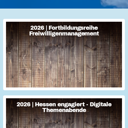
2026 | Fortbildungsreihe
2026 | Fortbildungsreihe
Freiwilligenmanagement
Freiwilligenmanagement
Freiwilligenmanagement Kompakt Strategisches
Freiwilligenmanagement und praktische Umsetzung Im Fokus
Teil 1 Für Engagement begeistern: Freiwillige gewinnen Im
Fokus Teil 2 Eine Frage der H...
2026 | Hessen engagiert - Digitale
2026 | Hessen engagiert - Digitale
Themenabende
Themenabende
Sie haben Fragen zum Thema "Versicherung im Ehrenamt"?
Oder wollten schon immer mal lernen, wie man Engagement-