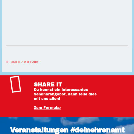
ZURÜCK ZUR ÜBERSICHT
SHARE IT
Du kennst ein interessantes
Seminarangebot, dann teile dies
mit uns allen!
Zum Formular
Veranstaltungen #deinehrenamt