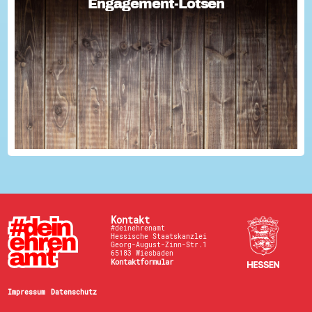
Engagement-Lotsen
Engagement-Lotsen
Engagement-Lotsen tragen zu einer lebendigen
Engagementkultur und damit zu einer höheren
Lebensqualität für sich und andere bei. Sie bringen ihre
Erfahrungen im bürgerschaftlichen Engagement ein und ü...
Kontakt
#deinehrenamt
Hessische Staatskanzlei
Georg-August-Zinn-Str.1
65183 Wiesbaden
Kontaktformular
Impressum
Datenschutz