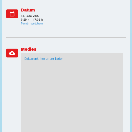
Datum
date_range
18. Juni 2025
9:30 h - 17:30 h
Termin speichern
Medien
cloud_download
Dokument herunterladen