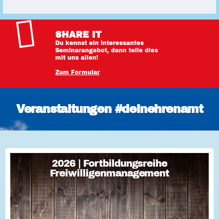
SHARE IT
Du kennst ein interessantes
Seminarangebot, dann teile dies
mit uns allen!
Zum Formular
Veranstaltungen #deinehrenamt
2026 | Fortbildungsreihe
2026 | Fortbildungsreihe
Freiwilligenmanagement
Freiwilligenmanagement
Freiwilligenmanagement Kompakt Strategisches
Freiwilligenmanagement und praktische Umsetzung Im Fokus
Teil 1 Für Engagement begeistern: Freiwillige gewinnen Im
Fokus Teil 2 Eine Frage der H...