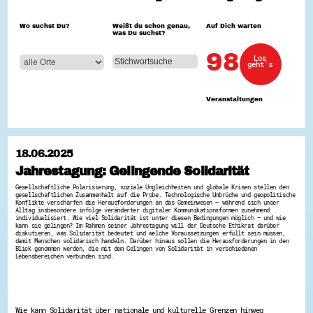
Hessen hilft Ukraine
Wo suchst Du?
Weißt du schon genau,
Auf Dich warten
was Du suchst?
Zeig uns dein Ehrenamt
Wettbewerb | Trikotwettbewerb
98
Los
Wettbewerb | 80 Jahre Hessen - Engagement
geht´s
mit Herz
8 Vereine x 80 Jahre x 1.000 €
Ausgezeichnete Projekte
Veranstaltungen
Menschen des Respekts
SHARE IT: Teile deine Infos!
Gestalte dein Ehrenamt
18.06.2025
Ehrenamts-Card Hessen
Jahrestagung: Gelingende Solidarität
Engagement-Lotsen
Crowdfunding - Viele schaffen mehr
Gesellschaftliche Polarisierung, soziale Ungleichheiten und globale Krisen stellen den
Förderprogramme
gesellschaftlichen Zusammenhalt auf die Probe. Technologische Umbrüche und geopolitische
Konflikte verschärfen die Herausforderungen an das Gemeinwesen – während sich unser
Ehrentag
Alltag insbesondere infolge veränderter digitaler Kommunikationsformen zunehmend
Freiwilligenmanagement
individualisiert. Wie viel Solidarität ist unter diesen Bedingungen möglich – und wie
Hessen engagiert - Digitale Themenabende
kann sie gelingen? Im Rahmen seiner Jahrestagung will der Deutsche Ethikrat darüber
diskutieren, was Solidarität bedeutet und welche Voraussetzungen erfüllt sein müssen,
Kompetenznachweis Hessen
damit Menschen solidarisch handeln. Darüber hinaus sollen die Herausforderungen in den
Zeugnisbeiblatt
Blick genommen werden, die mit dem Gelingen von Solidarität in verschiedenen
Lebensbereichen verbunden sind.
Service-Learning
Mach dich schlau
GEMA-Pakt
Wie kann Solidarität über nationale und kulturelle Grenzen hinweg
Di@-Lotsen in Hessen