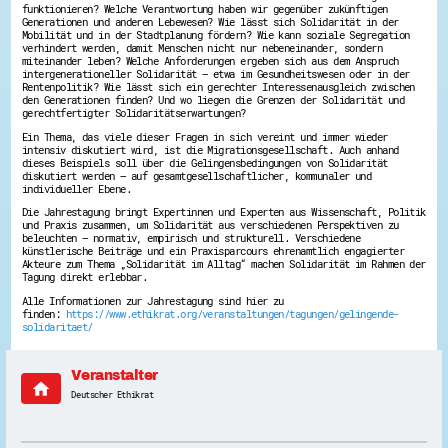
funktionieren? Welche Verantwortung haben wir gegenüber zukünftigen
Energiepreiskrise und Ehrenamt
Generationen und anderen Lebewesen? Wie lässt sich Solidarität in der
Flüchtlingshilfe + Integration
Mobilität und in der Stadtplanung fördern? Wie kann soziale Segregation
Generationsübergreifend aktiv
verhindert werden, damit Menschen nicht nur nebeneinander, sondern
miteinander leben? Welche Anforderungen ergeben sich aus dem Anspruch
Patenschaftsprojekte
intergenerationeller Solidarität – etwa im Gesundheitswesen oder in der
Qualifizierung & Fortbildung
Rentenpolitik? Wie lässt sich ein gerechter Interessenausgleich zwischen
Stiftungen
den Generationen finden? Und wo liegen die Grenzen der Solidarität und
Vereine, Spenden, Steuern - Gut zu Wissen
gerechtfertigter Solidaritätserwartungen?
Versicherungsschutz
Ein Thema, das viele dieser Fragen in sich vereint und immer wieder
Wissenswertes rund um dein Ehrenamt
intensiv diskutiert wird, ist die Migrationsgesellschaft. Auch anhand
Zahlen, Daten, Fakten aus Hessen
dieses Beispiels soll über die Gelingensbedingungen von Solidarität
diskutiert werden – auf gesamtgesellschaftlicher, kommunaler und
individueller Ebene.
Service
Die Jahrestagung bringt Expertinnen und Experten aus Wissenschaft, Politik
Suche
und Praxis zusammen, um Solidarität aus verschiedenen Perspektiven zu
Downloads
beleuchten – normativ, empirisch und strukturell. Verschiedene
Kontakt
künstlerische Beiträge und ein Praxisparcours ehrenamtlich engagierter
Akteure zum Thema „Solidarität im Alltag“ machen Solidarität im Rahmen der
Impressum
Tagung direkt erlebbar.
Datenschutz
Erklärung zur Barrierefreiheit
Alle Informationen zur Jahrestagung sind hier zu
Barriere melden
finden:
https://www.ethikrat.org/veranstaltungen/tagungen/gelingende-
solidaritaet/
Veranstalter
home
Deutscher Ethikrat