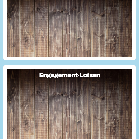
Macht den Ehrentag mit eurer Aktion zu eurem "hessischen
Ehrentag"...
Engagement-Lotsen
Engagement-Lotsen
Engagement-Lotsen tragen zu einer lebendigen
Engagementkultur und damit zu einer höheren
Lebensqualität für sich und andere bei. Sie bringen ihre
Erfahrungen im bürgerschaftlichen Engagement ein und ü...