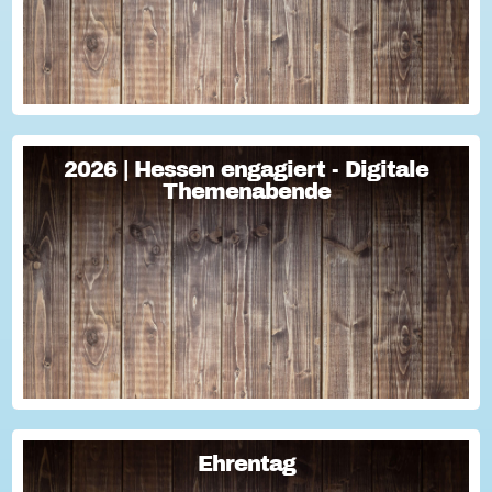
2026 | Hessen engagiert - Digitale
2026 | Hessen engagiert - Digitale
Themenabende
Themenabende
Sie haben Fragen zum Thema "Versicherung im Ehrenamt"?
Oder wollten schon immer mal lernen, wie man Engagement-
Geschichten für die Öffentlichkeitsarbeit des Vereins
nutzen kann? Dann haben wir da was!...
Ehrentag
Ehrentag