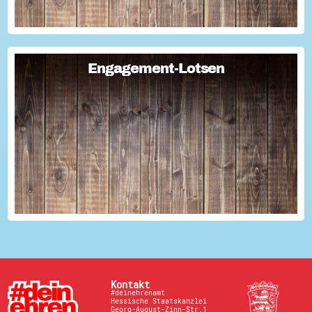
Engagement-Lotsen
Engagement-Lotsen
Engagement-Lotsen tragen zu einer lebendigen
Engagementkultur und damit zu einer höheren
Lebensqualität für sich und andere bei. Sie bringen ihre
Erfahrungen im bürgerschaftlichen Engagement ein und ü...
Kontakt
#deinehrenamt
Hessische Staatskanzlei
Georg-August-Zinn-Str.1