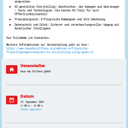
ansprechen
Energiepreiskrise und Ehrenamt
KI-gestütztes Storytelling: Geschichten, die bewegen und überzeugen
Flüchtlingshilfe + Integration
– Tools und Technologien: Die besten KI-Tools für eure
Generationsübergreifend aktiv
Öffentlichkeitsarbeit
Patenschaftsprojekte
Praxisbeispiele: Erfolgreiche Kampagnen und ihre Umsetzung
Qualifizierung & Fortbildung
Datenschutz und Ethik: Sicherer und verantwortungsvoller Umgang mit
Stiftungen
Künstlicher Intelligenz
Vereine, Spenden, Steuern - Gut zu Wissen
Versicherungsschutz
Die Teilnahme ist kostenlos.
Wissenswertes rund um dein Ehrenamt
Weitere Informationen zur Veranstaltung gibt es hier:
Zahlen, Daten, Fakten aus Hessen
https://www.hausdesstiftens.org/webinar/erfolgreiche-
freiwilligengewinnung-mit-ki-storytelling-zielgruppen-3/
Service
Suche
Veranstalter
Downloads
home
Kontakt
Haus des Stiftens gGmbH
Impressum
Datenschutz
Erklärung zur Barrierefreiheit
Barriere melden
Datum
date_range
18. September 2025
11:00 h - 12:00 h
Termin speichern