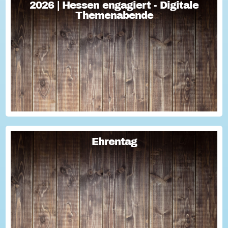
2026 | Hessen engagiert - Digitale
2026 | Hessen engagiert - Digitale
Themenabende
Themenabende
Sie haben Fragen zum Thema "Versicherung im Ehrenamt"?
Oder wollten schon immer mal lernen, wie man Engagement-
Geschichten für die Öffentlichkeitsarbeit des Vereins
nutzen kann? Dann haben wir da was!...
Ehrentag
Ehrentag
Macht den Ehrentag mit eurer Aktion zu eurem "hessischen
Ehrentag"...