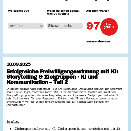
Hessen hilft Ukraine
Wo suchst Du?
Weißt du schon genau,
Auf Dich warten
was Du suchst?
Zeig uns dein Ehrenamt
Wettbewerb | Trikotwettbewerb
97
Los
Wettbewerb | 80 Jahre Hessen - Engagement
geht´s
mit Herz
8 Vereine x 80 Jahre x 1.000 €
Ausgezeichnete Projekte
Veranstaltungen
Menschen des Respekts
SHARE IT: Teile deine Infos!
Gestalte dein Ehrenamt
18.09.2025
Ehrenamts-Card Hessen
Erfolgreiche Freiwilligengewinnung mit KI:
Engagement-Lotsen
Storytelling & Zielgruppen - KI und
Crowdfunding - Viele schaffen mehr
Förderprogramme
Kommunikation – Teil 2
Ehrentag
In diesem Webinar wird aufgezeigt, wie ihr Künstliche Intelligenz gezielt zur Gewinnung
Freiwilligenmanagement
neuer Freiwilliger einsetzen könnt. Mit Hilfe datenbasierter Ansätze und kreativem
Hessen engagiert - Digitale Themenabende
Storytelling optimiert ihr eure Ansprache, erreicht passende Zielgruppen und schafft
mehr Sichtbarkeit für euer Engagement. Erfahrt, wie KI eure Kommunikationsstrategien
Kompetenznachweis Hessen
unterstützt – von der ersten Kontaktaufnahme bis zur nachhaltigen Bindung von
Zeugnisbeiblatt
Ehrenamtlichen.
Service-Learning
Mach dich schlau
Inhalte:
GEMA-Pakt
Zielgruppenanalyse mit KI: Zielgruppen besser verstehen und direkt
Di@-Lotsen in Hessen