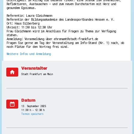
Reflektieren, Austauschen – und zum neuen Durchstarten mit Herz und
Energiepreiskrise und Ehrenamt
gesundem Egoismus.
Flüchtlingshilfe + Integration
Generationsübergreifend aktiv
Referentin: Laura Gleichmann
Patenschaftsprojekte
Referentin der Bildungsakademie des Landessportbundes Hessen e. V.
Ort: Haus Silberberg
Qualifizierung & Fortbildung
Uhrzeit: 11:30 bis 12:30 Uhr
Stiftungen
Frau Gleichmann wird im Anschluss für Fragen zu Thema zur Verfügung
Vereine, Spenden, Steuern - Gut zu Wissen
stehen.
Versicherungsschutz
Anmeldung: Voranmeldung über ehrenamt@stadt-frankfurt.de
Fragen Sie gerne am Tag der Veranstaltung am Info-Stand (Nr. 1) nach, ob
Wissenswertes rund um dein Ehrenamt
noch Plätze für den Vortrag frei sind.
Zahlen, Daten, Fakten aus Hessen
Weitere Infos und Anmeldung
Service
Suche
Veranstalter
Downloads
home
Stadt Frankfurt am Main
Kontakt
Impressum
Datenschutz
Erklärung zur Barrierefreiheit
Barriere melden
Datum
date_range
13. September 2025
11:30 h - 12:30 h
Termin speichern