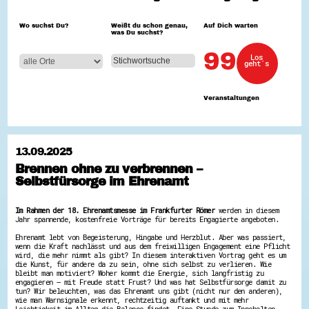
Hessen hilft Ukraine
Wo suchst Du?
Weißt du schon genau,
Auf Dich warten
was Du suchst?
Zeig uns dein Ehrenamt
Wettbewerb | Trikotwettbewerb
99
Los
Wettbewerb | 80 Jahre Hessen - Engagement
geht´s
mit Herz
8 Vereine x 80 Jahre x 1.000 €
Ausgezeichnete Projekte
Veranstaltungen
Menschen des Respekts
SHARE IT: Teile deine Infos!
Gestalte dein Ehrenamt
13.09.2025
Ehrenamts-Card Hessen
Brennen ohne zu verbrennen –
Engagement-Lotsen
Selbstfürsorge im Ehrenamt
Crowdfunding - Viele schaffen mehr
Förderprogramme
Ehrentag
Im Rahmen der 18. Ehrenamtsmesse im Frankfurter Römer
werden in diesem
Freiwilligenmanagement
Jahr spannende, kostenfreie Vorträge für bereits Engagierte angeboten.
Hessen engagiert - Digitale Themenabende
Kompetenznachweis Hessen
Ehrenamt lebt von Begeisterung, Hingabe und Herzblut. Aber was passiert,
Zeugnisbeiblatt
wenn die Kraft nachlässt und aus dem freiwilligen Engagement eine Pflicht
wird, die mehr nimmt als gibt? In diesem interaktiven Vortrag geht es um
Service-Learning
die Kunst, für andere da zu sein, ohne sich selbst zu verlieren. Wie
bleibt man motiviert? Woher kommt die Energie, sich langfristig zu
Mach dich schlau
engagieren – mit Freude statt Frust? Und was hat Selbstfürsorge damit zu
tun? Wir beleuchten, was das Ehrenamt uns gibt (nicht nur den anderen),
GEMA-Pakt
wie man Warnsignale erkennt, rechtzeitig auftankt und mit mehr
Di@-Lotsen in Hessen
Leichtigkeit im Alltag die Balance findet. Eine Stunde zum Innehalten,