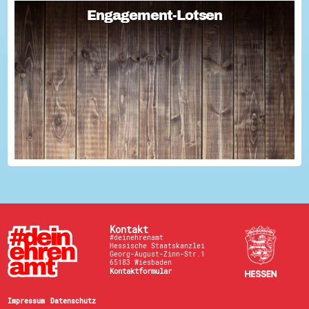
Engagement-Lotsen
Engagement-Lotsen
Engagement-Lotsen tragen zu einer lebendigen
Engagementkultur und damit zu einer höheren
Lebensqualität für sich und andere bei. Sie bringen ihre
Erfahrungen im bürgerschaftlichen Engagement ein und ü...
Kontakt
#deinehrenamt
Hessische Staatskanzlei
Georg-August-Zinn-Str.1
65183 Wiesbaden
Kontaktformular
Impressum
Datenschutz