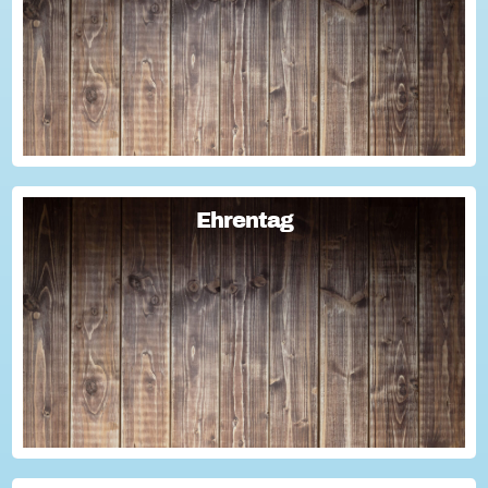
Oder wollten schon immer mal lernen, wie man Engagement-
Geschichten für die Öffentlichkeitsarbeit des Vereins
nutzen kann? Dann haben wir da was!...
Ehrentag
Ehrentag
Macht den Ehrentag mit eurer Aktion zu eurem "hessischen
Ehrentag"...