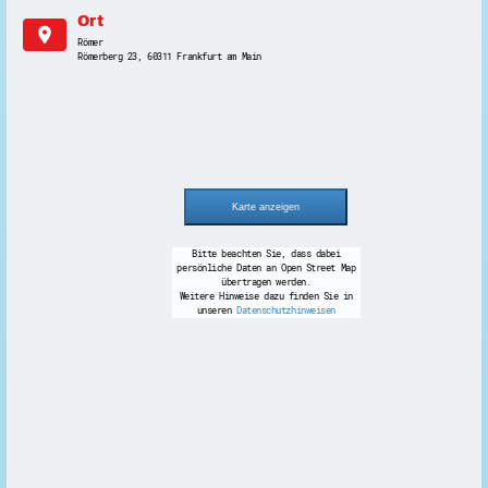
Ort
location_on
Römer
Römerberg 23, 60311 Frankfurt am Main
Bitte beachten Sie, dass dabei
persönliche Daten an Open Street Map
übertragen werden.
Weitere Hinweise dazu finden Sie in
unseren
Datenschutzhinweisen