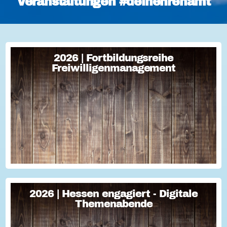
Veranstaltungen #deinehrenamt
2026 | Fortbildungsreihe
2026 | Fortbildungsreihe
Freiwilligenmanagement
Freiwilligenmanagement
Freiwilligenmanagement Kompakt Strategisches
Freiwilligenmanagement und praktische Umsetzung Im Fokus
Teil 1 Für Engagement begeistern: Freiwillige gewinnen Im
Fokus Teil 2 Eine Frage der H...
2026 | Hessen engagiert - Digitale
2026 | Hessen engagiert - Digitale
Themenabende
Themenabende
Sie haben Fragen zum Thema "Versicherung im Ehrenamt"?