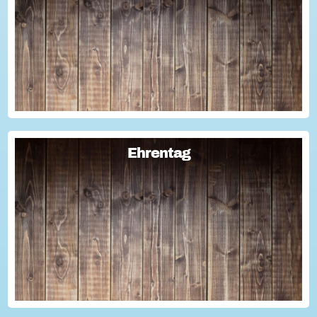
Sie haben Fragen zum Thema "Versicherung im Ehrenamt"?
Oder wollten schon immer mal lernen, wie man Engagement-
Geschichten für die Öffentlichkeitsarbeit des Vereins
nutzen kann? Dann haben wir da was!...
Ehrentag
Ehrentag
Macht den Ehrentag mit eurer Aktion zu eurem "hessischen
Ehrentag"...