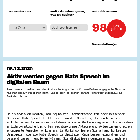
Hessen hilft Ukraine
Wo suchst Du?
Weißt du schon genau,
Auf Dich warten
was Du suchst?
Zeig uns dein Ehrenamt
Wettbewerb | Trikotwettbewerb
98
Los
Wettbewerb | 80 Jahre Hessen - Engagement
geht´s
mit Herz
8 Vereine x 80 Jahre x 1.000 €
Ausgezeichnete Projekte
Veranstaltungen
Menschen des Respekts
SHARE IT: Teile deine Infos!
Gestalte dein Ehrenamt
08.12.2025
Ehrenamts-Card Hessen
Aktiv werden gegen Hate Speech im
Engagement-Lotsen
digitalen Raum
Crowdfunding - Viele schaffen mehr
Förderprogramme
Immer wieder treffen antidemokratische Angriffe in Online-Medien engagierte Menschen.
Ehrentag
Wie man darauf reagieren kann, lässt sich am besten anhand konkreter Beispiele im
Freiwilligenmanagement
Workshop lernen.
Hessen engagiert - Digitale Themenabende
Kompetenznachweis Hessen
Zeugnisbeiblatt
Ob in Sozialen Medien, Gaming-Räumen, Kommentarspalten oder Messenger-
Service-Learning
Gruppen: Hate Speech trifft immer wieder Menschen, die sich für ein
solidarisches Miteinander und demokratische Werte engagieren. Insbesondere
antidemokratische bis offen rechtsextreme Akteure und Akteurinnen greifen
Mach dich schlau
engagierte Menschen online an. Im Workshop lernen Sie anhand konkreter
Beispiele, wie Sie Hate Speech im digitalen Raum besser einordnen und
GEMA-Pakt
passend darauf reagieren können. Sie diskutieren gemeinsam mit anderen
Di@-Lotsen in Hessen