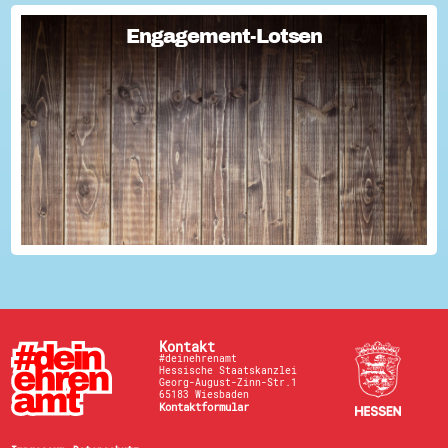
Engagement-Lotsen
Engagement-Lotsen
Engagement-Lotsen tragen zu einer lebendigen
Engagementkultur und damit zu einer höheren
Lebensqualität für sich und andere bei. Sie bringen ihre
Erfahrungen im bürgerschaftlichen Engagement ein und ü...
Kontakt
#deinehrenamt
Hessische Staatskanzlei
Georg-August-Zinn-Str.1
65183 Wiesbaden
Kontaktformular