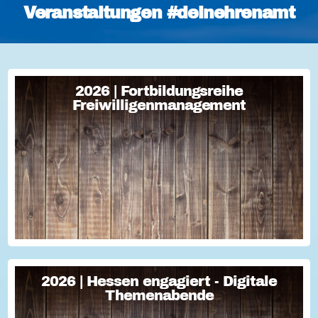
Veranstaltungen #deinehrenamt
2026 | Fortbildungsreihe
2026 | Fortbildungsreihe
Freiwilligenmanagement
Freiwilligenmanagement
Freiwilligenmanagement Kompakt Strategisches
Freiwilligenmanagement und praktische Umsetzung Im Fokus
Teil 1 Für Engagement begeistern: Freiwillige gewinnen Im
Fokus Teil 2 Eine Frage der H...
2026 | Hessen engagiert - Digitale
2026 | Hessen engagiert - Digitale
Themenabende
Themenabende