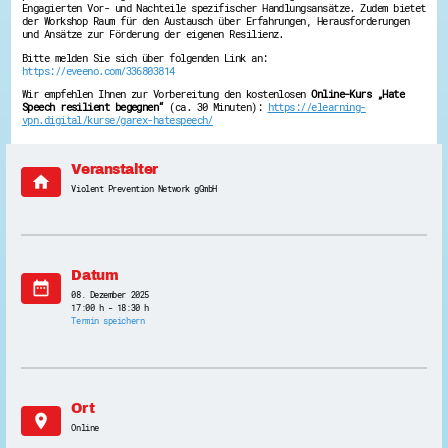
Engagierten Vor- und Nachteile spezifischer Handlungsansätze. Zudem bietet
Energiepreiskrise und Ehrenamt
der Workshop Raum für den Austausch über Erfahrungen, Herausforderungen
Flüchtlingshilfe + Integration
und Ansätze zur Förderung der eigenen Resilienz.
Generationsübergreifend aktiv
Bitte melden Sie sich über folgenden Link an:
Patenschaftsprojekte
https://eveeno.com/336803814
Qualifizierung & Fortbildung
Wir empfehlen Ihnen zur Vorbereitung den kostenlosen
Online-Kurs „Hate
Stiftungen
Speech resilient begegnen“
(ca. 30 Minuten):
https://elearning-
Vereine, Spenden, Steuern - Gut zu Wissen
vpn.digital/kurse/garex-hatespeech/
Versicherungsschutz
Wissenswertes rund um dein Ehrenamt
Zahlen, Daten, Fakten aus Hessen
Veranstalter
home
Violent Prevention Network gGmbH
Service
Suche
Downloads
Kontakt
Impressum
Datum
Datenschutz
date_range
08. Dezember 2025
Erklärung zur Barrierefreiheit
17:00 h - 18:30 h
Barriere melden
Termin speichern
Ort
location_on
Online