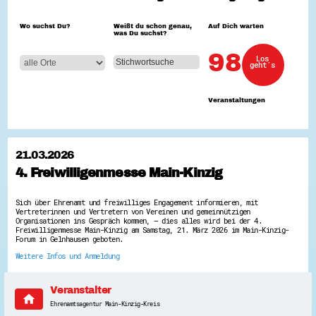
Hessen hilft Ukraine
Wo suchst Du?
Weißt du schon genau,
Auf Dich warten
was Du suchst?
Zeig uns dein Ehrenamt
Wettbewerb | Trikotwettbewerb
98
Los
Wettbewerb | 80 Jahre Hessen - Engagement
geht´s
mit Herz
8 Vereine x 80 Jahre x 1.000 €
Ausgezeichnete Projekte
Veranstaltungen
Menschen des Respekts
SHARE IT: Teile deine Infos!
Gestalte dein Ehrenamt
21.03.2026
Ehrenamts-Card Hessen
4. Freiwilligenmesse Main-Kinzig
Engagement-Lotsen
Crowdfunding - Viele schaffen mehr
Förderprogramme
Sich über Ehrenamt und freiwilliges Engagement informieren, mit
Ehrentag
Vertreterinnen und Vertretern von Vereinen und gemeinnützigen
Freiwilligenmanagement
Organisationen ins Gespräch kommen, – dies alles wird bei der 4.
Hessen engagiert - Digitale Themenabende
Freiwilligenmesse Main-Kinzig am Samstag, 21. März 2026 im Main-Kinzig-
Forum in Gelnhausen geboten.
Kompetenznachweis Hessen
Zeugnisbeiblatt
Weitere Infos und Anmeldung
Service-Learning
Mach dich schlau
Veranstalter
home
GEMA-Pakt
Ehrenamtsagentur Main-Kinzig-Kreis
Di@-Lotsen in Hessen