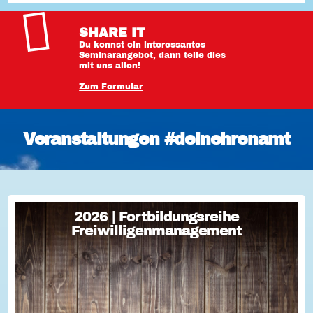
SHARE IT
Du kennst ein interessantes
Seminarangebot, dann teile dies
mit uns allen!
Zum Formular
Veranstaltungen #deinehrenamt
2026 | Fortbildungsreihe
2026 | Fortbildungsreihe
Freiwilligenmanagement
Freiwilligenmanagement
Freiwilligenmanagement Kompakt Strategisches
Freiwilligenmanagement und praktische Umsetzung Im Fokus
Teil 1 Für Engagement begeistern: Freiwillige gewinnen Im
Fokus Teil 2 Eine Frage der H...