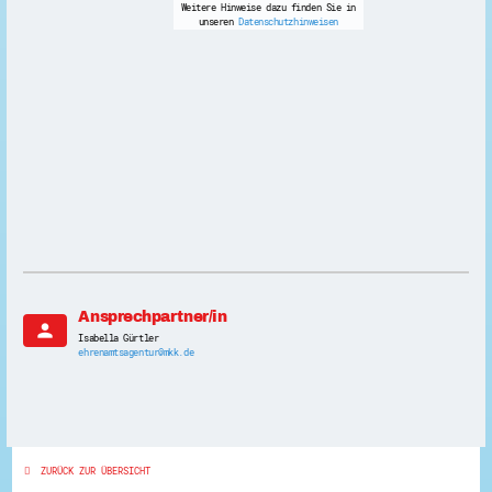
Weitere Hinweise dazu finden Sie in
unseren
Datenschutzhinweisen
Ansprechpartner/in
person
Isabella Gürtler
ehrenamtsagentur@mkk.de
ZURÜCK ZUR ÜBERSICHT