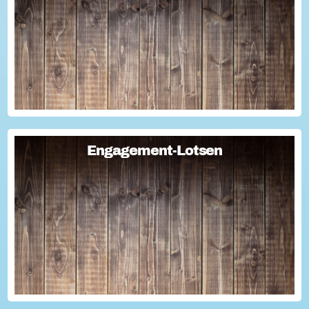
Ehrentag"...
Engagement-Lotsen
Engagement-Lotsen
Engagement-Lotsen tragen zu einer lebendigen
Engagementkultur und damit zu einer höheren
Lebensqualität für sich und andere bei. Sie bringen ihre
Erfahrungen im bürgerschaftlichen Engagement ein und ü...