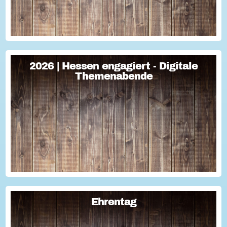
2026 | Hessen engagiert - Digitale
2026 | Hessen engagiert - Digitale
Themenabende
Themenabende
Sie haben Fragen zum Thema "Versicherung im Ehrenamt"?
Oder wollten schon immer mal lernen, wie man Engagement-
Geschichten für die Öffentlichkeitsarbeit des Vereins
nutzen kann? Dann haben wir da was!...
Ehrentag
Ehrentag
Macht den Ehrentag mit eurer Aktion zu eurem "hessischen