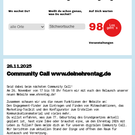
Hessen hilft Ukraine
Wo suchst Du?
Weißt du schon genau,
Auf Dich warten
was Du suchst?
Zeig uns dein Ehrenamt
Wettbewerb | Trikotwettbewerb
98
Los
Wettbewerb | 80 Jahre Hessen - Engagement
geht´s
mit Herz
8 Vereine x 80 Jahre x 1.000 €
Ausgezeichnete Projekte
Veranstaltungen
Menschen des Respekts
SHARE IT: Teile deine Infos!
Gestalte dein Ehrenamt
26.11.2025
Ehrenamts-Card Hessen
Community Call www.deinehrentag.de
Engagement-Lotsen
Crowdfunding - Viele schaffen mehr
Förderprogramme
Seid dabei beim nächsten Community Call!
Ehrentag
Am 26. November von 17 bis 18 Uhr feiern wir mit euch den Relaunch unserer
Freiwilligenmanagement
neuen Website www.ehrentag.de!
Hessen engagiert - Digitale Themenabende
Zusammen schauen wir uns die neuen Funktionen der Website an:
Kompetenznachweis Hessen
Den Engagement-Finder zum Eintragen und Finden von Mitmachaktionen, das
Zeugnisbeiblatt
Marketing-Toolkit und den Konfigurator zum Erstellen von
Service-Learning
Kommunikationsmaterial und vieles mehr.
Du willst erfahren, was zum 77. Geburtstag des Grundgesetzes aktuell
geplant ist, hast eine Idee oder brauchst eine, um den Ehrentag 2026 mit
Mach dich schlau
Leben zu füllen? Dann melde dich an für unseren digitalen Community Call.
Wir berichten zum aktuellen Stand der Dinge und öffnen den Raum für
GEMA-Pakt
Austausch und Vernetzung.
Di@-Lotsen in Hessen