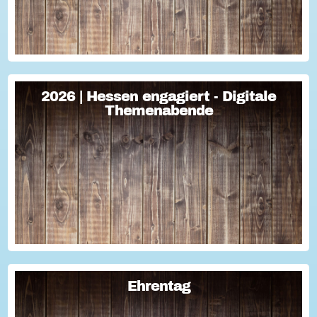
2026 | Hessen engagiert - Digitale
2026 | Hessen engagiert - Digitale
Themenabende
Themenabende
Sie haben Fragen zum Thema "Versicherung im Ehrenamt"?
Oder wollten schon immer mal lernen, wie man Engagement-
Geschichten für die Öffentlichkeitsarbeit des Vereins
nutzen kann? Dann haben wir da was!...
Ehrentag
Ehrentag
Macht den Ehrentag mit eurer Aktion zu eurem "hessischen