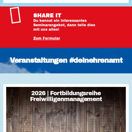
SHARE IT
Du kennst ein interessantes
Seminarangebot, dann teile dies
mit uns allen!
Zum Formular
Veranstaltungen #deinehrenamt
2026 | Fortbildungsreihe
2026 | Fortbildungsreihe
Freiwilligenmanagement
Freiwilligenmanagement
Freiwilligenmanagement Kompakt Strategisches
Freiwilligenmanagement und praktische Umsetzung Im Fokus
Teil 1 Für Engagement begeistern: Freiwillige gewinnen Im
Fokus Teil 2 Eine Frage der H...