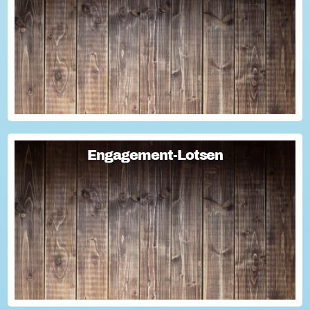
Ehrentag"...
Engagement-Lotsen
Engagement-Lotsen
Engagement-Lotsen tragen zu einer lebendigen
Engagementkultur und damit zu einer höheren
Lebensqualität für sich und andere bei. Sie bringen ihre
Erfahrungen im bürgerschaftlichen Engagement ein und ü...