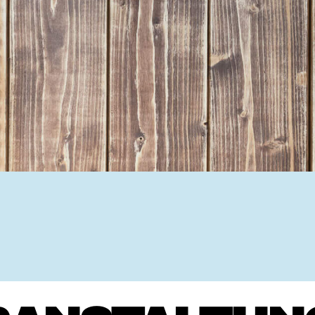
Ehrenamtssuchmaschine Hesse
Freiwilliges Soziales Schul
Koordinierungszentren für B
Engagierte Stadt
Freiwilligendienste
Freiwilligentage
Hessen hilft Ukraine
Zeig uns dein Ehr
Wettbewerb | Trikotwettbewe
Wettbewerb | 80 Jahre Hesse
8 Vereine x 80 Jahre x 1.00
Ausgezeichnete Projekte
Menschen des Respekts
SHARE IT: Teile deine Infos
Gestalte dein Ehr
Ehrenamts-Card Hessen
Engagement-Lotsen
Crowdfunding - Viele schaff
Förderprogramme
Ehrentag