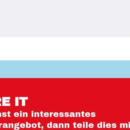
E IT
st ein interessantes
angebot, dann teile dies mi