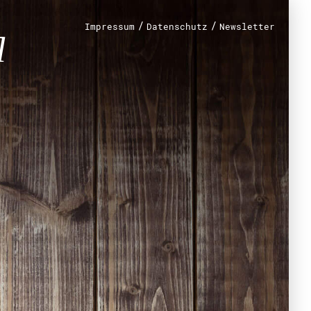
n?
/
/
Impressum
Datenschutz
Newsletter
renamt
r
mt