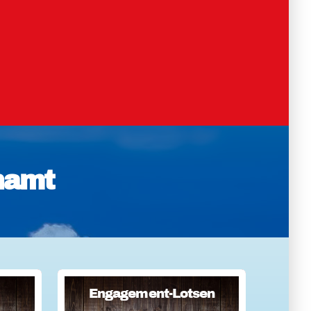
namt
Engagement-Lotsen
Engagement-Lotsen
er
Engagement-Lotsen tragen zu