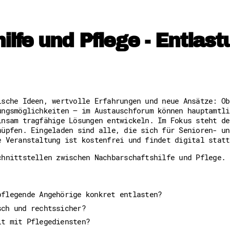
Downloads
Kontakt
Impressum
Datenschutz
lfe und Pflege - Entlas
Erklärung zur Barrierefreih
Barriere melden
ische Ideen, wertvolle Erfahrungen und neue Ansätze: Ob
ungsmöglichkeiten – im Austauschforum können hauptamtli
insam tragfähige Lösungen entwickeln. Im Fokus steht de
nüpfen. Eingeladen sind alle, die sich für Senioren- un
e Veranstaltung ist kostenfrei und findet digital statt
chnittstellen zwischen Nachbarschaftshilfe und Pflege.
pflegende Angehörige konkret entlasten?
sch und rechtssicher?
it mit Pflegediensten?