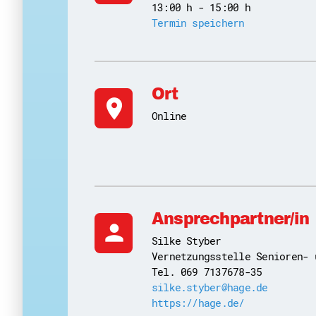
13:00 h - 15:00 h
Termin speichern
Ort
location_on
Online
Ansprechpartner/in
person
Silke Styber
Vernetzungsstelle Senioren- 
Tel. 069 7137678-35
silke.styber@hage.de
https://hage.de/