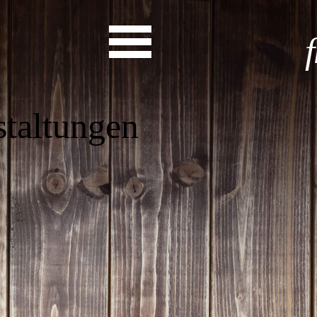
as steht a
Start
Entdecke dein Eh
News
Veranstaltungen
Rückblicke
Newsletter
Die LandesEhrenamtsagentur
Publikationen
Ansprechpartner
Ehrenamt hat viele Gesichte
Finde dein Ehrena