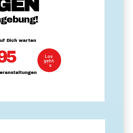
GEN
 Themenabende
mgebung!
uf Dich warten
95
Los
amt
geht
ion
´s
iv
eranstaltungen
g
 Gut zu Wissen
Ehrenamt
essen