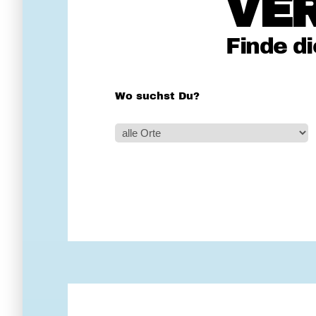
VE
Finde d
Wo suchst Du?