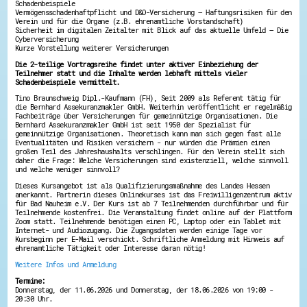
Schadenbeispiele
Energiepreiskrise und Ehrenamt
Vermögensschadenhaftpflicht und D&O-Versicherung – Haftungsrisiken für den
Verein und für die Organe (z.B. ehrenamtliche Vorstandschaft)
Flüchtlingshilfe + Integration
Sicherheit im digitalen Zeitalter mit Blick auf das aktuelle Umfeld – Die
Generationsübergreifend aktiv
Cyberversicherung
Patenschaftsprojekte
Kurze Vorstellung weiterer Versicherungen
Qualifizierung & Fortbildung
Die 2-teilige Vortragsreihe findet unter aktiver Einbeziehung der
Stiftungen
Teilnehmer statt und die Inhalte werden lebhaft mittels vieler
Vereine, Spenden, Steuern - Gut zu Wissen
Schadenbeispiele vermittelt.
Versicherungsschutz
Wissenswertes rund um dein Ehrenamt
Tino Braunschweig Dipl.-Kaufmann (FH), Seit 2009 als Referent tätig für
die Bernhard Assekuranzmakler GmbH. Weiterhin veröffentlicht er regelmäßig
Zahlen, Daten, Fakten aus Hessen
Fachbeiträge über Versicherungen für gemeinnützige Organisationen. Die
Bernhard Assekuranzmakler GmbH ist seit 1950 der Spezialist für
Service
gemeinnützige Organisationen. Theoretisch kann man sich gegen fast alle
Eventualitäten und Risiken versichern - nur würden die Prämien einen
Suche
großen Teil des Jahreshaushalts verschlingen. Für den Verein stellt sich
Downloads
daher die Frage: Welche Versicherungen sind existenziell, welche sinnvoll
und welche weniger sinnvoll?
Kontakt
Impressum
Dieses Kursangebot ist als Qualifizierungsmaßnahme des Landes Hessen
Datenschutz
anerkannt. Partnerin dieses Onlinekurses ist das Freiwilligenzentrum aktiv
für Bad Nauheim e.V. Der Kurs ist ab 7 Teilnehmenden durchführbar und für
Erklärung zur Barrierefreiheit
Teilnehmende kostenfrei. Die Veranstaltung findet online auf der Plattform
Barriere melden
Zoom statt. Teilnehmende benötigen einen PC, Laptop oder ein Tablet mit
Internet- und Audiozugang. Die Zugangsdaten werden einige Tage vor
Kursbeginn per E-Mail verschickt. Schriftliche Anmeldung mit Hinweis auf
ehrenamtliche Tätigkeit oder Interesse daran nötig!
Weitere Infos und Anmeldung
Termine:
Donnerstag, der 11.06.2026 und Donnerstag, der 18.06.2026 von 19:00 -
20:30 Uhr.