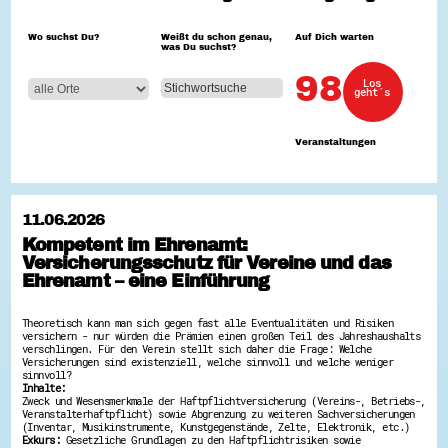
Hessen hilft Ukraine
Wo suchst Du?
Weißt du schon genau,
Auf Dich warten
was Du suchst?
Zeig uns dein Ehrenamt
Wettbewerb | Trikotwettbewerb
98
Los
Wettbewerb | 80 Jahre Hessen - Engagement
geht´s
mit Herz
8 Vereine x 80 Jahre x 1.000 €
Ausgezeichnete Projekte
Veranstaltungen
Menschen des Respekts
SHARE IT: Teile deine Infos!
Gestalte dein Ehrenamt
11.06.2026
Ehrenamts-Card Hessen
Kompetent im Ehrenamt:
Engagement-Lotsen
Versicherungsschutz für Vereine und das
Crowdfunding - Viele schaffen mehr
Förderprogramme
Ehrenamt – eine Einführung
Ehrentag
Freiwilligenmanagement
Theoretisch kann man sich gegen fast alle Eventualitäten und Risiken
Hessen engagiert - Digitale Themenabende
versichern - nur würden die Prämien einen großen Teil des Jahreshaushalts
Kompetenznachweis Hessen
verschlingen. Für den Verein stellt sich daher die Frage: Welche
Zeugnisbeiblatt
Versicherungen sind existenziell, welche sinnvoll und welche weniger
Service-Learning
sinnvoll?
Inhalte:
Zweck und Wesensmerkmale der Haftpflichtversicherung (Vereins-, Betriebs-,
Mach dich schlau
Veranstalterhaftpflicht) sowie Abgrenzung zu weiteren Sachversicherungen
(Inventar, Musikinstrumente, Kunstgegenstände, Zelte, Elektronik, etc.)
GEMA-Pakt
Exkurs:
Gesetzliche Grundlagen zu den Haftpflichtrisiken sowie
Di@-Lotsen in Hessen