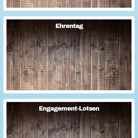
Ehrentag
Ehrentag
Macht den Ehrentag mit eurer Aktion zu eurem "hessischen
Ehrentag"...
Engagement-Lotsen
Engagement-Lotsen
Engagement-Lotsen tragen zu einer lebendigen
Engagementkultur und damit zu einer höheren
Lebensqualität für sich und andere bei. Sie bringen ihre
Erfahrungen im bürgerschaftlichen Engagement ein und ü...