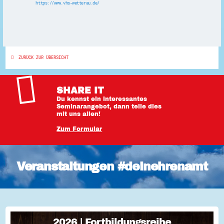
https://www.vhs-wetterau.de/
ZURÜCK ZUR ÜBERSICHT
SHARE IT
Du kennst ein interessantes
Seminarangebot, dann teile dies
mit uns allen!
Zum Formular
Veranstaltungen #deinehrenamt
2026 | Fortbildungsreihe