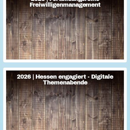
2026 | Fortbildungsreihe
Freiwilligenmanagement
Freiwilligenmanagement
Freiwilligenmanagement Kompakt Strategisches
Freiwilligenmanagement und praktische Umsetzung Im Fokus
Teil 1 Für Engagement begeistern: Freiwillige gewinnen Im
Fokus Teil 2 Eine Frage der H...
2026 | Hessen engagiert - Digitale
2026 | Hessen engagiert - Digitale
Themenabende
Themenabende
Sie haben Fragen zum Thema "Versicherung im Ehrenamt"?
Oder wollten schon immer mal lernen, wie man Engagement-
Geschichten für die Öffentlichkeitsarbeit des Vereins
nutzen kann? Dann haben wir da was!...