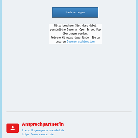
Bitte beachten Sie, dass dabei
persönliche Daten an Open Street Map
übertragen werden.
Weitere Hinweise dazu finden Sie in
unseren
Datenschutzhinweisen
Ansprechpartner/in
person
freiwilligenagentur@maintal.de
https://www.maintal.de/