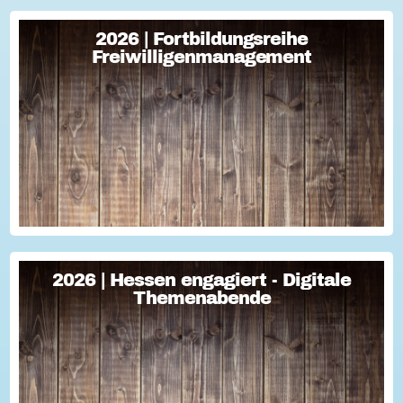
2026 | Fortbildungsreihe
2026 | Fortbildungsreihe
Freiwilligenmanagement
Freiwilligenmanagement
Freiwilligenmanagement Kompakt Strategisches
Freiwilligenmanagement und praktische Umsetzung Im Fokus
Teil 1 Für Engagement begeistern: Freiwillige gewinnen Im
Fokus Teil 2 Eine Frage der H...
2026 | Hessen engagiert - Digitale
2026 | Hessen engagiert - Digitale
Themenabende
Themenabende
Sie haben Fragen zum Thema "Versicherung im Ehrenamt"?
Oder wollten schon immer mal lernen, wie man Engagement-
Geschichten für die Öffentlichkeitsarbeit des Vereins
nutzen kann? Dann haben wir da was!...