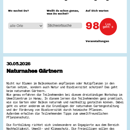
Hessen hilft Ukraine
Wo suchst Du?
Weißt du schon genau,
Auf Dich warten
was Du suchst?
Zeig uns dein Ehrenamt
Wettbewerb | Trikotwettbewerb
98
Los
Wettbewerb | 80 Jahre Hessen - Engagement
geht´s
mit Herz
8 Vereine x 80 Jahre x 1.000 €
Ausgezeichnete Projekte
Veranstaltungen
Menschen des Respekts
SHARE IT: Teile deine Infos!
Gestalte dein Ehrenamt
30.05.2026
Ehrenamts-Card Hessen
Naturnahes Gärtnern
Engagement-Lotsen
Crowdfunding - Viele schaffen mehr
Förderprogramme
Nicht nur Blumen im Balkonkasten anpflanzen oder Nutzpflanzen in den
Ehrentag
Garten setzen, sondern auch Natur und Biodiversität schützen? Das geht
Freiwilligenmanagement
beim naturnahen Gärtnern.
Hessen engagiert - Digitale Themenabende
Wie genau erfahren die Teilnehmenden bei diesem dreistündigen Workshop im
Umweltzentrum in Hanau. In diesem lernen die Teilnehmenden ganz praktisch,
Kompetenznachweis Hessen
wie sie Garten oder Balkon naturnah und nachhaltig gestalten können. Dabei
Zeugnisbeiblatt
geht es unter anderem um die Grundlagen der naturnahen Gartengestaltung
Service-Learning
und der Förderung von Biodiversität durch heimische Pflanzen.
Außerdem erhalten die Teilnehmenden Tipps zum umweltfreundlichen
Pflanzenschutz.
Mach dich schlau
Die Fortbildung richtet sich insbesondere an Engagierte aus dem Bereich
GEMA-Pakt
Nachhaltigkeit, Umwelt- und Klimaschutz. Die Freiwilligen sollen das
Di@-Lotsen in Hessen