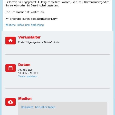
Erlernte im Engagement-Alltag einsetzen können, wie bei Gartenbauprojekten
Energiepreiskrise und Ehrenamt
im Verein oder in Gemeinschaftsgärten.
Flüchtlingshilfe + Integration
Die Teilnahme ist kostenlos.
Generationsübergreifend aktiv
Patenschaftsprojekte
**Förderung durch Sozialministerium**
Qualifizierung & Fortbildung
Stiftungen
Weitere Infos und Anmeldung
Vereine, Spenden, Steuern - Gut zu Wissen
Versicherungsschutz
Wissenswertes rund um dein Ehrenamt
Veranstalter
home
Zahlen, Daten, Fakten aus Hessen
Freiwilligenagentur - Maintal Aktiv
Service
Suche
Downloads
Kontakt
Datum
date_range
Impressum
30. Mai 2026
Datenschutz
10:00 h - 13:00 h
Erklärung zur Barrierefreiheit
Termin speichern
Barriere melden
Medien
cloud_download
Dokument herunterladen