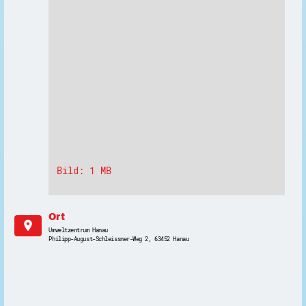
Bild: 1 MB
Ort
location_on
Umweltzentrum Hanau
Philipp-August-Schleissner-Weg 2, 63452 Hanau