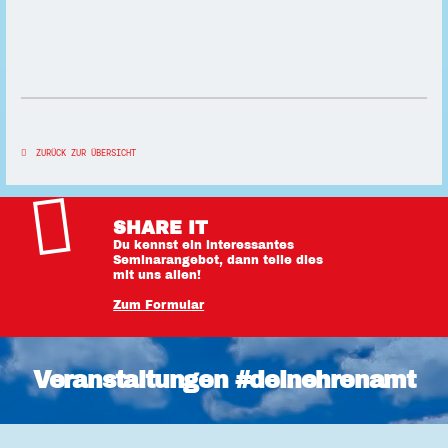
ZURÜCK ZUR ÜBERSICHT
SHARE IT
Du kennst ein interessantes
Seminarangebot, dann teile dies
mit uns allen!
Zum Formular
Veranstaltungen #deinehrenamt