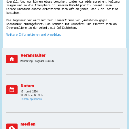
überall. Und wir können etwas bewirken, indem wir widersprechen, Haltung
Energiepreiskrise und Ehrenamt
zeigen und so die Atmosphäre in unserem Umfeld positiv beeinflussen.
Gerade Unentschlossene orientieren sich oft an jenen, die klar Position
Flüchtlingshilfe + Integration
beziehen.
Generationsübergreifend aktiv
Patenschaftsprojekte
Das Tagesseminar wird mit zwei Teamer*innen von „Aufstehen gegen
Qualifizierung & Fortbildung
Rassismus” durchgeführt. Das Seminar ist kostefrei und richtet sich an
Stiftungen
Ehrenamtliche in der Arbeit mit Geflüchteten.
Vereine, Spenden, Steuern - Gut zu Wissen
Weitere Informationen und Anmeldung
Versicherungsschutz
Wissenswertes rund um dein Ehrenamt
Zahlen, Daten, Fakten aus Hessen
Veranstalter
Service
home
Mentoring-Programm SOCIUS
Suche
Downloads
Kontakt
Impressum
Datenschutz
Datum
Erklärung zur Barrierefreiheit
date_range
Barriere melden
12. Juni 2026
10:00 h - 17:00 h
Termin speichern
Medien
cloud_download