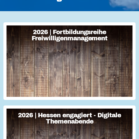
2026 | Fortbildungsreihe
2026 | Fortbildungsreihe
Freiwilligenmanagement
Freiwilligenmanagement
Freiwilligenmanagement Kompakt Strategisches
Freiwilligenmanagement und praktische Umsetzung Im Fokus
Teil 1 Für Engagement begeistern: Freiwillige gewinnen Im
Fokus Teil 2 Eine Frage der H...
2026 | Hessen engagiert - Digitale
2026 | Hessen engagiert - Digitale
Themenabende
Themenabende
Sie haben Fragen zum Thema "Versicherung im Ehrenamt"?
Oder wollten schon immer mal lernen, wie man Engagement-