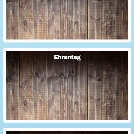
Geschichten für die Öffentlichkeitsarbeit des Vereins
nutzen kann? Dann haben wir da was!...
Ehrentag
Ehrentag
Macht den Ehrentag mit eurer Aktion zu eurem "hessischen
Ehrentag"...