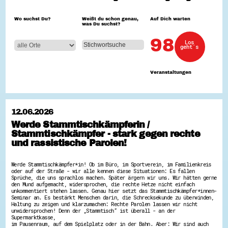
Hessen hilft Ukraine
Wo suchst Du?
Weißt du schon genau,
Auf Dich warten
was Du suchst?
Zeig uns dein Ehrenamt
Wettbewerb | Trikotwettbewerb
98
Los
Wettbewerb | 80 Jahre Hessen - Engagement
geht´s
mit Herz
8 Vereine x 80 Jahre x 1.000 €
Ausgezeichnete Projekte
Veranstaltungen
Menschen des Respekts
SHARE IT: Teile deine Infos!
Gestalte dein Ehrenamt
12.06.2026
Ehrenamts-Card Hessen
Werde Stammtischkämpferin /
Engagement-Lotsen
Stammtischkämpfer - stark gegen rechte
Crowdfunding - Viele schaffen mehr
Förderprogramme
und rassistische Parolen!
Ehrentag
Freiwilligenmanagement
Werde Stammtischkämpfer*in! Ob im Büro, im Sportverein, im Familienkreis
Hessen engagiert - Digitale Themenabende
oder auf der Straße - wir alle kennen diese Situationen: Es fallen
Kompetenznachweis Hessen
Sprüche, die uns sprachlos machen. Später ärgern wir uns. Wir hätten gerne
Zeugnisbeiblatt
den Mund aufgemacht, widersprochen, die rechte Hetze nicht einfach
Service-Learning
unkommentiert stehen lassen. Genau hier setzt das Stammtischkämpfer*innen-
Seminar an. Es bestärkt Menschen darin, die Schrecksekunde zu überwinden,
Haltung zu zeigen und klarzumachen: Rechte Parolen lassen wir nicht
Mach dich schlau
unwidersprochen! Denn der „Stammtisch“ ist überall - an der
Supermarktkasse,
GEMA-Pakt
im Pausenraum, auf dem Spielplatz oder in der Bahn. Aber: Wir sind auch
Di@-Lotsen in Hessen