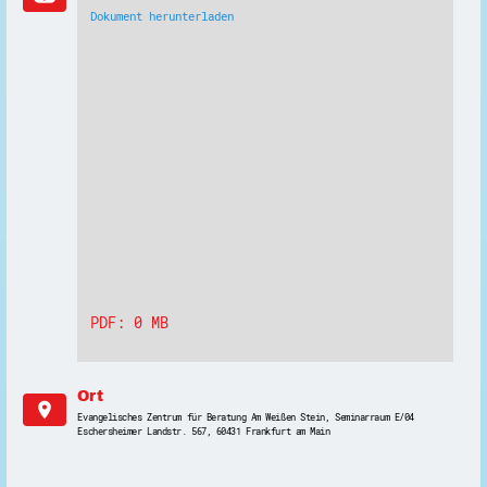
Dokument herunterladen
PDF: 0 MB
Ort
location_on
Evangelisches Zentrum für Beratung Am Weißen Stein, Seminarraum E/04
Eschersheimer Landstr. 567, 60431 Frankfurt am Main