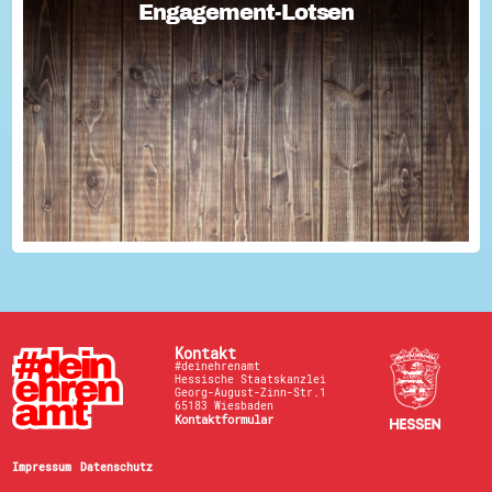
Engagement-Lotsen
Engagement-Lotsen
Engagement-Lotsen tragen zu einer lebendigen
Engagementkultur und damit zu einer höheren
Lebensqualität für sich und andere bei. Sie bringen ihre
Erfahrungen im bürgerschaftlichen Engagement ein und ü...
Kontakt
#deinehrenamt
Hessische Staatskanzlei
Georg-August-Zinn-Str.1
65183 Wiesbaden
Kontaktformular
Impressum
Datenschutz