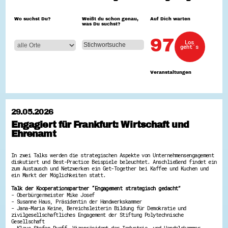
Hessen hilft Ukraine
Wo suchst Du?
Weißt du schon genau,
Auf Dich warten
was Du suchst?
Zeig uns dein Ehrenamt
Wettbewerb | Trikotwettbewerb
97
Los
Wettbewerb | 80 Jahre Hessen - Engagement
geht´s
mit Herz
8 Vereine x 80 Jahre x 1.000 €
Ausgezeichnete Projekte
Veranstaltungen
Menschen des Respekts
SHARE IT: Teile deine Infos!
Gestalte dein Ehrenamt
29.05.2026
Ehrenamts-Card Hessen
Engagiert für Frankfurt: Wirtschaft und
Engagement-Lotsen
Ehrenamt
Crowdfunding - Viele schaffen mehr
Förderprogramme
Ehrentag
In zwei Talks werden die strategischen Aspekte von Unternehmensengagement
Freiwilligenmanagement
diskutiert und Best-Practice Beispiele beleuchtet. Anschließend findet ein
Hessen engagiert - Digitale Themenabende
zum Austausch und Netzwerken ein Get-Together bei Kaffee und Kuchen und
Kompetenznachweis Hessen
ein Markt der Möglichkeiten statt.
Zeugnisbeiblatt
Talk der Kooperationspartner “Engagement strategisch gedacht”
Service-Learning
- Oberbürgermeister Mike Josef
- Susanne Haus, Präsidentin der Handwerkskammer
Mach dich schlau
- Jana-Maria Keine, Bereichsleiterin Bildung für Demokratie und
zivilgesellschaftliches Engagement der Stiftung Polytechnische
GEMA-Pakt
Gesellschaft
Di@-Lotsen in Hessen
- Klaus-Stefan Ruoff, Vizepräsident der Industrie- und Handelskammer