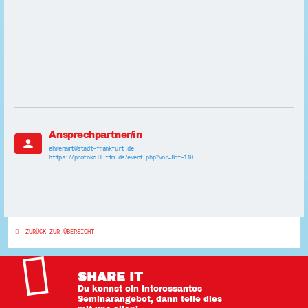
Ansprechpartner/in
person
ehrenamt@stadt-frankfurt.de
https://protokoll.ffm.de/event.php?vnr=8cf-110
ZURÜCK ZUR ÜBERSICHT
SHARE IT
Du kennst ein interessantes
Seminarangebot, dann teile dies