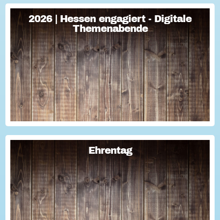
2026 | Hessen engagiert - Digitale
2026 | Hessen engagiert - Digitale
Themenabende
Themenabende
Sie haben Fragen zum Thema "Versicherung im Ehrenamt"?
Oder wollten schon immer mal lernen, wie man Engagement-
Geschichten für die Öffentlichkeitsarbeit des Vereins
nutzen kann? Dann haben wir da was!...
Ehrentag
Ehrentag
Macht den Ehrentag mit eurer Aktion zu eurem "hessischen
Ehrentag"...