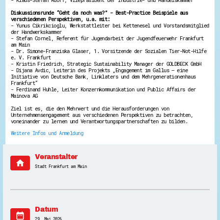
Energiepreiskrise und Ehrenamt
Diskussionsrunde “Geht da noch was?” - Best-Practice Beispiele aus
Flüchtlingshilfe + Integration
verschiedenen Perspektiven, u.a. mit:
Generationsübergreifend aktiv
- Yunus Cikrikcioglu, Werkstattleiter bei Kettenesel und Vorstandsmitglied
Patenschaftsprojekte
der Handwerkskammer
- Stefan Cornel, Referent für Jugendarbeit der Jugendfeuerwehr Frankfurt
Qualifizierung & Fortbildung
am Main
Stiftungen
- Dr. Simone-Franziska Glaser, 1. Vorsitzende der Sozialen Tier-Not-Hilfe
Vereine, Spenden, Steuern - Gut zu Wissen
e. V. Frankfurt
Versicherungsschutz
- Kristin Friedrich, Strategic Sustainability Manager der GOLDBECK GmbH
- Dijana Avdic, Leiterin des Projekts „Engagement im Gallus – eine
Wissenswertes rund um dein Ehrenamt
Initiative von Deutsche Bank, Linklaters und dem Mehrgenerationenhaus
Zahlen, Daten, Fakten aus Hessen
Frankfurt“
- Ferdinand Huhle, Leiter Konzernkommunikation und Public Affairs der
Mainova AG
Service
Suche
Ziel ist es, die den Mehrwert und die Herausforderungen von
Unternehmensengagement aus verschiedenen Perspektiven zu betrachten,
Downloads
voneinander zu lernen und Verantwortungspartnerschaften zu bilden.
Kontakt
Impressum
Weitere Infos und Anmeldung
Datenschutz
Erklärung zur Barrierefreiheit
Barriere melden
Veranstalter
home
Stadt Frankfurt am Main
Datum
date_range
29. Mai 2026