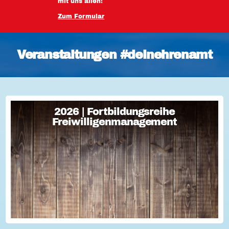
mit uns allen!
Zum Formular
Veranstaltungen #deinehrenamt
2026 | Fortbildungsreihe
2026 | Fortbildungsreihe
Freiwilligenmanagement
Freiwilligenmanagement
Freiwilligenmanagement Kompakt Strategisches
Freiwilligenmanagement und praktische Umsetzung Im Fokus
Teil 1 Für Engagement begeistern: Freiwillige gewinnen Im
Fokus Teil 2 Eine Frage der H...