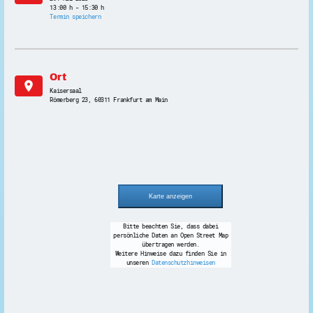
13:00 h - 15:30 h
Termin speichern
Ort
location_on
Kaisersaal
Römerberg 23, 60311 Frankfurt am Main
Bitte beachten Sie, dass dabei
persönliche Daten an Open Street Map
übertragen werden.
Weitere Hinweise dazu finden Sie in
unseren
Datenschutzhinweisen