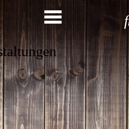
as steht a
Start
Entdecke dein Eh
News
Veranstaltungen
Rückblicke
Newsletter
Die LandesEhrenamtsagentur
Publikationen
Ansprechpartner
Ehrenamt hat viele Gesichte
Finde dein Ehrena