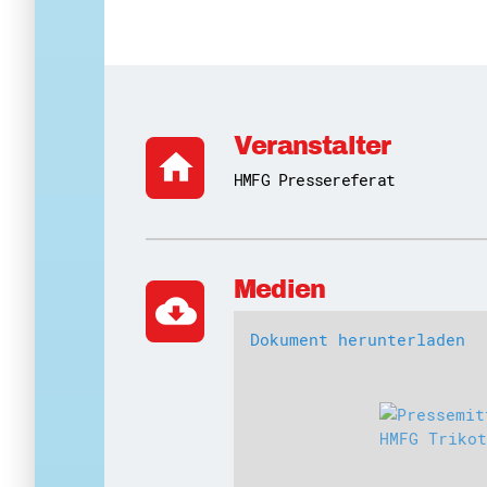
Veranstalter
home
HMFG Pressereferat
Medien
cloud_download
Dokument herunterladen