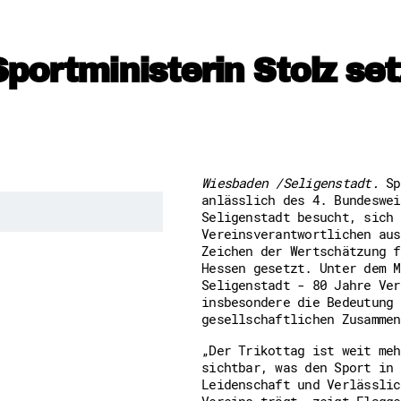
Downloads
Kontakt
Impressum
Datenschutz
Sportministerin Stolz set
Erklärung zur Barrierefreih
Barriere melden
Wiesbaden /Seligenstadt.
Sp
anlässlich des 4. Bundeswei
Seligenstadt besucht, sich 
Vereinsverantwortlichen aus
Zeichen der Wertschätzung f
Hessen gesetzt. Unter dem M
Seligenstadt - 80 Jahre Ver
insbesondere die Bedeutung 
gesellschaftlichen Zusammen
„Der Trikottag ist weit meh
sichtbar, was den Sport in 
Leidenschaft und Verlässlic
Vereins trägt, zeigt Flagge