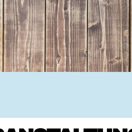
Ehrenamtssuchmaschine Hesse
Freiwilliges Soziales Schul
Koordinierungszentren für B
Engagierte Stadt
Freiwilligendienste
Freiwilligentage
Hessen hilft Ukraine
Zeig uns dein Ehr
Wettbewerb | Trikotwettbewe
Wettbewerb | 80 Jahre Hesse
8 Vereine x 80 Jahre x 1.00
Ausgezeichnete Projekte
Menschen des Respekts
SHARE IT: Teile deine Infos
Gestalte dein Ehr
Ehrenamts-Card Hessen
Engagement-Lotsen
Crowdfunding - Viele schaff
Förderprogramme
Ehrentag