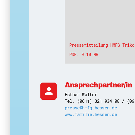
Pressemitteilung HMFG Triko
PDF: 0.10 MB
Ansprechpartner/in
person
Esther Walter
Tel. (0611) 321 934 08 / (06
presse@hmfg.hessen.de
www.familie.hessen.de