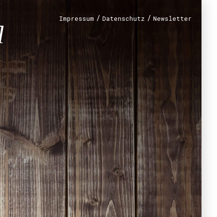
n?
/
/
Impressum
Datenschutz
Newsletter
renamt
r
mt