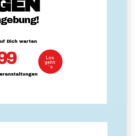
GEN
 Themenabende
mgebung!
uf Dich warten
99
Los
amt
geht
ion
´s
iv
eranstaltungen
g
 Gut zu Wissen
Ehrenamt
essen