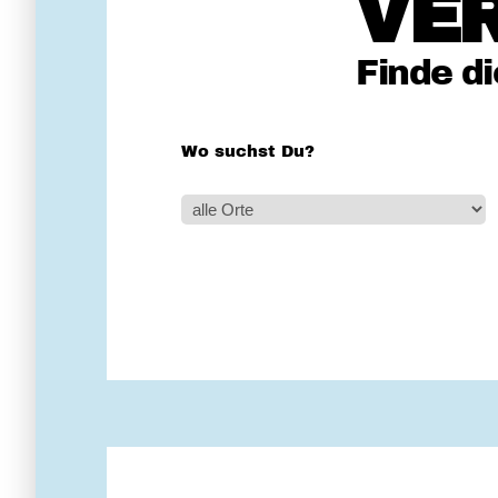
VE
Finde d
Wo suchst Du?