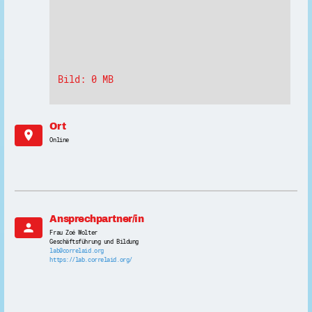
Bild: 0 MB
Ort
location_on
Online
Ansprechpartner/in
person
Frau Zoé Wolter
Geschäftsführung und Bildung
lab@correlaid.org
https://lab.correlaid.org/