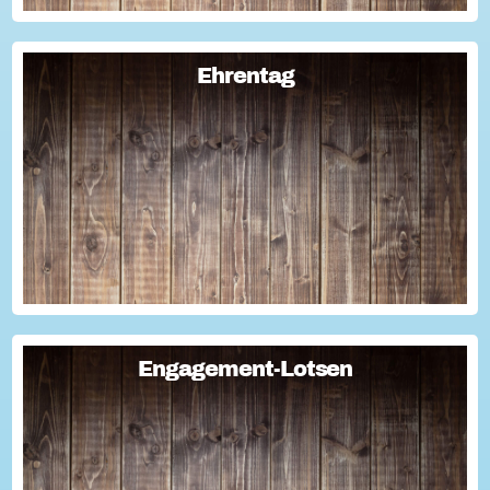
Ehrentag
Ehrentag
Macht den Ehrentag mit eurer Aktion zu eurem "hessischen
Ehrentag"...
Engagement-Lotsen
Engagement-Lotsen
Engagement-Lotsen tragen zu einer lebendigen
Engagementkultur und damit zu einer höheren
Lebensqualität für sich und andere bei. Sie bringen ihre
Erfahrungen im bürgerschaftlichen Engagement ein und ü...