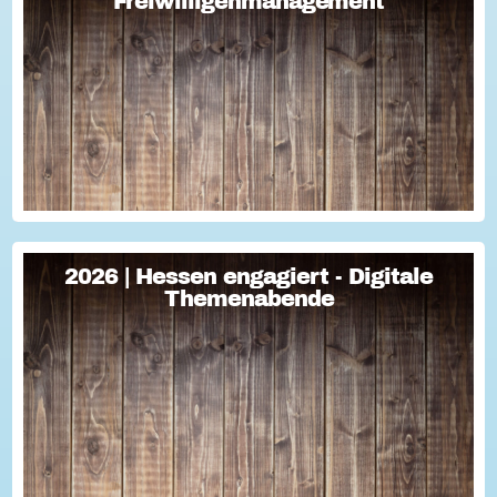
Freiwilligenmanagement
Freiwilligenmanagement
Freiwilligenmanagement Kompakt Strategisches
Freiwilligenmanagement und praktische Umsetzung Im Fokus
Teil 1 Für Engagement begeistern: Freiwillige gewinnen Im
Fokus Teil 2 Eine Frage der H...
2026 | Hessen engagiert - Digitale
2026 | Hessen engagiert - Digitale
Themenabende
Themenabende
Sie haben Fragen zum Thema "Versicherung im Ehrenamt"?
Oder wollten schon immer mal lernen, wie man Engagement-
Geschichten für die Öffentlichkeitsarbeit des Vereins
nutzen kann? Dann haben wir da was!...