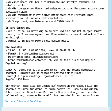
… du einen Überblick über eure Dokumente und Kontakte bekommen und
Energiepreiskrise und Ehrenamt
behalten willst.
Flüchtlingshilfe + Integration
… du die Übergabe von Wissen und Aufgaben zwischen Personen reibungsloser
gestalten willst.
Generationsübergreifend aktiv
… du die Kommunikation mit deinen Mitgliedern oder Ehrenamtlichen
Patenschaftsprojekte
verbessern willst, um alle aktiv zu halten.
Qualifizierung & Fortbildung
… du Sorgen hast, was Datenschutz und DSGVO betrifft.
Stiftungen
Vereine, Spenden, Steuern - Gut zu Wissen
Im Kurs lernst du…
… wie du deine Dokumente digitalisieren und an einem Ort ablegen kannst.
Versicherungsschutz
… wie gutes Wissensmanagement und Kommunikation aussieht und welche Tools
Wissenswertes rund um dein Ehrenamt
es dazu gibt.
Zahlen, Daten, Fakten aus Hessen
… worauf du in Sachen Datenschutz achten musst.
Die Eckdaten
Service
- 29.06., 01.07. & 02.07.2026, immer 17:00-19:00 Uhr
- Format: 3 x 2-stündige Abendschule
Suche
- Du erhältst eine Teilnahmebestätigung
Downloads
- Keine Vorkenntnisse erforderlich, wir helfen dir auf dem Weg zur
Kontakt
Digitalisierung!
Impressum
Damit wir gemeinsam gut arbeiten können, ist die Teilnehmendenzahl
Datenschutz
begrenzt – sichere dir am besten frühzeitig deinen Platz:
Erklärung zur Barrierefreiheit
Ermäßigt für gemeinnützige Organisationen: 90 Euro
Barriere melden
Regulär: 130 Euro
Wir möchten, dass alle die Chance auf Weiterbildung haben. Falls die
Kosten eine Hürde für deine Teilnahme darstellen, lass es uns wissen!
Schreib uns bei Bedarf eine Mail an lab@correlaid.org, damit wir dir
helfen können, passende Fördermöglichkeiten oder Stipendien zu finden.
Weitere Infos und Anmeldung