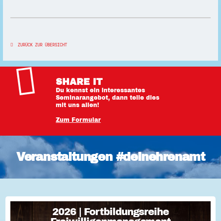
ZURÜCK ZUR ÜBERSICHT
SHARE IT
Du kennst ein interessantes
Seminarangebot, dann teile dies
mit uns allen!
Zum Formular
Veranstaltungen #deinehrenamt
2026 | Fortbildungsreihe
2026 | Fortbildungsreihe