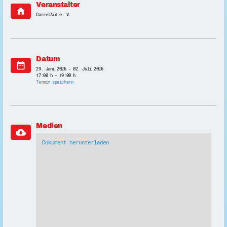
Veranstalter
home
CorrelAid e. V.
Datum
date_range
29. Juni 2026 - 02. Juli 2026
17:00 h - 19:00 h
Termin speichern
Medien
cloud_download
Dokument herunterladen