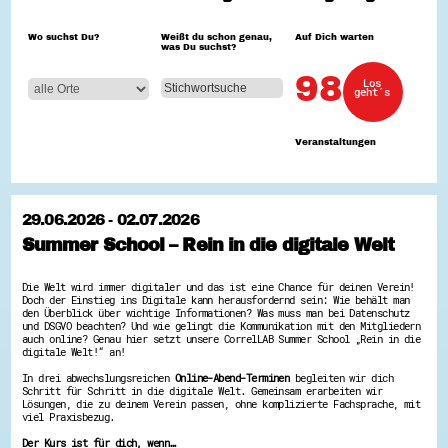
Hessen hilft Ukraine
Wo suchst Du?
Weißt du schon genau,
Auf Dich warten
was Du suchst?
Zeig uns dein Ehrenamt
Wettbewerb | Trikotwettbewerb
98
Los
Wettbewerb | 80 Jahre Hessen - Engagement
geht´s
mit Herz
8 Vereine x 80 Jahre x 1.000 €
Ausgezeichnete Projekte
Veranstaltungen
Menschen des Respekts
SHARE IT: Teile deine Infos!
Gestalte dein Ehrenamt
29.06.2026 - 02.07.2026
Ehrenamts-Card Hessen
Summer School – Rein in die digitale Welt
Engagement-Lotsen
Crowdfunding - Viele schaffen mehr
Förderprogramme
Die Welt wird immer digitaler und das ist eine Chance für deinen Verein!
Ehrentag
Doch der Einstieg ins Digitale kann herausfordernd sein: Wie behält man
Freiwilligenmanagement
den Überblick über wichtige Informationen? Was muss man bei Datenschutz
Hessen engagiert - Digitale Themenabende
und DSGVO beachten? Und wie gelingt die Kommunikation mit den Mitgliedern
auch online? Genau hier setzt unsere CorrelLAB Summer School „Rein in die
Kompetenznachweis Hessen
digitale Welt!“ an!
Zeugnisbeiblatt
Service-Learning
In drei abwechslungsreichen
Online-Abend-Terminen
begleiten wir dich
Schritt für Schritt in die digitale Welt. Gemeinsam erarbeiten wir
Lösungen, die zu deinem Verein passen, ohne komplizierte Fachsprache, mit
Mach dich schlau
viel Praxisbezug.
GEMA-Pakt
Der Kurs ist für dich, wenn…
Di@-Lotsen in Hessen