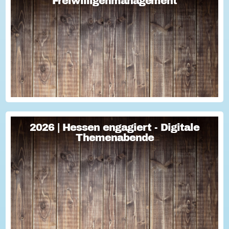
Freiwilligenmanagement
Freiwilligenmanagement
Freiwilligenmanagement Kompakt Strategisches
Freiwilligenmanagement und praktische Umsetzung Im Fokus
Teil 1 Für Engagement begeistern: Freiwillige gewinnen Im
Fokus Teil 2 Eine Frage der H...
2026 | Hessen engagiert - Digitale
2026 | Hessen engagiert - Digitale
Themenabende
Themenabende
Sie haben Fragen zum Thema "Versicherung im Ehrenamt"?
Oder wollten schon immer mal lernen, wie man Engagement-
Geschichten für die Öffentlichkeitsarbeit des Vereins
nutzen kann? Dann haben wir da was!...