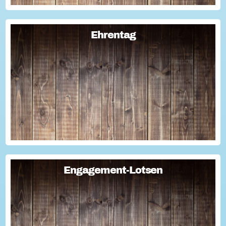
Ehrentag
Ehrentag
Macht den Ehrentag mit eurer Aktion zu eurem "hessischen
Ehrentag"...
Engagement-Lotsen
Engagement-Lotsen
Engagement-Lotsen tragen zu einer lebendigen
Engagementkultur und damit zu einer höheren
Lebensqualität für sich und andere bei. Sie bringen ihre
Erfahrungen im bürgerschaftlichen Engagement ein und ü...