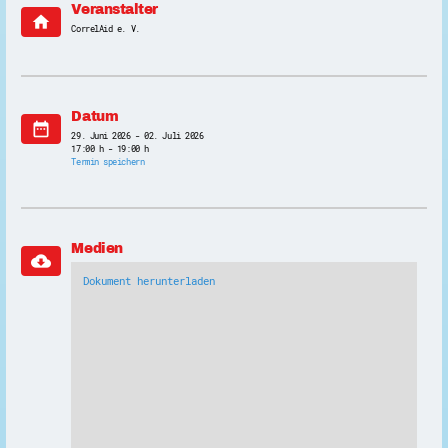
Veranstalter
home
CorrelAid e. V.
Datum
date_range
29. Juni 2026 - 02. Juli 2026
17:00 h - 19:00 h
Termin speichern
Medien
cloud_download
Dokument herunterladen