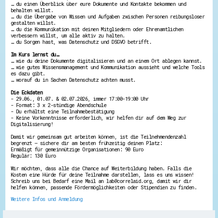
… du einen Überblick über eure Dokumente und Kontakte bekommen und
Energiepreiskrise und Ehrenamt
behalten willst.
Flüchtlingshilfe + Integration
… du die Übergabe von Wissen und Aufgaben zwischen Personen reibungsloser
gestalten willst.
Generationsübergreifend aktiv
… du die Kommunikation mit deinen Mitgliedern oder Ehrenamtlichen
Patenschaftsprojekte
verbessern willst, um alle aktiv zu halten.
Qualifizierung & Fortbildung
… du Sorgen hast, was Datenschutz und DSGVO betrifft.
Stiftungen
Vereine, Spenden, Steuern - Gut zu Wissen
Im Kurs lernst du…
… wie du deine Dokumente digitalisieren und an einem Ort ablegen kannst.
Versicherungsschutz
… wie gutes Wissensmanagement und Kommunikation aussieht und welche Tools
Wissenswertes rund um dein Ehrenamt
es dazu gibt.
Zahlen, Daten, Fakten aus Hessen
… worauf du in Sachen Datenschutz achten musst.
Die Eckdaten
Service
- 29.06., 01.07. & 02.07.2026, immer 17:00-19:00 Uhr
- Format: 3 x 2-stündige Abendschule
Suche
- Du erhältst eine Teilnahmebestätigung
Downloads
- Keine Vorkenntnisse erforderlich, wir helfen dir auf dem Weg zur
Kontakt
Digitalisierung!
Impressum
Damit wir gemeinsam gut arbeiten können, ist die Teilnehmendenzahl
Datenschutz
begrenzt – sichere dir am besten frühzeitig deinen Platz:
Erklärung zur Barrierefreiheit
Ermäßigt für gemeinnützige Organisationen: 90 Euro
Barriere melden
Regulär: 130 Euro
Wir möchten, dass alle die Chance auf Weiterbildung haben. Falls die
Kosten eine Hürde für deine Teilnahme darstellen, lass es uns wissen!
Schreib uns bei Bedarf eine Mail an lab@correlaid.org, damit wir dir
helfen können, passende Fördermöglichkeiten oder Stipendien zu finden.
Weitere Infos und Anmeldung