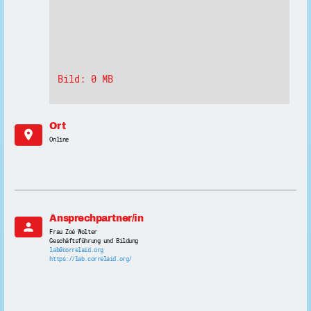
Bild: 0 MB
Ort
location_on
Online
Ansprechpartner/in
person
Frau Zoé Wolter
Geschäftsführung und Bildung
lab@correlaid.org
https://lab.correlaid.org/