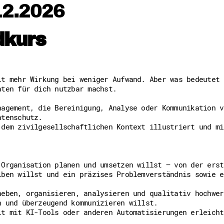
12.2026
Downloads
Kontakt
Impressum
Datenschutz
dkurs
Erklärung zur Barrierefreih
Barriere melden
lt mehr Wirkung bei weniger Aufwand. Aber was bedeutet 
aten für dich nutzbar machst.
nagement, die Bereinigung, Analyse oder Kommunikation v
atenschutz.
 dem zivilgesellschaftlichen Kontext illustriert und mi
 Organisation planen und umsetzen willst – von der erst
iben willst und ein präzises Problemverständnis sowie e
heben, organisieren, analysieren und qualitativ hochwer
n und überzeugend kommunizieren willst.
it mit KI-Tools oder anderen Automatisierungen erleicht