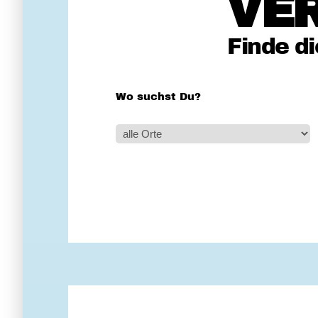
VE
Finde d
Wo suchst Du?