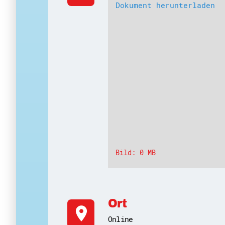
Dokument herunterladen
Bild: 0 MB
Ort
location_on
Online