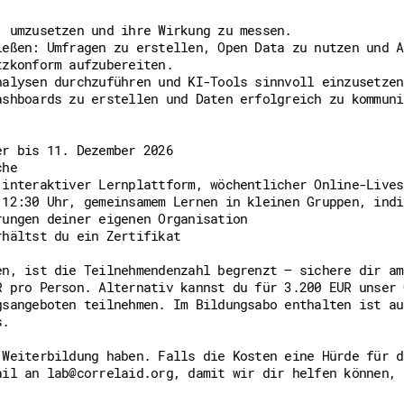
, umzusetzen und ihre Wirkung zu messen.
ießen: Umfragen zu erstellen, Open Data zu nutzen und A
tzkonform aufzubereiten.
nalysen durchzuführen und KI-Tools sinnvoll einzusetzen
ashboards zu erstellen und Daten erfolgreich zu kommuni
er bis 11. Dezember 2026
che
 interaktiver Lernplattform, wöchentlicher Online-Lives
 12:30 Uhr, gemeinsamem Lernen in kleinen Gruppen, indi
rungen deiner eigenen Organisation
rhältst du ein Zertifikat
en, ist die Teilnehmendenzahl begrenzt – sichere dir am
R pro Person. Alternativ kannst du für 3.200 EUR unser 
gsangeboten teilnehmen. Im Bildungsabo enthalten ist au
s.
 Weiterbildung haben. Falls die Kosten eine Hürde für d
ail an lab@correlaid.org, damit wir dir helfen können, 