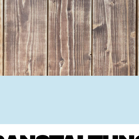
Ehrenamtssuchmaschine Hesse
Freiwilliges Soziales Schul
Koordinierungszentren für B
Engagierte Stadt
Freiwilligendienste
Freiwilligentage
Hessen hilft Ukraine
Zeig uns dein Ehr
Wettbewerb | Trikotwettbewe
Wettbewerb | 80 Jahre Hesse
8 Vereine x 80 Jahre x 1.00
Ausgezeichnete Projekte
Menschen des Respekts
SHARE IT: Teile deine Infos
Gestalte dein Ehr
Ehrenamts-Card Hessen
Engagement-Lotsen
Crowdfunding - Viele schaff
Förderprogramme
Ehrentag