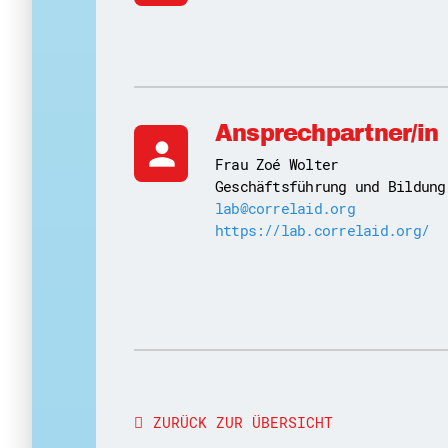
Ansprechpartner/in
person
Frau Zoé Wolter
Geschäftsführung und Bildung
lab@correlaid.org
https://lab.correlaid.org/
ZURÜCK ZUR ÜBERSICHT