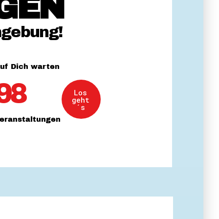
GEN
 Themenabende
mgebung!
uf Dich warten
98
Los
amt
geht
ion
´s
iv
eranstaltungen
g
 Gut zu Wissen
Ehrenamt
essen