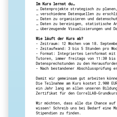
Im Kurs lernst du…
… Datenprojekte strategisch zu planen
… verschiedene Datenquellen zu erschl
… Daten zu organisieren und datenschu
… Daten zu bereinigen, statistische A
… überzeugende Visualisierungen und D
Wie läuft der Kurs ab?
- Zeitraum: 12 Wochen vom 18. Septemb
- Zeitaufwand: 3 bis 5 Stunden pro Wo
- Format: Integriertes Lernformat mit
Tutoren, immer freitags von 11:30 bis
Datensprechstunden zu den Herausforde
- Nach bestandener Abschlussprüfung e
Damit wir gemeinsam gut arbeiten könn
Die Teilnahme am Kurs kostet 2.900 EU
ein Jahr lang an allen unseren Bildun
Zertifikat für den CorrelLAB-Grundkur
Wir möchten, dass alle die Chance auf
wissen! Schreib uns bei Bedarf eine M
Stipendien zu finden.