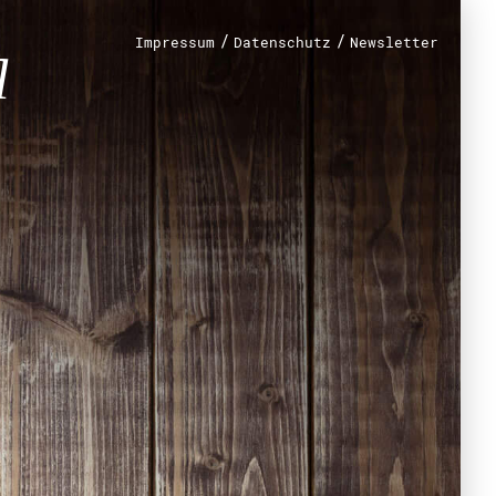
n?
/
/
Impressum
Datenschutz
Newsletter
renamt
r
mt