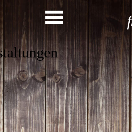
as steht a
Start
Entdecke dein Eh
News
Veranstaltungen
Rückblicke
Newsletter
Die LandesEhrenamtsagentur
Publikationen
Ansprechpartner
Ehrenamt hat viele Gesichte
Finde dein Ehrena