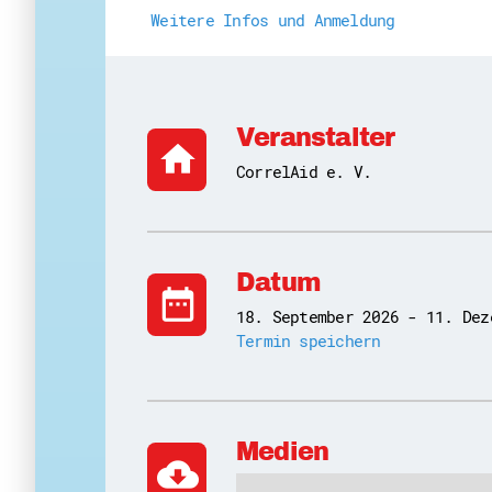
Weitere Infos und Anmeldung
Veranstalter
home
CorrelAid e. V.
Datum
date_range
18. September 2026 - 11. Dez
Termin speichern
Medien
cloud_download