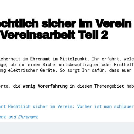
Downloads
Kontakt
Impressum
Datenschutz
htlich sicher im Verein –
Erklärung zur Barrierefreih
Barriere melden
Vereinsarbeit Teil 2
icherheit im Ehrenamt im Mittelpunkt. Ihr erfahrt, welc
age, ob ihr einen Sicherheitsbeauftragten oder Ersthelf
ung elektrischer Geräte. So sorgt Ihr dafür, dass euer 
ierte, die
wenig Vorerfahrung
in diesem Themengebiet hab
ärt Rechtlich sicher im Verein: Vorher ist man schlauer
ent und Ehrenamt