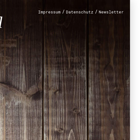
n?
/
/
Impressum
Datenschutz
Newsletter
renamt
r
mt