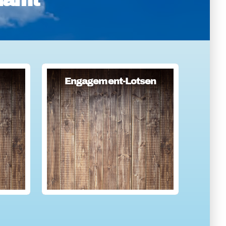
Engagement-Lotsen
Engagement-Lotsen
er
Engagement-Lotsen tragen zu
n
einer lebendigen
Engagementkultur und damit zu
einer höheren Lebensqualität für
sich und andere bei. Sie bringen
ihre Erfahrungen im
bürgerschaftlichen Engagement
ein und ü...