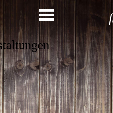
as steht a
Start
Entdecke dein Eh
News
Veranstaltungen
Rückblicke
Newsletter
Die LandesEhrenamtsagentur
Publikationen
Ansprechpartner
Ehrenamt hat viele Gesichte
Finde dein Ehrena