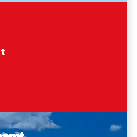
t
namt