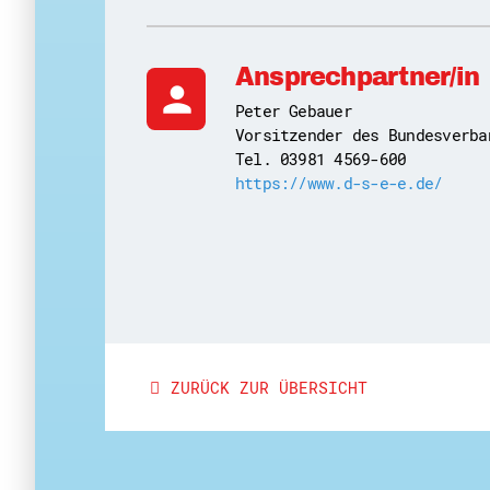
Ansprechpartner/in
person
Peter Gebauer
Vorsitzender des Bundesverba
Tel. 03981 4569-600
https://www.d-s-e-e.de/
ZURÜCK ZUR ÜBERSICHT