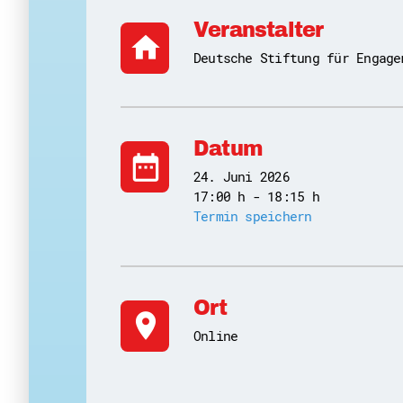
Veranstalter
home
Deutsche Stiftung für Engage
Datum
date_range
24. Juni 2026
17:00 h - 18:15 h
Termin speichern
Ort
location_on
Online