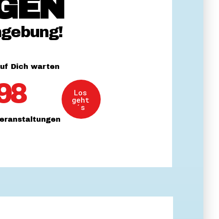
GEN
 Themenabende
mgebung!
uf Dich warten
98
Los
amt
geht
ion
´s
iv
eranstaltungen
g
 Gut zu Wissen
Ehrenamt
essen