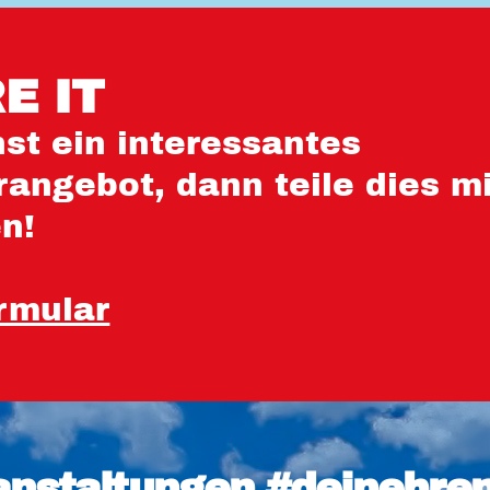
E IT
st ein interessantes
angebot, dann teile dies mi
en!
rmular
anstaltungen #deinehre