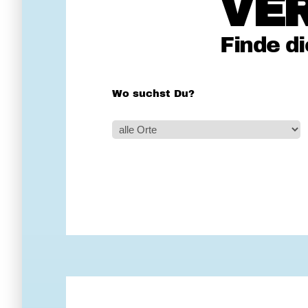
VE
Finde d
Wo suchst Du?