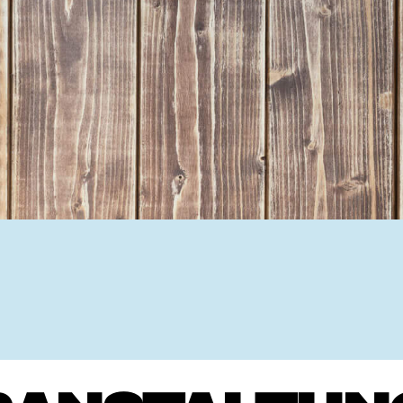
Ehrenamtssuchmaschine Hesse
Freiwilliges Soziales Schul
Koordinierungszentren für B
Engagierte Stadt
Freiwilligendienste
Freiwilligentage
Hessen hilft Ukraine
Zeig uns dein Ehr
Wettbewerb | Trikotwettbewe
Wettbewerb | 80 Jahre Hesse
8 Vereine x 80 Jahre x 1.00
Ausgezeichnete Projekte
Menschen des Respekts
SHARE IT: Teile deine Infos
Gestalte dein Ehr
Ehrenamts-Card Hessen
Engagement-Lotsen
Crowdfunding - Viele schaff
Förderprogramme
Ehrentag