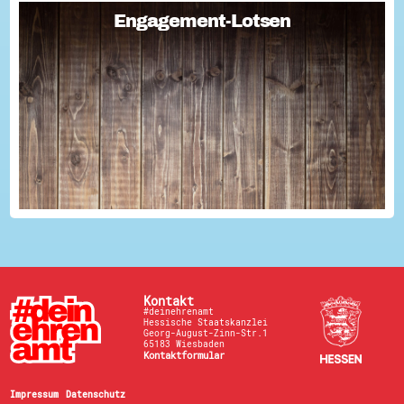
Engagement-Lotsen
Engagement-Lotsen
Engagement-Lotsen tragen zu einer lebendigen
Engagementkultur und damit zu einer höheren
Lebensqualität für sich und andere bei. Sie bringen ihre
Erfahrungen im bürgerschaftlichen Engagement ein und ü...
Kontakt
#deinehrenamt
Hessische Staatskanzlei
Georg-August-Zinn-Str.1
65183 Wiesbaden
Kontaktformular
Impressum
Datenschutz