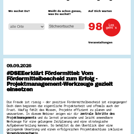
Hessen hilft Ukraine
Wo suchst Du?
Weißt du schon genau,
Auf Dich warten
was Du suchst?
Zeig uns dein Ehrenamt
Wettbewerb | Trikotwettbewerb
98
Los
Wettbewerb | 80 Jahre Hessen - Engagement
geht´s
mit Herz
8 Vereine x 80 Jahre x 1.000 €
Ausgezeichnete Projekte
Veranstaltungen
Menschen des Respekts
SHARE IT: Teile deine Infos!
Gestalte dein Ehrenamt
09.09.2026
Ehrenamts-Card Hessen
#DSEEerklärt Fördermittel: Vom
Engagement-Lotsen
Fördermittelbescheid zum Erfolg -
Crowdfunding - Viele schaffen mehr
Förderprogramme
Projektmanagement-Werkzeuge gezielt
Ehrentag
einsetzen
Freiwilligenmanagement
Hessen engagiert - Digitale Themenabende
Kompetenznachweis Hessen
Die Freude ist riesig – der positive Fördermittelbescheid ist eingegangen!
Doch dann beginnen die eigentliche Projektarbeit und oftmals auch der
Zeugnisbeiblatt
Frust. Häufig fehlt das Wissen, Projekte effizient zu planen und
Service-Learning
umzusetzen. In diesem Webinar zeigen wir dir
zentrale Schritte des
Projektmanagements
und du lernst praxisnahe und leicht anwendbare
Werkzeuge für eine gelungene Zeitplanung und eine strategische
Mach dich schlau
Aufgabenverteilung kennen. So behältst du den Überblick über eine
GEMA-Pakt
gelingende Umsetzung und einen erfolgreichen Projektabschluss inklusive
Verwendungsnachweis
.
Di@-Lotsen in Hessen