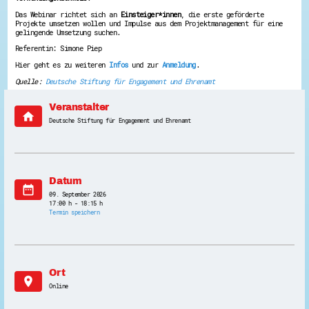
Energiepreiskrise und Ehrenamt
Das Webinar richtet sich an
Einsteiger*innen
, die erste geförderte
Flüchtlingshilfe + Integration
Projekte umsetzen wollen und Impulse aus dem Projektmanagement für eine
gelingende Umsetzung suchen.
Generationsübergreifend aktiv
Patenschaftsprojekte
Referentin: Simone Piep
Qualifizierung & Fortbildung
Hier geht es zu weiteren
Infos
und zur
Anmeldung
.
Stiftungen
Vereine, Spenden, Steuern - Gut zu Wissen
Quelle:
Deutsche Stiftung für Engagement und Ehrenamt
Versicherungsschutz
Wissenswertes rund um dein Ehrenamt
Veranstalter
Zahlen, Daten, Fakten aus Hessen
home
Deutsche Stiftung für Engagement und Ehrenamt
Service
Suche
Downloads
Kontakt
Datum
Impressum
date_range
Datenschutz
09. September 2026
17:00 h - 18:15 h
Erklärung zur Barrierefreiheit
Termin speichern
Barriere melden
Ort
location_on
Online