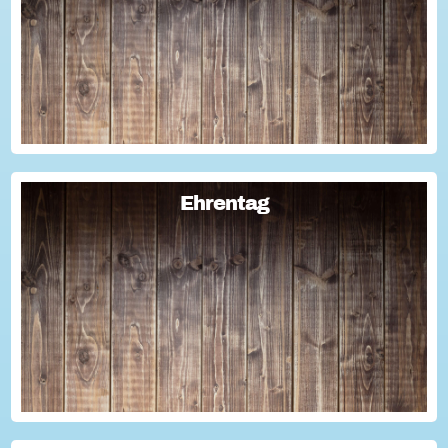
Oder wollten schon immer mal lernen, wie man Engagement-
Geschichten für die Öffentlichkeitsarbeit des Vereins
nutzen kann? Dann haben wir da was!...
Ehrentag
Ehrentag
Macht den Ehrentag mit eurer Aktion zu eurem "hessischen
Ehrentag"...