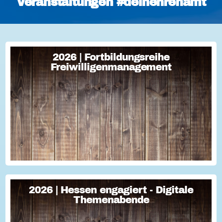
Veranstaltungen #deinehrenamt
2026 | Fortbildungsreihe
2026 | Fortbildungsreihe
Freiwilligenmanagement
Freiwilligenmanagement
Freiwilligenmanagement Kompakt Strategisches
Freiwilligenmanagement und praktische Umsetzung Im Fokus
Teil 1 Für Engagement begeistern: Freiwillige gewinnen Im
Fokus Teil 2 Eine Frage der H...
2026 | Hessen engagiert - Digitale
2026 | Hessen engagiert - Digitale
Themenabende
Themenabende
Sie haben Fragen zum Thema "Versicherung im Ehrenamt"?