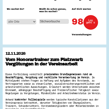
Hessen hilft Ukraine
Wo suchst Du?
Weißt du schon genau,
Auf Dich warten
was Du suchst?
Zeig uns dein Ehrenamt
Wettbewerb | Trikotwettbewerb
98
Los
Wettbewerb | 80 Jahre Hessen - Engagement
geht´s
mit Herz
8 Vereine x 80 Jahre x 1.000 €
Ausgezeichnete Projekte
Veranstaltungen
Menschen des Respekts
SHARE IT: Teile deine Infos!
Gestalte dein Ehrenamt
12.11.2026
Ehrenamts-Card Hessen
Vom Honorartrainer zum Platzwart:
Engagement-Lotsen
Vergütungen in der Vereinsarbeit
Crowdfunding - Viele schaffen mehr
Förderprogramme
Ehrentag
Diese Fortbildung vermittelt
praxisnahes Grundlagenwissen rund um
Freiwilligenmanagement
Beschäftigung, Vergütung und rechtliche Verantwortung im Verein
. Im
Hessen engagiert - Digitale Themenabende
Mittelpunkt stehen Fragen zu Haftung und Aufgaben des Vorstands, zu
Kompetenznachweis Hessen
Vertragsarten sowie zu steuerlichen, sozialversicherungsrechtlichen und
Zeugnisbeiblatt
arbeitsrechtlichen Auswirkungen. Erläutert werden Unterschiede zwischen
Ehrenamt, abhängiger Beschäftigung und freiberuflicher Tätigkeit sowie
Service-Learning
Regelungen zu Vergütungen, Mindestlohn und Arbeitnehmerstatus im Verein.
Mach dich schlau
Anhand
konkreter Fallbeispiele
werden typische Konstellationen aus der
Vereinspraxis betrachtet, darunter Tätigkeiten von Übungsleitern,
GEMA-Pakt
Trainern, Schiedsrichtern, Vorstandsmitgliedern oder Mitarbeitenden in
Di@-Lotsen in Hessen
Verwaltung und Geschäftsstelle.