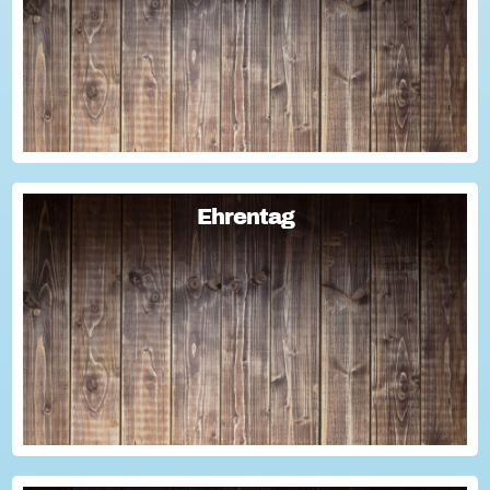
Geschichten für die Öffentlichkeitsarbeit des Vereins
nutzen kann? Dann haben wir da was!...
Ehrentag
Ehrentag
Macht den Ehrentag mit eurer Aktion zu eurem "hessischen
Ehrentag"...