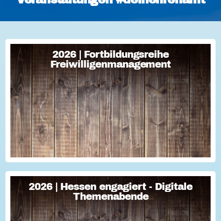
2026 | Fortbildungsreihe
2026 | Fortbildungsreihe
Freiwilligenmanagement
Freiwilligenmanagement
Freiwilligenmanagement Kompakt Strategisches
Freiwilligenmanagement und praktische Umsetzung Im Fokus
Teil 1 Für Engagement begeistern: Freiwillige gewinnen Im
Fokus Teil 2 Eine Frage der H...
2026 | Hessen engagiert - Digitale
2026 | Hessen engagiert - Digitale
Themenabende
Themenabende
Sie haben Fragen zum Thema "Versicherung im Ehrenamt"?
Oder wollten schon immer mal lernen, wie man Engagement-