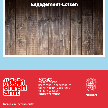
Engagement-Lotsen
Engagement-Lotsen
Engagement-Lotsen tragen zu einer lebendigen
Engagementkultur und damit zu einer höheren
Lebensqualität für sich und andere bei. Sie bringen ihre
Erfahrungen im bürgerschaftlichen Engagement ein und ü...
Kontakt
#deinehrenamt
Hessische Staatskanzlei
Georg-August-Zinn-Str.1
65183 Wiesbaden
Kontaktformular
Impressum
Datenschutz