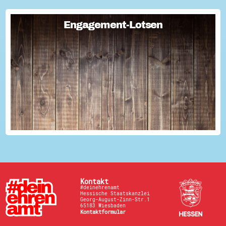
Engagement-Lotsen
Engagement-Lotsen
Engagement-Lotsen tragen zu einer lebendigen
Engagementkultur und damit zu einer höheren
Lebensqualität für sich und andere bei. Sie bringen ihre
Erfahrungen im bürgerschaftlichen Engagement ein und ü...
Kontakt
#deinehrenamt
Hessische Staatskanzlei
Georg-August-Zinn-Str.1
65183 Wiesbaden
Kontaktformular