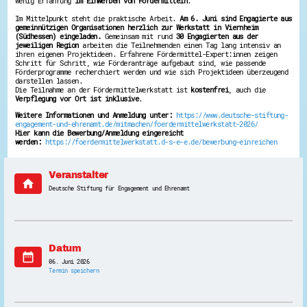
wenig Erfahrung
im Einwerben von Fördermitteln
.
Energiepreiskrise und Ehrenamt
Im Mittelpunkt steht die praktische Arbeit.
Am 6. Juni sind Engagierte aus
Flüchtlingshilfe + Integration
gemeinnützigen Organisationen herzlich zur Werkstatt in Viernheim
Generationsübergreifend aktiv
(Südhessen) eingeladen.
Gemeinsam mit rund
30 Engagierten aus der
Patenschaftsprojekte
jeweiligen Region
arbeiten die Teilnehmenden einen Tag lang intensiv an
ihren eigenen Projektideen. Erfahrene Fördermittel-Expert:innen zeigen
Qualifizierung & Fortbildung
Schritt für Schritt, wie Förderanträge aufgebaut sind, wie passende
Stiftungen
Förderprogramme recherchiert werden und wie sich Projektideen überzeugend
Vereine, Spenden, Steuern - Gut zu Wissen
darstellen lassen.
Versicherungsschutz
Die Teilnahme an der Fördermittelwerkstatt ist
kostenfrei
, auch die
Wissenswertes rund um dein Ehrenamt
Verpflegung vor Ort ist inklusive
.
Zahlen, Daten, Fakten aus Hessen
Weitere Informationen und Anmeldung unter:
https://www.deutsche-stiftung-
engagement-und-ehrenamt.de/mitmachen/foerdermittelwerkstatt-2026/
Hier kann die Bewerbung/Anmeldung eingereicht
Service
werden:
https://foerdermittelwerkstatt.d-s-e-e.de/bewerbung-einreichen
Suche
Downloads
Kontakt
Veranstalter
home
Impressum
Deutsche Stiftung für Engagement und Ehrenamt
Datenschutz
Erklärung zur Barrierefreiheit
Barriere melden
Datum
date_range
06. Juni 2026
Termin speichern