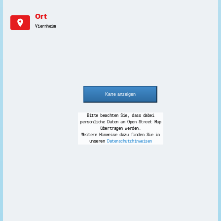
Ort
location_on
Viernheim
Bitte beachten Sie, dass dabei
persönliche Daten an Open Street Map
übertragen werden.
Weitere Hinweise dazu finden Sie in
unseren
Datenschutzhinweisen