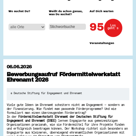
Hessen hilft Ukraine
Wo suchst Du?
Weißt du schon genau,
Auf Dich warten
was Du suchst?
Zeig uns dein Ehrenamt
Wettbewerb | Trikotwettbewerb
95
Los
Wettbewerb | 80 Jahre Hessen - Engagement
geht´s
mit Herz
8 Vereine x 80 Jahre x 1.000 €
Ausgezeichnete Projekte
Veranstaltungen
Menschen des Respekts
SHARE IT: Teile deine Infos!
Gestalte dein Ehrenamt
06.06.2026
Ehrenamts-Card Hessen
Bewerbungsaufruf Fördermittelwerkstatt
Engagement-Lotsen
Ehrenamt 2026
Crowdfunding - Viele schaffen mehr
Förderprogramme
Ehrentag
Freiwilligenmanagement
© Deutsche Stiftung für Engagement und Ehrenamt
Hessen engagiert - Digitale Themenabende
Kompetenznachweis Hessen
Viele gute Ideen im Ehrenamt scheitern nicht am Engagement – sondern an
Zeugnisbeiblatt
der Finanzierung. Wie findet man passende Förderprogramme? Und wie
formuliert man einen überzeugenden Förderantrag?
Service-Learning
In der
Fördermittelwerkstatt Ehrenamt der Deutschen Stiftung für
Engagement und Ehrenamt (DSEE)
lernen Engagierte aus gemeinnützigen
Mach dich schlau
Organisationen praxisnah, wie sie Fördermittel für ihre Projekte finden
und erfolgreich beantragen können. Der Workshop richtet sich besonders an
GEMA-Pakt
Engagierte aus kleineren, überwiegend ehrenamtlichen Organisationen mit
Di@-Lotsen in Hessen