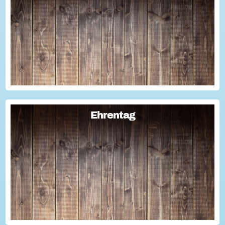
Sie haben Fragen zum Thema "Versicherung im Ehrenamt"?
Oder wollten schon immer mal lernen, wie man Engagement-
Geschichten für die Öffentlichkeitsarbeit des Vereins
nutzen kann? Dann haben wir da was!...
Ehrentag
Ehrentag
Macht den Ehrentag mit eurer Aktion zu eurem "hessischen
Ehrentag"...