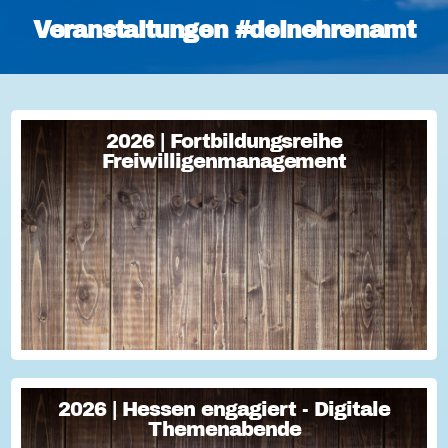
Veranstaltungen #deinehrenamt
2026 | Fortbildungsreihe
2026 | Fortbildungsreihe
Freiwilligenmanagement
Freiwilligenmanagement
Freiwilligenmanagement Kompakt Strategisches
Freiwilligenmanagement und praktische Umsetzung Im Fokus
Teil 1 Für Engagement begeistern: Freiwillige gewinnen Im
Fokus Teil 2 Eine Frage der H...
2026 | Hessen engagiert - Digitale
2026 | Hessen engagiert - Digitale
Themenabende
Themenabende