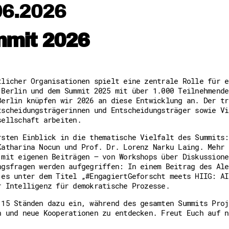
06.2026
Downloads
Kontakt
Impressum
Datenschutz
mmit 2026
Erklärung zur Barrierefreih
Barriere melden
tlicher Organisationen spielt eine zentrale Rolle für e
 Berlin und dem Summit 2025 mit über 1.000 Teilnehmende
Berlin knüpfen wir 2026 an diese Entwicklung an. Der tr
tscheidungsträgerinnen und Entscheidungsträger sowie Vi
sellschaft arbeiten.
rsten Einblick in die thematische Vielfalt des Summits:
Katharina Nocun und Prof. Dr. Lorenz Narku Laing. Mehr 
 mit eigenen Beiträgen – von Workshops über Diskussione
ngsfragen werden aufgegriffen: In einem Beitrag des Ale
 es unter dem Titel „#EngagiertGeforscht meets HIIG: AI
r Intelligenz für demokratische Prozesse.
 15 Ständen dazu ein, während des gesamten Summits Proj
n und neue Kooperationen zu entdecken. Freut Euch auf n