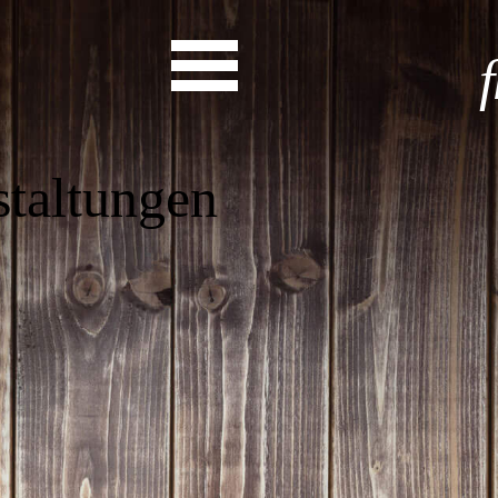
as steht a
Start
Entdecke dein Eh
News
Veranstaltungen
Rückblicke
Newsletter
Die LandesEhrenamtsagentur
Publikationen
Ansprechpartner
Ehrenamt hat viele Gesichte
Finde dein Ehrena