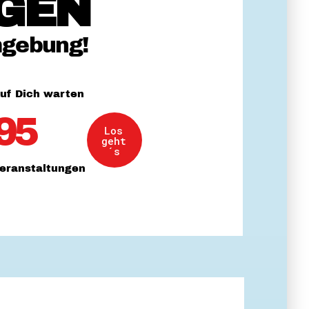
GEN
 Themenabende
mgebung!
uf Dich warten
95
Los
amt
geht
ion
´s
iv
eranstaltungen
g
 Gut zu Wissen
Ehrenamt
essen