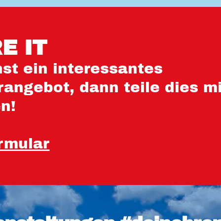
E IT
st ein interessantes
angebot, dann teile dies mi
en!
rmular