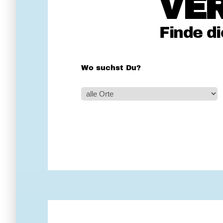
VE
Finde d
Wo suchst Du?