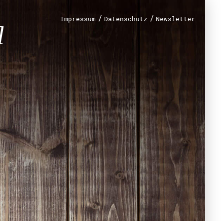
n?
/
/
Impressum
Datenschutz
Newsletter
renamt
r
mt