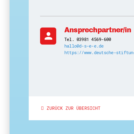
Ansprechpartner/in
person
Tel. 03981 4569-600
hallo@d-s-e-e.de
https://www.deutsche-stiftun
ZURÜCK ZUR ÜBERSICHT