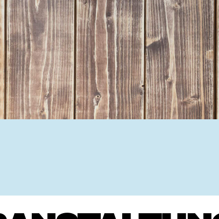
Ehrenamtssuchmaschine Hesse
Freiwilliges Soziales Schul
Koordinierungszentren für B
Engagierte Stadt
Freiwilligendienste
Freiwilligentage
Hessen hilft Ukraine
Zeig uns dein Ehr
Wettbewerb | Trikotwettbewe
Wettbewerb | 80 Jahre Hesse
8 Vereine x 80 Jahre x 1.00
Ausgezeichnete Projekte
Menschen des Respekts
SHARE IT: Teile deine Infos
Gestalte dein Ehr
Ehrenamts-Card Hessen
Engagement-Lotsen
Crowdfunding - Viele schaff
Förderprogramme
Ehrentag