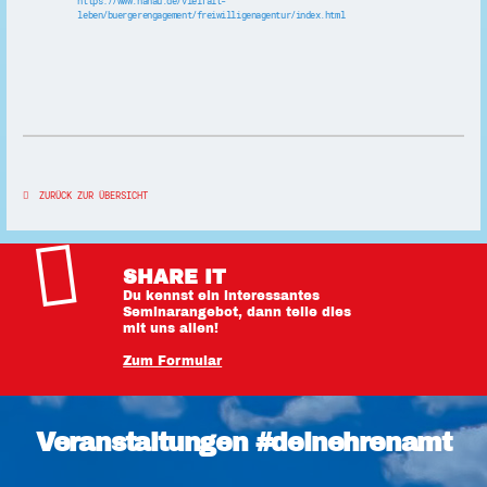
https://www.hanau.de/vielfalt-
leben/buergerengagement/freiwilligenagentur/index.html
ZURÜCK ZUR ÜBERSICHT
SHARE IT
Du kennst ein interessantes
Seminarangebot, dann teile dies
mit uns allen!
Zum Formular
Veranstaltungen #deinehrenamt