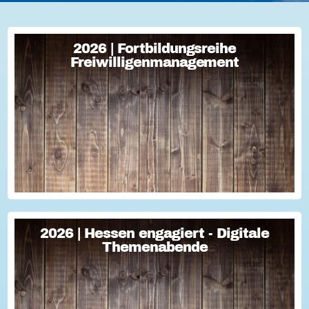
2026 | Fortbildungsreihe
2026 | Fortbildungsreihe
Freiwilligenmanagement
Freiwilligenmanagement
Freiwilligenmanagement Kompakt Strategisches
Freiwilligenmanagement und praktische Umsetzung Im Fokus
Teil 1 Für Engagement begeistern: Freiwillige gewinnen Im
Fokus Teil 2 Eine Frage der H...
2026 | Hessen engagiert - Digitale
2026 | Hessen engagiert - Digitale
Themenabende
Themenabende
Sie haben Fragen zum Thema "Versicherung im Ehrenamt"?
Oder wollten schon immer mal lernen, wie man Engagement-
Geschichten für die Öffentlichkeitsarbeit des Vereins
nutzen kann? Dann haben wir da was!...