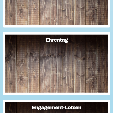
Ehrentag
Ehrentag
Macht den Ehrentag mit eurer Aktion zu eurem "hessischen
Ehrentag"...
Engagement-Lotsen
Engagement-Lotsen