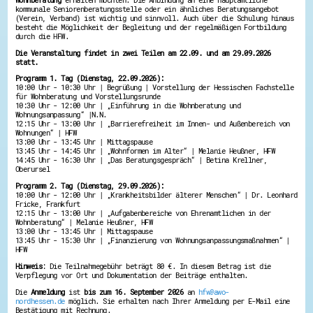
kommunale Seniorenberatungsstelle oder ein ähnliches Beratungsangebot
Energiepreiskrise und Ehrenamt
(Verein, Verband) ist wichtig und sinnvoll. Auch über die Schulung hinaus
Flüchtlingshilfe + Integration
besteht die Möglichkeit der Begleitung und der regelmäßigen Fortbildung
Generationsübergreifend aktiv
durch die HFW.
Patenschaftsprojekte
Die Veranstaltung findet in zwei Teilen am 22.09. und am 29.09.2026
Qualifizierung & Fortbildung
statt.
Stiftungen
Vereine, Spenden, Steuern - Gut zu Wissen
Programm 1. Tag (Dienstag, 22.09.2026):
10:00 Uhr - 10:30 Uhr | Begrüßung | Vorstellung der Hessischen Fachstelle
Versicherungsschutz
für Wohnberatung und Vorstellungsrunde
Wissenswertes rund um dein Ehrenamt
10:30 Uhr - 12:00 Uhr | „Einführung in die Wohnberatung und
Zahlen, Daten, Fakten aus Hessen
Wohnungsanpassung“ |N.N.
12:15 Uhr - 13:00 Uhr | „Barrierefreiheit im Innen- und Außenbereich von
Wohnungen“ | HFW
Service
13:00 Uhr - 13:45 Uhr | Mittagspause
13:45 Uhr - 14:45 Uhr | „Wohnformen im Alter“ | Melanie Heußner, HFW
Suche
14:45 Uhr - 16:30 Uhr | „Das Beratungsgespräch“ | Betina Krellner,
Downloads
Oberursel
Kontakt
Impressum
Programm 2. Tag (Dienstag, 29.09.2026):
10:00 Uhr - 12:00 Uhr | „Krankheitsbilder älterer Menschen“ | Dr. Leonhard
Datenschutz
Fricke, Frankfurt
Erklärung zur Barrierefreiheit
12:15 Uhr - 13:00 Uhr | „Aufgabenbereiche von Ehrenamtlichen in der
Barriere melden
Wohnberatung“ | Melanie Heußner, HFW
13:00 Uhr - 13:45 Uhr | Mittagspause
13:45 Uhr - 15:30 Uhr | „Finanzierung von Wohnungsanpassungsmaßnahmen“ |
HFW
Hinweis
: Die Teilnahmegebühr beträgt 80 €. In diesem Betrag ist die
Verpflegung vor Ort und Dokumentation der Beiträge enthalten.
Die
Anmeldung
ist
bis zum 16. September 2026
an
hfw@awo-
nordhessen.de
möglich. Sie erhalten nach Ihrer Anmeldung per E-Mail eine
Bestätigung mit Rechnung.