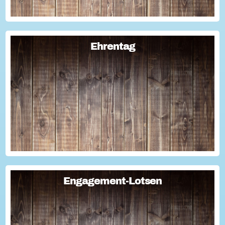
Ehrentag
Ehrentag
Macht den Ehrentag mit eurer Aktion zu eurem "hessischen
Ehrentag"...
Engagement-Lotsen
Engagement-Lotsen
Engagement-Lotsen tragen zu einer lebendigen
Engagementkultur und damit zu einer höheren
Lebensqualität für sich und andere bei. Sie bringen ihre
Erfahrungen im bürgerschaftlichen Engagement ein und ü...