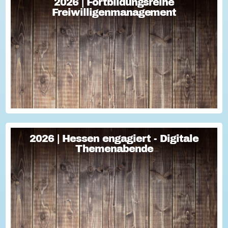
2026 | Fortbildungsreihe
2026 | Fortbildungsreihe
Freiwilligenmanagement
Freiwilligenmanagement
Freiwilligenmanagement Kompakt Strategisches
Freiwilligenmanagement und praktische Umsetzung Im Fokus
Teil 1 Für Engagement begeistern: Freiwillige gewinnen Im
Fokus Teil 2 Eine Frage der H...
2026 | Hessen engagiert - Digitale
2026 | Hessen engagiert - Digitale
Themenabende
Themenabende
Sie haben Fragen zum Thema "Versicherung im Ehrenamt"?
Oder wollten schon immer mal lernen, wie man Engagement-
Geschichten für die Öffentlichkeitsarbeit des Vereins
nutzen kann? Dann haben wir da was!...