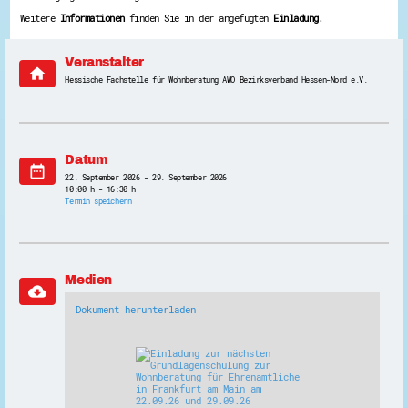
Weitere
Informationen
finden Sie in der angefügten
Einladung
.
Veranstalter
home
Hessische Fachstelle für Wohnberatung AWO Bezirksverband Hessen-Nord e.V.
Datum
date_range
22. September 2026 - 29. September 2026
10:00 h - 16:30 h
Termin speichern
Medien
cloud_download
Dokument herunterladen