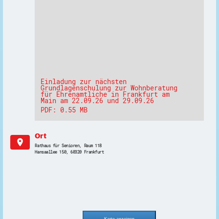
Einladung zur nächsten
Grundlagenschulung zur Wohnberatung
für Ehrenamtliche in Frankfurt am
Main am 22.09.26 und 29.09.26
PDF: 0.55 MB
Ort
location_on
Rathaus für Senioren, Raum 118
Hansaallee 150, 60320 Frankfurt