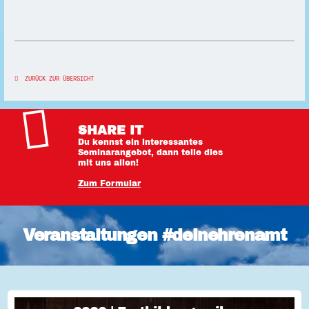
ZURÜCK ZUR ÜBERSICHT
SHARE IT
Du kennst ein interessantes
Seminarangebot, dann teile dies
mit uns allen!
Zum Formular
Veranstaltungen #deinehrenamt