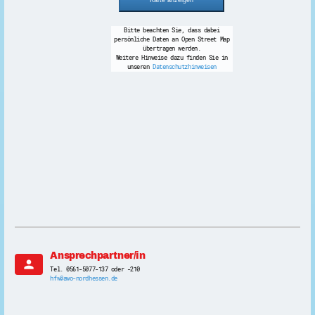
Bitte beachten Sie, dass dabei
persönliche Daten an Open Street Map
übertragen werden.
Weitere Hinweise dazu finden Sie in
unseren
Datenschutzhinweisen
Ansprechpartner/in
person
Tel. 0561-5077-137 oder -210
hfw@awo-nordhessen.de