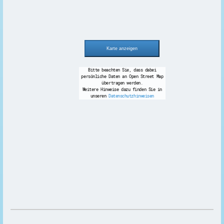
Bitte beachten Sie, dass dabei
persönliche Daten an Open Street Map
übertragen werden.
Weitere Hinweise dazu finden Sie in
unseren
Datenschutzhinweisen