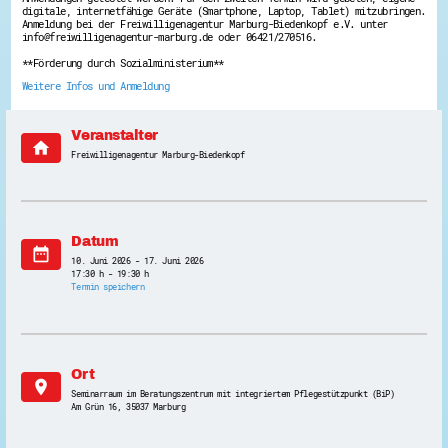
digitale, internetfähige Geräte (Smartphone, Laptop, Tablet) mitzubringen.
Energiepreiskrise und Ehrenamt
Anmeldung bei der Freiwilligenagentur Marburg-Biedenkopf e.V. unter
Flüchtlingshilfe + Integration
info@freiwilligenagentur-marburg.de oder 06421/270516.
Generationsübergreifend aktiv
**Förderung durch Sozialministerium**
Patenschaftsprojekte
Qualifizierung & Fortbildung
Weitere Infos und Anmeldung
Stiftungen
Vereine, Spenden, Steuern - Gut zu Wissen
Versicherungsschutz
Veranstalter
Wissenswertes rund um dein Ehrenamt
home
Freiwilligenagentur Marburg-Biedenkopf
Zahlen, Daten, Fakten aus Hessen
Service
Suche
Downloads
Datum
Kontakt
date_range
10. Juni 2026 - 17. Juni 2026
Impressum
17:30 h - 19:30 h
Datenschutz
Termin speichern
Erklärung zur Barrierefreiheit
Barriere melden
Ort
location_on
Seminarraum im Beratungszentrum mit integriertem Pflegestützpunkt (BiP)
Am Grün 16, 35037 Marburg