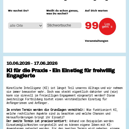
Hessen hilft Ukraine
Wo suchst Du?
Weißt du schon genau,
Auf Dich warten
was Du suchst?
Zeig uns dein Ehrenamt
Wettbewerb | Trikotwettbewerb
99
Los
Wettbewerb | 80 Jahre Hessen - Engagement
geht´s
mit Herz
8 Vereine x 80 Jahre x 1.000 €
Ausgezeichnete Projekte
Veranstaltungen
Menschen des Respekts
SHARE IT: Teile deine Infos!
Gestalte dein Ehrenamt
10.06.2026 - 17.06.2026
Ehrenamts-Card Hessen
KI für die Praxis - Ein Einstieg für freiwillig
Engagement-Lotsen
Engagierte
Crowdfunding - Viele schaffen mehr
Förderprogramme
Ehrentag
Künstliche Intelligenz (KI) ist längst Teil unseres Alltags und wir nehmen
Freiwilligenmanagement
sie immer bewusster wahr. Doch was steckt eigentlich dahinter und (wie)
Hessen engagiert - Digitale Themenabende
kann sie sinnvoll im freiwilligen Engagement eingesetzt werden? Diese
Kompetenznachweis Hessen
zweiteilige Fortbildung bietet einen verständlichen Einstieg für
Zeugnisbeiblatt
Anfängerinnen und Anfänger.
Service-Learning
Im ersten Termin werden die Grundlagen vermittel
t: Wie funktioniert KI,
welche rechtlichen Aspekte sind zu beachten und welche Chancen und
Herausforderungen bringt ihr Einsatz?
Mach dich schlau
Der zweite Termin ist praxisorientiert
: Anhand von Beispielen werden
GEMA-Pakt
Einsatzmöglichkeiten vorgestellt und es können eigene Ideen mit KI-
Anwendungen getestet werden. Für den zweiten Termin wird gebeten, eigene
Di@-Lotsen in Hessen