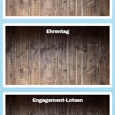
Ehrentag
Ehrentag
Macht den Ehrentag mit eurer Aktion zu eurem "hessischen
Ehrentag"...
Engagement-Lotsen
Engagement-Lotsen
Engagement-Lotsen tragen zu einer lebendigen
Engagementkultur und damit zu einer höheren