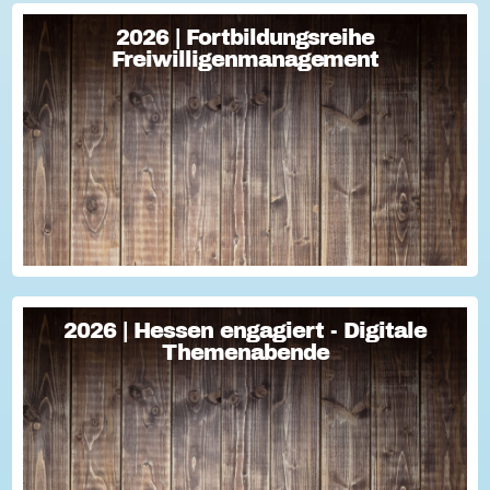
2026 | Fortbildungsreihe
2026 | Fortbildungsreihe
Freiwilligenmanagement
Freiwilligenmanagement
Freiwilligenmanagement Kompakt Strategisches
Freiwilligenmanagement und praktische Umsetzung Im Fokus
Teil 1 Für Engagement begeistern: Freiwillige gewinnen Im
Fokus Teil 2 Eine Frage der H...
2026 | Hessen engagiert - Digitale
2026 | Hessen engagiert - Digitale
Themenabende
Themenabende
Sie haben Fragen zum Thema "Versicherung im Ehrenamt"?
Oder wollten schon immer mal lernen, wie man Engagement-
Geschichten für die Öffentlichkeitsarbeit des Vereins
nutzen kann? Dann haben wir da was!...