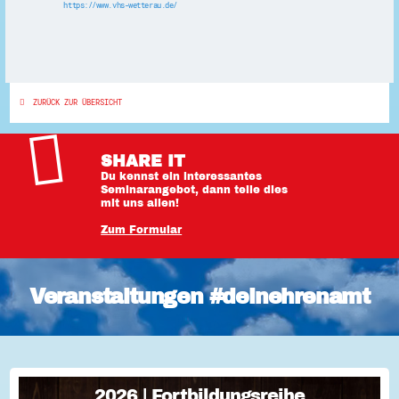
https://www.vhs-wetterau.de/
ZURÜCK ZUR ÜBERSICHT
SHARE IT
Du kennst ein interessantes
Seminarangebot, dann teile dies
mit uns allen!
Zum Formular
Veranstaltungen #deinehrenamt
2026 | Fortbildungsreihe