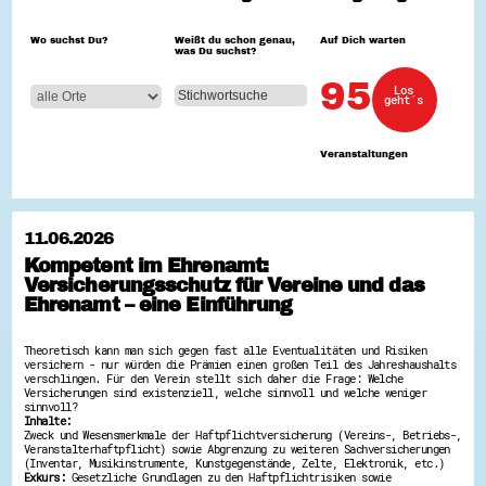
Hessen hilft Ukraine
Wo suchst Du?
Weißt du schon genau,
Auf Dich warten
was Du suchst?
Zeig uns dein Ehrenamt
Wettbewerb | Trikotwettbewerb
95
Los
Wettbewerb | 80 Jahre Hessen - Engagement
geht´s
mit Herz
8 Vereine x 80 Jahre x 1.000 €
Ausgezeichnete Projekte
Veranstaltungen
Menschen des Respekts
SHARE IT: Teile deine Infos!
Gestalte dein Ehrenamt
11.06.2026
Ehrenamts-Card Hessen
Kompetent im Ehrenamt:
Engagement-Lotsen
Versicherungsschutz für Vereine und das
Crowdfunding - Viele schaffen mehr
Förderprogramme
Ehrenamt – eine Einführung
Ehrentag
Freiwilligenmanagement
Theoretisch kann man sich gegen fast alle Eventualitäten und Risiken
Hessen engagiert - Digitale Themenabende
versichern - nur würden die Prämien einen großen Teil des Jahreshaushalts
Kompetenznachweis Hessen
verschlingen. Für den Verein stellt sich daher die Frage: Welche
Zeugnisbeiblatt
Versicherungen sind existenziell, welche sinnvoll und welche weniger
Service-Learning
sinnvoll?
Inhalte:
Zweck und Wesensmerkmale der Haftpflichtversicherung (Vereins-, Betriebs-,
Mach dich schlau
Veranstalterhaftpflicht) sowie Abgrenzung zu weiteren Sachversicherungen
(Inventar, Musikinstrumente, Kunstgegenstände, Zelte, Elektronik, etc.)
GEMA-Pakt
Exkurs:
Gesetzliche Grundlagen zu den Haftpflichtrisiken sowie
Di@-Lotsen in Hessen