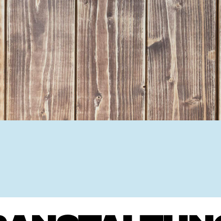
Ehrenamtssuchmaschine Hesse
Freiwilliges Soziales Schul
Koordinierungszentren für B
Engagierte Stadt
Freiwilligendienste
Freiwilligentage
Hessen hilft Ukraine
Zeig uns dein Ehr
Wettbewerb | Trikotwettbewe
Wettbewerb | 80 Jahre Hesse
8 Vereine x 80 Jahre x 1.00
Ausgezeichnete Projekte
Menschen des Respekts
SHARE IT: Teile deine Infos
Gestalte dein Ehr
Ehrenamts-Card Hessen
Engagement-Lotsen
Crowdfunding - Viele schaff
Förderprogramme
Ehrentag