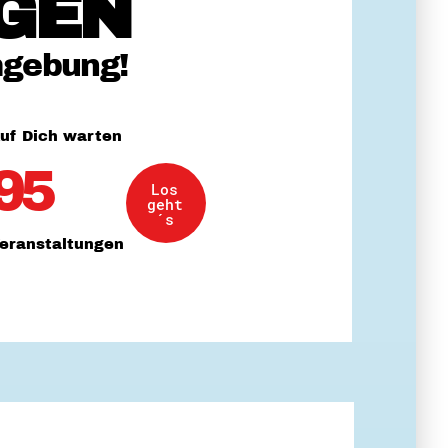
GEN
 Themenabende
mgebung!
uf Dich warten
95
Los
amt
geht
ion
´s
iv
eranstaltungen
g
 Gut zu Wissen
Ehrenamt
essen