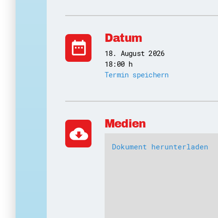
Datum
date_range
18. August 2026
18:00 h
Termin speichern
Medien
cloud_download
Dokument herunterladen