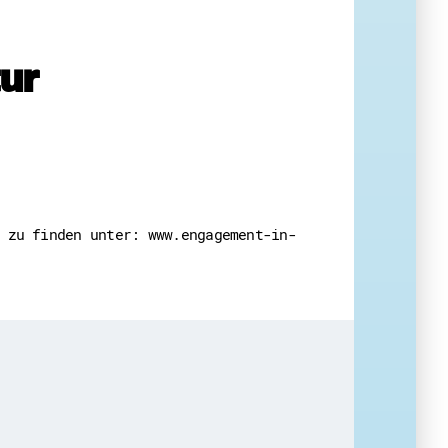
ur
eit
 zu finden unter: www.engagement-in-