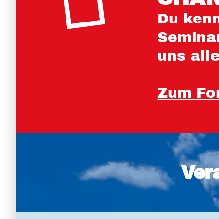
Du kenn
Seminar
uns all
Zum Fo
Ver