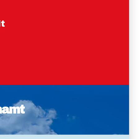
t
namt