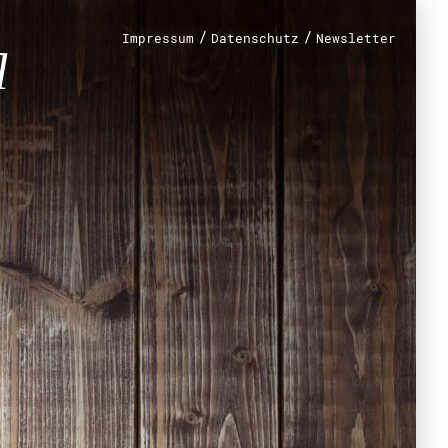
n?
/
/
Impressum
Datenschutz
Newsletter
renamt
r
mt