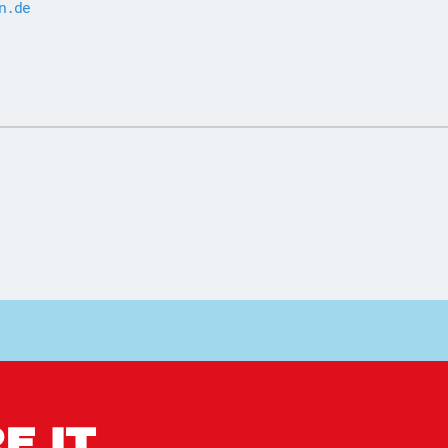
n.de
E IT