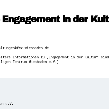
Downloads
Kontakt
Impressum
Datenschutz
 Engagement in der Kult
Erklärung zur Barrierefreih
Barriere melden
altungen@fwz-wiesbaden.de
eitere Informationen zu „Engagement in der Kultur“ sind
lligen-Zentrum Wiesbaden e.V.)
en e.V.