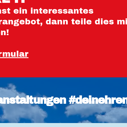
st ein interessantes
angebot, dann teile dies mi
en!
rmular
anstaltungen #deinehre