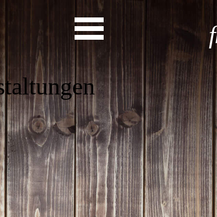
as steht a
Start
Entdecke dein Eh
News
Veranstaltungen
Rückblicke
Newsletter
Die LandesEhrenamtsagentur
Publikationen
Ansprechpartner
Ehrenamt hat viele Gesichte
Finde dein Ehrena