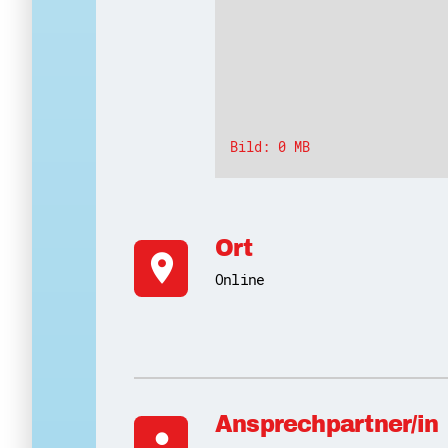
Bild: 0 MB
Ort
location_on
Online
Ansprechpartner/in
person