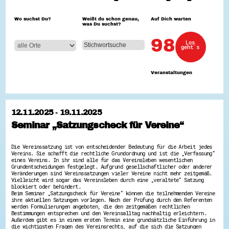
Hessen hilft Ukraine
Wo suchst Du?
Weißt du schon genau,
Auf Dich warten
was Du suchst?
Zeig uns dein Ehrenamt
Wettbewerb | Trikotwettbewerb
98
Los
Wettbewerb | 80 Jahre Hessen - Engagement
geht´s
mit Herz
8 Vereine x 80 Jahre x 1.000 €
Ausgezeichnete Projekte
Veranstaltungen
Menschen des Respekts
SHARE IT: Teile deine Infos!
Gestalte dein Ehrenamt
12.11.2025 - 19.11.2025
Ehrenamts-Card Hessen
Seminar „Satzungscheck für Vereine“
Engagement-Lotsen
Crowdfunding - Viele schaffen mehr
Förderprogramme
Die Vereinssatzung ist von entscheidender Bedeutung für die Arbeit jedes
Ehrentag
Vereins. Sie schafft die rechtliche Grundordnung und ist die „Verfassung“
Freiwilligenmanagement
eines Vereins. In ihr sind alle für das Vereinsleben wesentlichen
Hessen engagiert - Digitale Themenabende
Grundentscheidungen festgelegt. Aufgrund gesellschaftlicher oder anderer
Veränderungen sind Vereinssatzungen vieler Vereine nicht mehr zeitgemäß.
Kompetenznachweis Hessen
Vielleicht wird sogar das Vereinsleben durch eine „veraltete“ Satzung
Zeugnisbeiblatt
blockiert oder behindert.
Service-Learning
Beim Seminar „Satzungscheck für Vereine“ können die teilnehmenden Vereine
ihre aktuellen Satzungen vorlegen. Nach der Prüfung durch den Referenten
werden Formulierungen angeboten, die den zeitgemäßen rechtlichen
Mach dich schlau
Bestimmungen entsprechen und den Vereinsalltag nachhaltig erleichtern.
Außerdem gibt es in einem ersten Termin eine grundsätzliche Einführung in
GEMA-Pakt
die wichtigsten Fragen des Vereinsrechts, auf die sich die Satzungen
Di@-Lotsen in Hessen