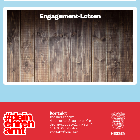
Engagement-Lotsen
Engagement-Lotsen
Engagement-Lotsen tragen zu einer lebendigen
Engagementkultur und damit zu einer höheren
Lebensqualität für sich und andere bei. Sie bringen ihre
Erfahrungen im bürgerschaftlichen Engagement ein und ü...
Kontakt
#deinehrenamt
Hessische Staatskanzlei
Georg-August-Zinn-Str.1
65183 Wiesbaden
Kontaktformular