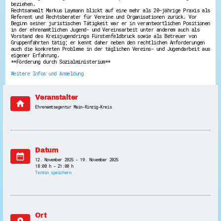
beziehen.
Energiepreiskrise und Ehrenamt
Rechtsanwalt Markus Laymann blickt auf eine mehr als 20-jährige Praxis als
Flüchtlingshilfe + Integration
Referent und Rechtsberater für Vereine und Organisationen zurück. Vor
Beginn seiner juristischen Tätigkeit war er in verantwortlichen Positionen
Generationsübergreifend aktiv
in der ehrenamtlichen Jugend- und Vereinsarbeit unter anderem auch als
Patenschaftsprojekte
Vorstand des Kreisjugendrings Fürstenfeldbruck sowie als Betreuer von
Qualifizierung & Fortbildung
Gruppenfahrten tätig; er kennt daher neben den rechtlichen Anforderungen
Stiftungen
auch die konkreten Probleme in der täglichen Vereins- und Jugendarbeit aus
Vereine, Spenden, Steuern - Gut zu Wissen
eigener Erfahrung.
**Förderung durch Sozialministerium**
Versicherungsschutz
Wissenswertes rund um dein Ehrenamt
Weitere Infos und Anmeldung
Zahlen, Daten, Fakten aus Hessen
Service
Veranstalter
home
Ehrenamtsagentur Main-Kinzig-Kreis
Suche
Downloads
Kontakt
Impressum
Datenschutz
Erklärung zur Barrierefreiheit
Datum
date_range
Barriere melden
12. November 2025 - 19. November 2025
18:00 h - 21:00 h
Termin speichern
Ort