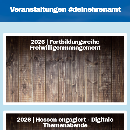
Veranstaltungen #deinehrenamt
2026 | Fortbildungsreihe
2026 | Fortbildungsreihe
Freiwilligenmanagement
Freiwilligenmanagement
Freiwilligenmanagement Kompakt Strategisches
Freiwilligenmanagement und praktische Umsetzung Im Fokus
Teil 1 Für Engagement begeistern: Freiwillige gewinnen Im
Fokus Teil 2 Eine Frage der H...
2026 | Hessen engagiert - Digitale
2026 | Hessen engagiert - Digitale
Themenabende
Themenabende