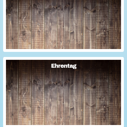
Sie haben Fragen zum Thema "Versicherung im Ehrenamt"?
Oder wollten schon immer mal lernen, wie man Engagement-
Geschichten für die Öffentlichkeitsarbeit des Vereins
nutzen kann? Dann haben wir da was!...
Ehrentag
Ehrentag
Macht den Ehrentag mit eurer Aktion zu eurem "hessischen
Ehrentag"...