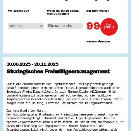
Hessen hilft Ukraine
Wo suchst Du?
Weißt du schon genau,
Auf Dich warten
was Du suchst?
Zeig uns dein Ehrenamt
Wettbewerb | Trikotwettbewerb
99
Los
Wettbewerb | 80 Jahre Hessen - Engagement
geht´s
mit Herz
8 Vereine x 80 Jahre x 1.000 €
Ausgezeichnete Projekte
Veranstaltungen
Menschen des Respekts
SHARE IT: Teile deine Infos!
Gestalte dein Ehrenamt
30.06.2025 - 20.11.2025
Ehrenamts-Card Hessen
Strategisches Freiwilligenmanagement
Engagement-Lotsen
Crowdfunding - Viele schaffen mehr
Förderprogramme
Damit die Zusammenarbeit von Organisationen und Engagierten gelingt,
Ehrentag
bedarf es neben einer strukturierten Freiwilligenkoordination auch einer
Freiwilligenmanagement
lebendigen Freiwilligenkultur. Ob sich Ehrenamtliche willkommen fühlen,
Hessen engagiert - Digitale Themenabende
passend eingesetzt und angemessen betreut werden, ob sie fachliche
Ansprechpartnerinnen/Ansprechpartner und rechtliche Klarheit haben, dafür
Kompetenznachweis Hessen
sorgen auch die Haltung, Prozesse und Strukturen in Organisationen.
Zeugnisbeiblatt
Service-Learning
Das vermittelt der Kurs...
Der Ausbildungsgang Strategisches Freiwilligenmanagement zeigt, wie es
Organisationen gelingt, Ehrenamt und freiwilliges Engagement über die
Mach dich schlau
operative Koordination hinaus mitzudenken und Strukturen zu entwickeln, in
denen die Förderung von Engagement ein fester Bestandteil der
GEMA-Pakt
Organisationspolitik wird. Jeder der neun Ausbildungstage widmet sich
Di@-Lotsen in Hessen