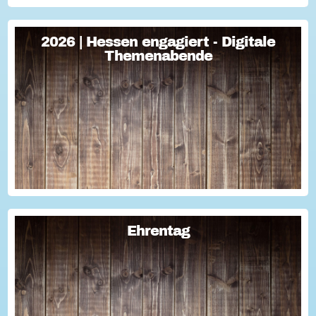
2026 | Hessen engagiert - Digitale
2026 | Hessen engagiert - Digitale
Themenabende
Themenabende
Sie haben Fragen zum Thema "Versicherung im Ehrenamt"?
Oder wollten schon immer mal lernen, wie man Engagement-
Geschichten für die Öffentlichkeitsarbeit des Vereins
nutzen kann? Dann haben wir da was!...
Ehrentag
Ehrentag
Macht den Ehrentag mit eurer Aktion zu eurem "hessischen
Ehrentag"...