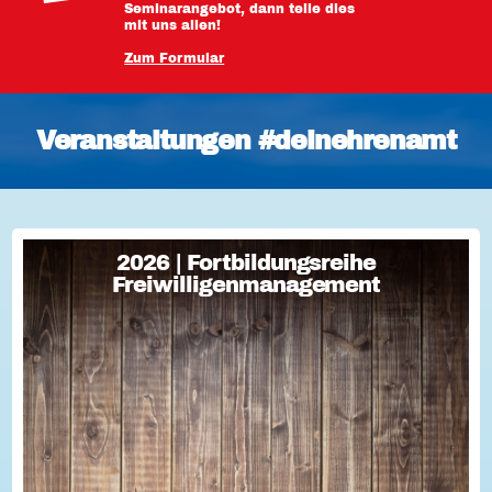
Seminarangebot, dann teile dies
mit uns allen!
Zum Formular
Veranstaltungen #deinehrenamt
2026 | Fortbildungsreihe
2026 | Fortbildungsreihe
Freiwilligenmanagement
Freiwilligenmanagement
Freiwilligenmanagement Kompakt Strategisches
Freiwilligenmanagement und praktische Umsetzung Im Fokus
Teil 1 Für Engagement begeistern: Freiwillige gewinnen Im
Fokus Teil 2 Eine Frage der H...