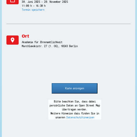
30. Juni 2025 - 20. November 2025
11:00 h - 16:30 h
Termin speichern
Ort
location_on
Akademie für Ehrenamtlichkeit
Marchlewskistr. 27 (1. OG), 10243 Berlin
Bitte beachten Sie, dass dabei
persönliche Daten an Open Street Map
übertragen werden.
Weitere Hinweise dazu finden Sie in
unseren
Datenschutzhinweisen