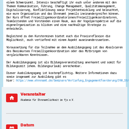
einem Schwerpunkt. Intensiv beschäftigt ihr euch unter anderem mit den
Energiepreiskrise und Ehrenamt
Themen Kommunikation, Führung, Change Management, Qualitätsmanagement,
Flüchtlingshilfe + Integration
Digitalisierung, Konfliktlösung sowie Projektentwicklung und beleuchtet,
wie eure Organisation und das Ehrenamt jeweils ineinandergreifen können.
Generationsübergreifend aktiv
Der Kurs öffnet Freiwilligenkoordinatorinnen/Freiwilligenkoordinatoren,
Patenschaftsprojekte
Teamleitenden und Vorständen einen Raum, aus der Vogelperspektive auf die
Qualifizierung & Fortbildung
eigene Organisation zu blicken und eine nachhaltige Strategie zu
Stiftungen
entwickeln.
Vereine, Spenden, Steuern - Gut zu Wissen
Begleitend zu den Kursterminen bietet euch die Praxisreflexion die
Versicherungsschutz
Möglichkeit, euch vertiefend mit einem Aspekt auseinanderzusetzen.
Wissenswertes rund um dein Ehrenamt
Zahlen, Daten, Fakten aus Hessen
Voraussetzung für die Teilnahme an dem Ausbildungsgang ist das Absolvieren
des Basiskurses Freiwilligenkoordination oder das Mitbringen von
vergleichbaren Kenntnissen.
Service
Der Ausbildungsgang ist als Bildungsveranstaltung anerkannt und somit für
Suche
Bildungszeit (ehem. Bildungsurlaub) anrechenbar.
Downloads
Kontakt
Dieser Ausbildungsgang ist kostenpflichtig. Weitere Informationen dazu
sowie insgesamt zur Ausbildung gibt es
Impressum
hier:
https://www.ehrenamt.de/Seminare/Vertiefung_Engagementfoerderung/390_Str
Datenschutz
Erklärung zur Barrierefreiheit
Barriere melden
Veranstalter
home
Akademie für Ehrenamtlichkeit im fjs e.V.
Datum
date_range