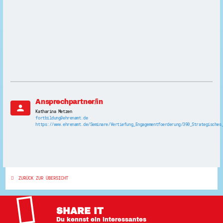
Ansprechpartner/in
person
Katharina Metzen
fortbildung@ehrenamt.de
https://www.ehrenamt.de/Seminare/Vertiefung_Engagementfoerderung/390_Strategisches
ZURÜCK ZUR ÜBERSICHT
SHARE IT
Du kennst ein interessantes