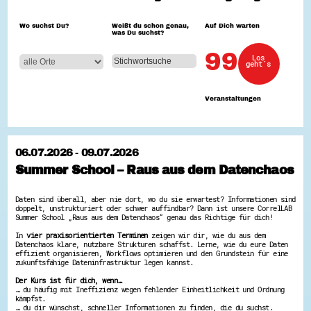
Hessen hilft Ukraine
Wo suchst Du?
Weißt du schon genau,
Auf Dich warten
was Du suchst?
Zeig uns dein Ehrenamt
Wettbewerb | Trikotwettbewerb
99
Los
Wettbewerb | 80 Jahre Hessen - Engagement
geht´s
mit Herz
8 Vereine x 80 Jahre x 1.000 €
Ausgezeichnete Projekte
Veranstaltungen
Menschen des Respekts
SHARE IT: Teile deine Infos!
Gestalte dein Ehrenamt
06.07.2026 - 09.07.2026
Ehrenamts-Card Hessen
Summer School – Raus aus dem Datenchaos
Engagement-Lotsen
Crowdfunding - Viele schaffen mehr
Förderprogramme
Daten sind überall, aber nie dort, wo du sie erwartest? Informationen sind
Ehrentag
doppelt, unstrukturiert oder schwer auffindbar? Dann ist unsere CorrelLAB
Freiwilligenmanagement
Summer School „Raus aus dem Datenchaos“ genau das Richtige für dich!
Hessen engagiert - Digitale Themenabende
In
vier praxisorientierten Terminen
zeigen wir dir, wie du aus dem
Kompetenznachweis Hessen
Datenchaos klare, nutzbare Strukturen schaffst. Lerne, wie du eure Daten
Zeugnisbeiblatt
effizient organisieren, Workflows optimieren und den Grundstein für eine
Service-Learning
zukunftsfähige Dateninfrastruktur legen kannst.
Der Kurs ist für dich, wenn…
Mach dich schlau
… du häufig mit Ineffizienz wegen fehlender Einheitlichkeit und Ordnung
kämpfst.
GEMA-Pakt
… du dir wünschst, schneller Informationen zu finden, die du suchst.
Di@-Lotsen in Hessen