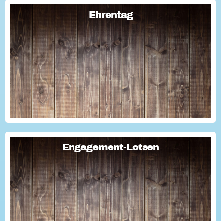
Ehrentag
Ehrentag
Macht den Ehrentag mit eurer Aktion zu eurem "hessischen
Ehrentag"...
Engagement-Lotsen
Engagement-Lotsen
Engagement-Lotsen tragen zu einer lebendigen
Engagementkultur und damit zu einer höheren
Lebensqualität für sich und andere bei. Sie bringen ihre
Erfahrungen im bürgerschaftlichen Engagement ein und ü...