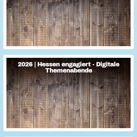
Freiwilligenmanagement und praktische Umsetzung Im Fokus
Teil 1 Für Engagement begeistern: Freiwillige gewinnen Im
Fokus Teil 2 Eine Frage der H...
2026 | Hessen engagiert - Digitale
2026 | Hessen engagiert - Digitale
Themenabende
Themenabende
Sie haben Fragen zum Thema "Versicherung im Ehrenamt"?
Oder wollten schon immer mal lernen, wie man Engagement-
Geschichten für die Öffentlichkeitsarbeit des Vereins
nutzen kann? Dann haben wir da was!...