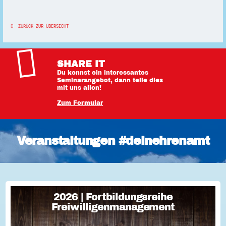
ZURÜCK ZUR ÜBERSICHT
SHARE IT
Du kennst ein interessantes
Seminarangebot, dann teile dies
mit uns allen!
Zum Formular
Veranstaltungen #deinehrenamt
2026 | Fortbildungsreihe
2026 | Fortbildungsreihe
Freiwilligenmanagement
Freiwilligenmanagement
Freiwilligenmanagement Kompakt Strategisches