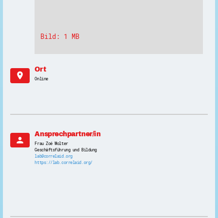
Bild: 1 MB
Ort
location_on
Online
Ansprechpartner/in
person
Frau Zoé Wolter
Geschäftsführung und Bildung
lab@correlaid.org
https://lab.correlaid.org/