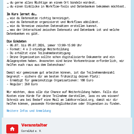
… du gerne alles Wichtige an einem Ort bündeln würdest.
Energiepreiskrise und Ehrenamt
… du einen Einblicke in Workflow-Tools und Datenbanken bekommen möchtest.
Flüchtlingshilfe + Integration
Im Kurs lernst du…
Generationsübergreifend aktiv
… wie du Datensätze richtig bereinigst.
Patenschaftsprojekte
… wie du Datensätze organisierst und Workflows abbildest.
Qualifizierung & Fortbildung
… wie du Verweise zwischen Datensätzen erstellen kannst.
Stiftungen
… was der Unterschied zwischen Datensatz und Datenbank ist und welche
Vereine, Spenden, Steuern - Gut zu Wissen
Datenbanken es gibt.
Versicherungsschutz
Die Eckdaten
Wissenswertes rund um dein Ehrenamt
- 06.07. bis 09.07.2026, immer 13:00-15:00 Uhr
Zahlen, Daten, Fakten aus Hessen
- Format: 4 x 2-stündige Weiterbildung
- Du erhältst eine Teilnahmebestätigung
- Deine Organisation sollte schon digitalisierte Dokumente und ein
Service
Ablagesystem haben. Ansonsten sind keine Vorkenntnisse erforderlich, wir
helfen euch raus aus dem Datenchaos!
Suche
Downloads
Damit wir gemeinsam gut arbeiten können, ist die Teilnehmendenzahl
Kontakt
begrenzt – sichere dir am besten frühzeitig deinen Platz:
Impressum
- Ermäßigt für gemeinnützige Organisationen: 180 Euro
- Regulär: 260 Euro
Datenschutz
Erklärung zur Barrierefreiheit
Wir möchten, dass alle die Chance auf Weiterbildung haben. Falls die
Barriere melden
Kosten eine Hürde für deine Teilnahme darstellen, lass es uns wissen!
Schreib uns bei Bedarf eine Mail an lab@correlaid.org, damit wir dir
helfen können, passende Fördermöglichkeiten oder Stipendien zu finden.
Weitere Infos und Anmeldung
Veranstalter
home
CorrelAid e. V.