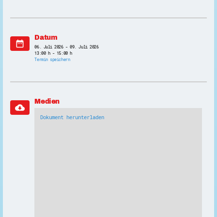
Datum
date_range
06. Juli 2026 - 09. Juli 2026
13:00 h - 15:00 h
Termin speichern
Medien
cloud_download
Dokument herunterladen