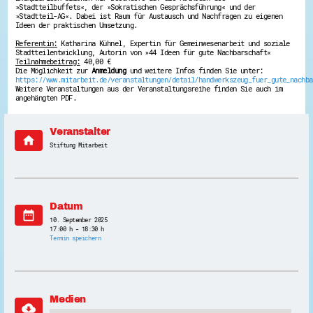
»Stadtteilbuffets«, der »Sokratischen Gesprächsführung« und der
Energiepreiskrise und Ehrenamt
»Stadtteil-AG«. Dabei ist Raum für Austausch und Nachfragen zu eigenen
Flüchtlingshilfe + Integration
Ideen der praktischen Umsetzung.
Generationsübergreifend aktiv
Referentin:
Katharina Kühnel, Expertin für Gemeinwesenarbeit und soziale
Patenschaftsprojekte
Stadtteilentwicklung, Autorin von »44 Ideen für gute Nachbarschaft«
Qualifizierung & Fortbildung
Teilnahmebeitrag:
40,00 €
Stiftungen
Die Möglichkeit zur
Anmeldung
und weitere Infos finden Sie unter:
Vereine, Spenden, Steuern - Gut zu Wissen
https://www.mitarbeit.de/veranstaltungen/detail/handwerkszeug_fuer_gute_nachba
Versicherungsschutz
Weitere Veranstaltungen aus der Veranstaltungsreihe finden Sie auch im
angehängten PDF.
Wissenswertes rund um dein Ehrenamt
Zahlen, Daten, Fakten aus Hessen
Veranstalter
Service
home
Stiftung Mitarbeit
Suche
Downloads
Kontakt
Impressum
Datenschutz
Datum
Erklärung zur Barrierefreiheit
date_range
Barriere melden
10. September 2025
17:00 h - 18:30 h
Termin speichern
Medien
cloud_download