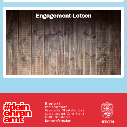
Engagement-Lotsen
Engagement-Lotsen
Engagement-Lotsen tragen zu einer lebendigen
Engagementkultur und damit zu einer höheren
Lebensqualität für sich und andere bei. Sie bringen ihre
Erfahrungen im bürgerschaftlichen Engagement ein und ü...
Kontakt
#deinehrenamt
Hessische Staatskanzlei
Georg-August-Zinn-Str.1
65183 Wiesbaden
Kontaktformular