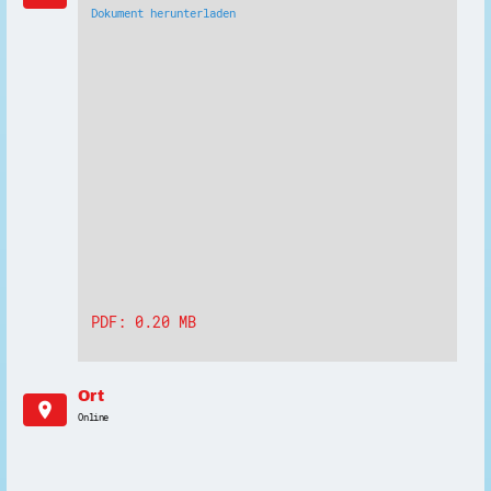
Dokument herunterladen
PDF: 0.20 MB
Ort
location_on
Online