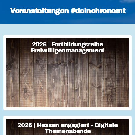
Veranstaltungen #deinehrenamt
2026 | Fortbildungsreihe
2026 | Fortbildungsreihe
Freiwilligenmanagement
Freiwilligenmanagement
Freiwilligenmanagement Kompakt Strategisches
Freiwilligenmanagement und praktische Umsetzung Im Fokus
Teil 1 Für Engagement begeistern: Freiwillige gewinnen Im
Fokus Teil 2 Eine Frage der H...
2026 | Hessen engagiert - Digitale
2026 | Hessen engagiert - Digitale
Themenabende
Themenabende