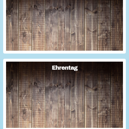
Sie haben Fragen zum Thema "Versicherung im Ehrenamt"?
Oder wollten schon immer mal lernen, wie man Engagement-
Geschichten für die Öffentlichkeitsarbeit des Vereins
nutzen kann? Dann haben wir da was!...
Ehrentag
Ehrentag
Macht den Ehrentag mit eurer Aktion zu eurem "hessischen
Ehrentag"...