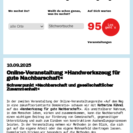
Hessen hilft Ukraine
Wo suchst Du?
Weißt du schon genau,
Auf Dich warten
was Du suchst?
Zeig uns dein Ehrenamt
Wettbewerb | Trikotwettbewerb
95
Los
Wettbewerb | 80 Jahre Hessen - Engagement
geht´s
mit Herz
8 Vereine x 80 Jahre x 1.000 €
Ausgezeichnete Projekte
Veranstaltungen
Menschen des Respekts
SHARE IT: Teile deine Infos!
Gestalte dein Ehrenamt
10.09.2025
Ehrenamts-Card Hessen
Online-Veranstaltung »Handwerkszeug für
Engagement-Lotsen
gute Nachbarschaft«
Crowdfunding - Viele schaffen mehr
Förderprogramme
Schwerpunkt »Nachbarschaft und gesellschaftlicher
Ehrentag
Zusammenhalt«
Freiwilligenmanagement
Hessen engagiert - Digitale Themenabende
Kompetenznachweis Hessen
In der zweiten Veranstaltung der Online-Veranstaltungsreihe »Auf dem Weg
in eine zukunftsorientierte Demokratie« schauen wir mit
Katharina Kühnel
Zeugnisbeiblatt
auf das
»Handwerkszeug für gute Nachbarschaft«
. Als unmittelbarer Nahraum,
Service-Learning
in dem Menschen leben, wirken und zusammenkommen, kann die Nachbarschaft
einen wichtigen Beitrag zur Förderung von Gemeinschaft, gegenseitiger
Unterstützung und auch zum Einüben von konstruktiven Aushandlungsprozessen
Mach dich schlau
leisten. In der Veranstaltung nehmen wir Methoden in den Blick, die sich
GEMA-Pakt
gut auf die eigene Arbeit oder das eigene Wohnumfeld übertragen lassen.
Exemplarisch blicken wir besonders auf die Methoden des
Di@-Lotsen in Hessen