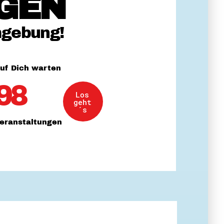
GEN
 Themenabende
mgebung!
uf Dich warten
98
Los
amt
geht
ion
´s
iv
eranstaltungen
g
 Gut zu Wissen
Ehrenamt
essen