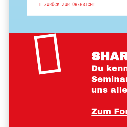
ZURÜCK ZUR ÜBERSICHT
SHAR
Du kenn
Seminar
uns all
Zum Fo