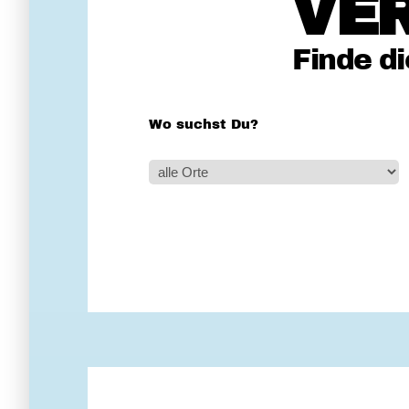
VE
Finde d
Wo suchst Du?