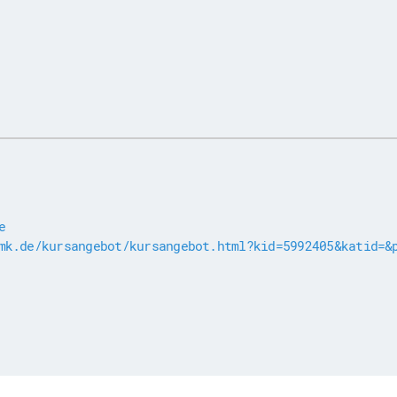
e
mk.de/kursangebot/kursangebot.html?kid=5992405&katid=&