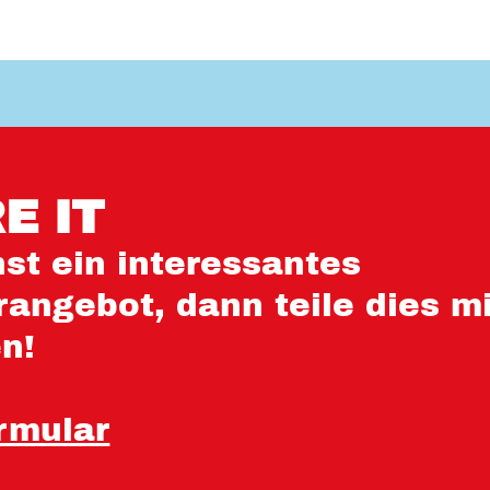
E IT
st ein interessantes
angebot, dann teile dies mi
en!
rmular