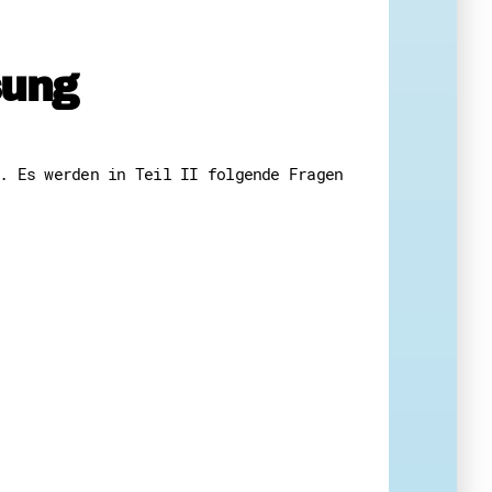
sung
eit
. Es werden in Teil II folgende Fragen