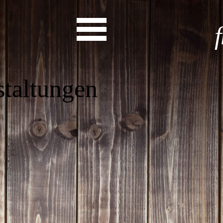
as steht a
Start
Entdecke dein Eh
News
Veranstaltungen
Rückblicke
Newsletter
Die LandesEhrenamtsagentur
Publikationen
Ansprechpartner
Ehrenamt hat viele Gesichte
Finde dein Ehrena