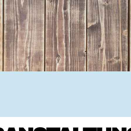
Ehrenamtssuchmaschine Hesse
Freiwilliges Soziales Schul
Koordinierungszentren für B
Engagierte Stadt
Freiwilligendienste
Freiwilligentage
Hessen hilft Ukraine
Zeig uns dein Ehr
Wettbewerb | Trikotwettbewe
Wettbewerb | 80 Jahre Hesse
8 Vereine x 80 Jahre x 1.00
Ausgezeichnete Projekte
Menschen des Respekts
SHARE IT: Teile deine Infos
Gestalte dein Ehr
Ehrenamts-Card Hessen
Engagement-Lotsen
Crowdfunding - Viele schaff
Förderprogramme
Ehrentag