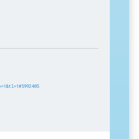
p=1&tl=1#5992405