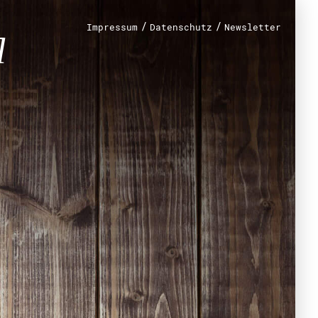
n?
/
/
Impressum
Datenschutz
Newsletter
renamt
r
mt