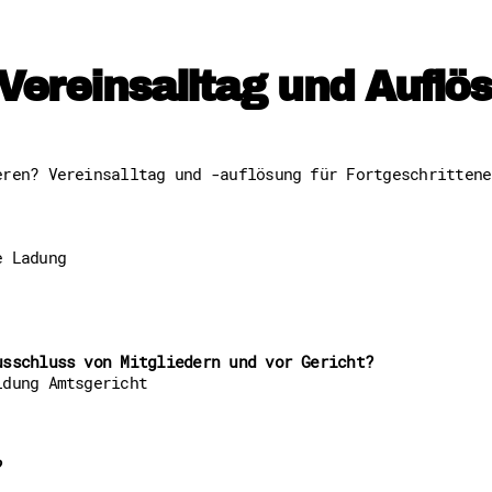
Downloads
Kontakt
Impressum
Datenschutz
- Vereinsalltag und Auflö
Erklärung zur Barrierefreih
Barriere melden
eren? Vereinsalltag und -auflösung für Fortgeschrittene
e Ladung
usschluss von Mitgliedern und vor Gericht?
ldung Amtsgericht
?