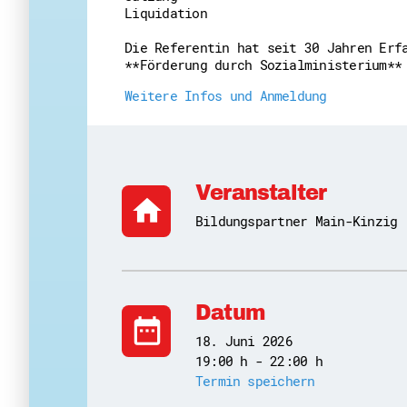
Liquidation
Die Referentin hat seit 30 Jahren Erf
**Förderung durch Sozialministerium**
Weitere Infos und Anmeldung
Veranstalter
home
Bildungspartner Main-Kinzig
Datum
date_range
18. Juni 2026
19:00 h - 22:00 h
Termin speichern